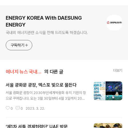
로그 정보
ENERGY KOREA With DAESUNG
ENERGY
국내외 에너지관련 소식을 전해 드리도록 하겠습니다.
구독하기
더보기
에너지 뉴스 국내&해외
의 다른 글
서울 광화문 광장, 엑스포 빛으로 물든다
글 내용
서울 광화문 광장이 2030부산세계박람회 유치 기원의 장
으로 꾸며집니다. 오는 3월 30일부터 4월 3일까지 2030
년 세계박람회 부산 유치를 기원하는 ‘광화에서 빛;나이다’
0
0
2023. 3. 22.
행사가 이곳에서 펼쳐지는 것입니다. 이 기간 동안 광화문
광장 전체가 엑스포 빛 조형물과 미디어아트 등으로 꾸며
지고 삼성과 현대‧기아차를 포함한 여러 기업들이 관련 전
‘제1차 셔틀 경제협력단’ UAE 방문
시와 이벤트를 진행합니다. 행사 타이틀인 ‘광화에서 빛;나