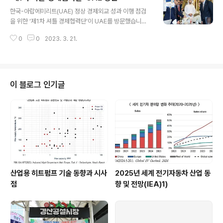
글 내용
이다’는 역대 엑스포 상징물들을 빛나는 조형물로 구현해
한국-아랍에미리트(UAE) 정상 경제외교 성과 이행 점검
보여주면서 2030년 세계박람회 부산 유치를 ‘빈다’는 의
을 위한 ‘제1차 셔틀 경제협력단’이 UAE를 방문했습니다.
미를 담고 있습니다. 행사 시간은 매일 오전 11시부터 밤 1
여기에는 안덕근 산업통상자원부 통상교섭본부장이 함께
0시까지이며 자세한 내용은 부산세계박람회 공식 홈페이
0
0
2023. 3. 21.
했습니다. 한국과 UAE는 16일 UAE 인터콘티넨탈 호텔에
지와 SNS를 통해 공지됩니다.
서 비즈니스 라운드테이블 행사를 개최해 방위산업, 에너
지, 신산업 등의 분야에서 총 5건의 계약과 양해각서를 체
결했습니다. 아울러 아부다비 인터콘티넨탈 호텔에서는 양
국 기업 40개사가 참여한 가운데 비즈니스 상담회도 열렸
이 블로그 인기글
습니다. 여기서 30여 건의 일대일 상담을 진행해 약 500
만 달러 규모의 계약 집계액을 도출했습니다. ‘제1차 셔틀
경제협력단’은 지난 1월 정상 UAE 순방 시 기업 간 양해각
서 등의 성과 이행상황을 현장에서 점검하고 추진하며 신
중동 붐 조성을 통한 경제활력 제..
산업용 히트펌프 기술 동향과 시사
2025년 세계 전기자동차 산업 동
점
향 및 전망(IEA)1)