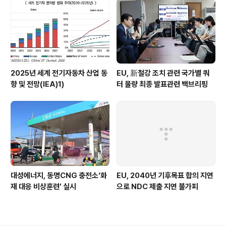
2025년 세계 전기자동차 산업 동
EU, 新철강 조치 관련 국가별 쿼
향 및 전망(IEA)1)
터 물량 최종 발표관련 백브리핑
대성에너지, 동명CNG 충전소‘화
EU, 2040년 기후목표 합의 지연
재 대응 비상훈련’ 실시
으로 NDC 제출 지연 불가피