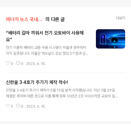
더보기
에너지 뉴스 국내&해외
의 다른 글
“배터리 갈아 끼워서 전기 오토바이 사용해
요”
글 내용
전기 이륜차 배터리 교환 사용 시스템이 서울과 경주에서
각각 실증됩니다. 서울은 맥도날드 강남 청담 DT점과 은평
구산점, 경주는 황리단길 관광 렌트카 사업자 카빙이 그 대
0
0
2023. 6. 15.
상입니다. 이곳에서는 국내에서 생산된 교환형 배터리팩,
충전스테이션, 운영ㆍ관리 소프트웨어, 전기 이륜차로 구
성된 실증 재료를 활용합니다. 실증의 가장 큰 특징은 전기
신한울 3‧4호기 주기기 제작 착수!
이륜차가 배터리를 서로 공유한다는 것. 배터리가 닳으면
글 내용
충전스테이션에서 충전한 배터리를 갈아 끼워 사용합니다.
신한울 3‧4호기 주기기 제작이 5월 15일 본격 시작됐습니다. 지난 3월 29일
충전시간과 주행거리 등을 개선할 수 있다는 게 장점입니
체결된 계약에 따른 것으로 이를 통해 향후 10년간 2조 9000억원 규모의 일감
다. 산업통상자원부는 이번 실증을 통해 관련 기술을 개발
이 공급됩니다. 또 이달부터 향후 10년간 2조원 규모의 보조기기 계약 192건
하고 표준화 사업 개선 요소를 발굴, 2024년까지 플랫폼
0
0
2023. 6. 15.
도 순차적으로 발주될 예정입니다. 주기기는 원자로, 증기발생기, 터빈 발전기
개발을 완료한다는 계획입니다. 아울러 전기 이륜차 수요
등 핵심기기이며, 보조기기는 주기기를 제외한 펌프, 배관, 밸브, 케이블, 각종
가 많은 베트남, 인도네시아 등으로의 진..
자재 등입니다. 신한울 3‧4호기 주기기 제작 착수와 보조기기 발주를 통해 원전
생태계에 안정적인 일감이 지속 공급될 것으로 기대됩니다. 한편, 산업통상자원