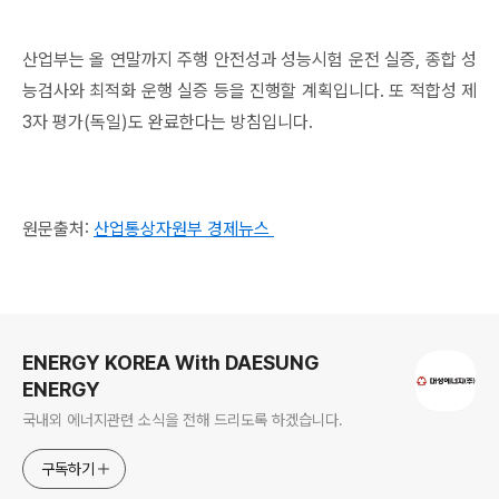
산업부는 올 연말까지 주행 안전성과 성능시험 운전 실증
,
종합 성
능검사와 최적화 운행 실증 등을 진행할 계획입니다
.
또 적합성 제
3
자 평가
(
독일
)
도 완료한다는 방침입니다
.
원문출처:
산업통상자원부 경제뉴스
로그 정보
ENERGY KOREA With DAESUNG
ENERGY
국내외 에너지관련 소식을 전해 드리도록 하겠습니다.
구독하기