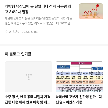
나타났습니다. 무공해차는 전기차와 수소차이며, 저공해차
개방형 냉장고에 문 달았더니 전력 사용량 최
는 무공해차와 하이브리드차 등입니다. 대기환경보전법과
친환경자동차법에 따라 국가기관, 지방자치단체, 공공기관
고 64%나 절감
글 내용
은 신규차량 중 저공해차를 100%, 무공해차를 80% 이상
개방형 냉장고에 문을 설치하는 ‘냉장고 문달기 사업’이 큰
비율로 구매‧임차해야합니다. 지난해 의무 구매‧임차 목표
절전 효과를 거두고 있는 것으로 나타났습니다. 2021년 3
를 달성한 기관수와 비율은 612개, 92%였으며, 기관장
월부터 이 사업을 시행하고 있는 롯데마트는 사업 후 전력
차량으로 무공해차를 운영하는 기관은 207개였습니다. 환
0
0
2023. 6. 16.
사용량이 사업 전 대비 평균 52%, 여름철에는 최대 63%
경부는 2022년 의무비율을 ..
절감됐다고 밝혔습니다. 일부 편의점 매장을 대상으로 시
범테스트를 하고 있는 BGF리테일도 최대 64%까지 전력
사용이 감소한 것으로 나타났습니다. 한국전력은 올해 유
통업체 냉장고 문달기 사업에 59억원을 지원할 계획입니
이 블로그 인기글
다. 특히 중소‧소상공인에게는 지원금을 1.5배로 상향해 지
급합니다. 한전은 전국 11만여 개 매장 50만여 대의 개방
형 냉장고에 문을 설치할 경우 연간 2270GWh의 전력을
절감할 것으로 추산하고 있습니다. 이는 전국 61만 6000
여 가구의 연간 전력 ..
호주 정부, 연료 공급 차질과 가격
화학산업 고부가‧친환경 전환…혁
급등 대응 위해 연료 비축 및 세제
신 얼라이언스 가동
지원 강화