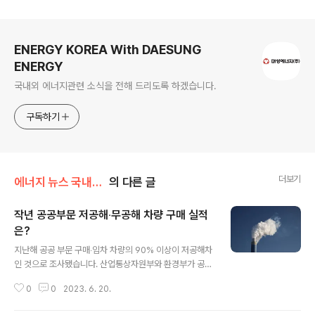
로그 정보
ENERGY KOREA With DAESUNG
ENERGY
국내외 에너지관련 소식을 전해 드리도록 하겠습니다.
구독하기
더보기
에너지 뉴스 국내&해외
의 다른 글
작년 공공부문 저공해‧무공해 차량 구매 실적
은?
글 내용
지난해 공공 부문 구매‧임차 차량의 90% 이상이 저공해차
인 것으로 조사됐습니다. 산업통상자원부와 환경부가 공개
한 2022년 공공 부문 저공해차, 무공해차 구매 실적을 보
0
0
2023. 6. 20.
면 지난 한 해 구매하거나 임차한 차량 8072대 가운데 저
공해차 비율은 90.2%, 무공해차 비율은 79.1%인 것으로