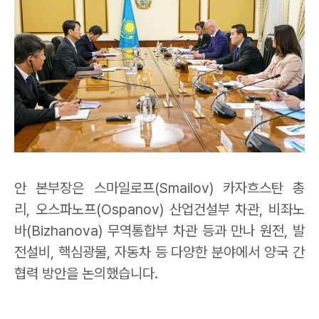
안 본부장은 스마일로프
(Smailov)
카자흐스탄 총
리
,
오스파노프
(Ospanov)
산업건설부 차관
,
비좌노
바
(Bizhanova)
무역통합부 차관 등과 만나 원전
,
발
전설비
,
핵심광물
,
자동차 등 다양한 분야에서 양국 간
협력 방안을 논의했습니다
.