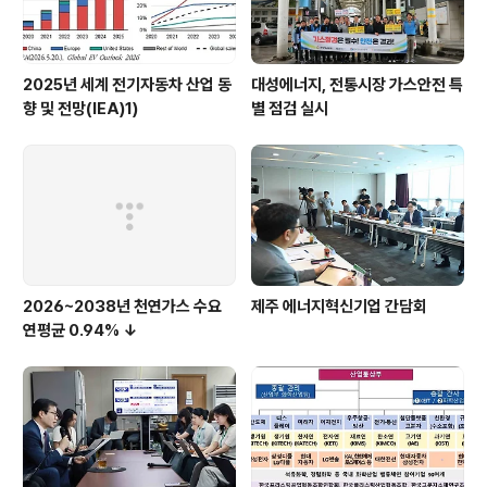
2025년 세계 전기자동차 산업 동
대성에너지, 전통시장 가스안전 특
향 및 전망(IEA)1)
별 점검 실시
2026~2038년 천연가스 수요
제주 에너지혁신기업 간담회
연평균 0.94% ↓