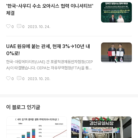
'한국-사우디 수소 오아시스 협력 이니셔티브'
체결
글 내용
0
0
2023. 10. 24.
UAE 원유에 붙는 관세, 현재 3%→10년 내
0%로!
글 내용
한국-아랍에미리트(UAE) 간 포괄적경제동반자협정(CEP
A)이 타결됐습니다. CEPA는 자유무역협정(FTA)을 통한
상품‧서비스 등의 시장 접근 확대에 더해 다양한 분야에서
0
0
2023. 10. 20.
포괄적 교류와 협력 강화 및 확대가 주요 내용입니다. 산업
통상자원부 안덕근 통상교섭본부장은 14일 서울에서 타니
빈 아흐메드 알 제유디(Thani bin Ahmed Al Zeyoudi)
UAE 경제부 대외무역 특임장관과 회담을 개최해 CEPA
협상을 최종 타결하고 이를 확인하는 공동 선언문에 서명
이 블로그 인기글
했습니다. 이를 통해 양국은 높은 수준으로 시장을 개방하
게 됩니다. 상품 시장의 경우 전체 품목 가운데 우리나라는
92.8%, UAE는 91.2%에 적용되는 관세를 협정 발효 후
최장 10년 내에 철폐합니다. 특히 우리가 UAE에서 수입하
는 ..