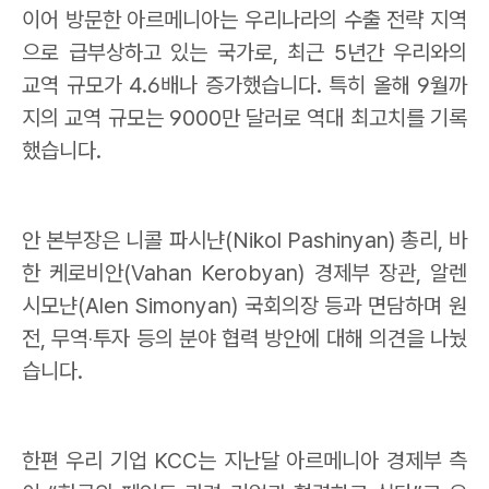
이어 방문한 아르메니아는 우리나라의 수출 전략 지역
으로 급부상하고 있는 국가로
,
최근
5
년간 우리와의
교역 규모가
4.6
배나 증가했습니다
.
특히 올해
9
월까
지의 교역 규모는
9000
만 달러로 역대 최고치를 기록
했습니다
.
안 본부장은 니콜 파시냔
(Nikol Pashinyan)
총리
,
바
한 케로비안
(Vahan Kerobyan)
경제부 장관
,
알렌
시모냔
(Alen Simonyan)
국회의장 등과 면담하며 원
전
,
무역
‧
투자 등의 분야 협력 방안에 대해 의견을 나눴
습니다
.
한편 우리 기업
KCC
는 지난달 아르메니아 경제부 측