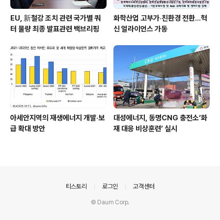
EU, 新철강 조치 관련 국가별 쿼
화학산업 고부가‧친환경 전환…혁
터 물량 최종 발표관련 백브리핑
신 얼라이언스 가동
아세안지역의 재생에너지 개발·보
대성에너지, 동명CNG 충전소‘화
급 확대 방안
재 대응 비상훈련’ 실시
의안내
티스토리
로그인
고객센터
© Daum Corp.