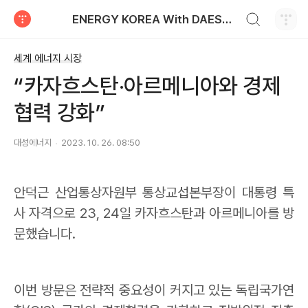
검색하기
ENERGY KOREA With DAESUNG ENERGY
티스토리
세계 에너지 시장
“카자흐스탄‧아르메니아와 경제
협력 강화”
대성에너지
2023. 10. 26. 08:50
안덕근 산업통상자원부 통상교섭본부장이 대통령 특
사 자격으로
23, 24
일 카자흐스탄과 아르메니아를 방
문했습니다
.
이번 방문은 전략적 중요성이 커지고 있는 독립국가연