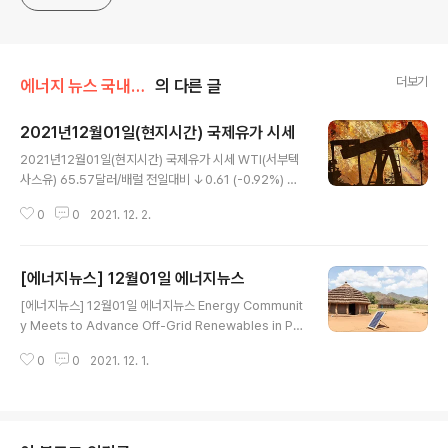
더보기
에너지 뉴스 국내&해외
의 다른 글
2021년12월01일(현지시간) 국제유가 시세
글 내용
2021년12월01일(현지시간) 국제유가 시세 WTI(서부텍
사스유) 65.57달러/배럴 전일대비 ↓0.61 (-0.92%) NY
MEX (뉴욕상업거래소) 기준 브렌트유 69.23달러/배럴
0
0
2021. 12. 2.
전일대비 ↓3.66 (-5.28%) ICE 기준
[에너지뉴스] 12월01일 에너지뉴스
글 내용
[에너지뉴스] 12월01일 에너지뉴스 Energy Communit
y Meets to Advance Off-Grid Renewables in Pu
rsuit of SDGs and Climate Goals 출처 : Internatio
0
0
2021. 12. 1.
nal Renewable Energy Agency https://www.iren
a.org/newsroom/pressreleases/2021/Nov/Ener
gy-Community-Meets-to-Advance-Off-Grid-R
enewables-in-Pursuit-of-Development-and-Cli
mate-Goals Organised by the International Ren