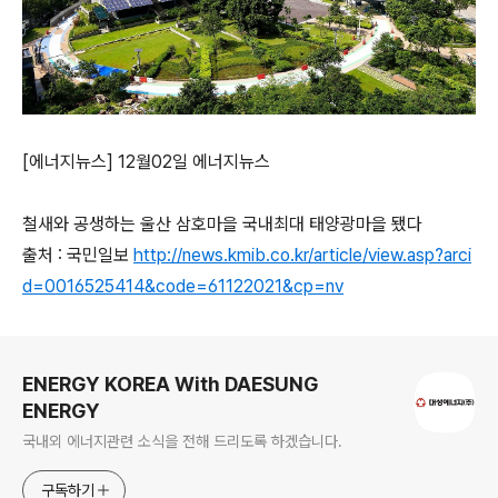
[에너지뉴스] 12월02일 에너지뉴스
철새와 공생하는 울산 삼호마을 국내최대 태양광마을 됐다
출처 : 국민일보
http://news.kmib.co.kr/article/view.asp?arci
d=0016525414&code=61122021&cp=nv
로그 정보
ENERGY KOREA With DAESUNG
ENERGY
국내외 에너지관련 소식을 전해 드리도록 하겠습니다.
구독하기