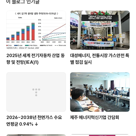
이 블로그 인기글
ewable Energy Agency (IRENA), the fifth edition
of the In..
2025년 세계 전기자동차 산업 동
대성에너지, 전통시장 가스안전 특
향 및 전망(IEA)1)
별 점검 실시
2026~2038년 천연가스 수요
제주 에너지혁신기업 간담회
연평균 0.94% ↓