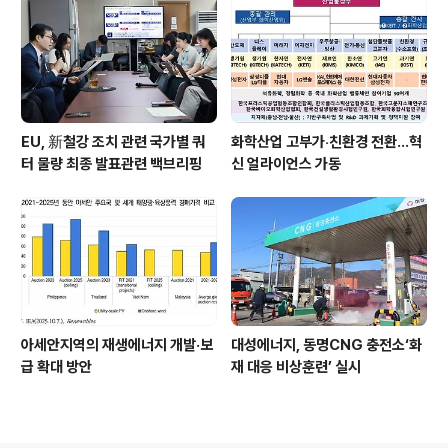
EU, 新철강 조치 관련 국가별 쿼
화학산업 고부가‧친환경 전환…혁
터 물량 최종 발표관련 백브리핑
신 얼라이언스 가동
아세안지역의 재생에너지 개발·보
대성에너지, 동명CNG 충전소‘화
급 확대 방안
재 대응 비상훈련’ 실시