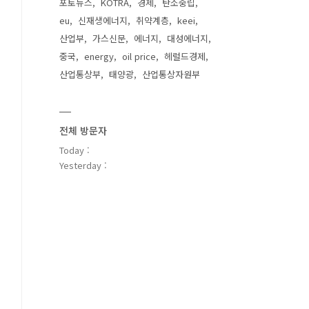
포토뉴스
KOTRA
경제
탄소중립
eu
신재생에너지
취약계층
keei
산업부
가스신문
에너지
대성에너지
중국
energy
oil price
헤럴드경제
산업통상부
태양광
산업통상자원부
전체 방문자
Today :
Yesterday :