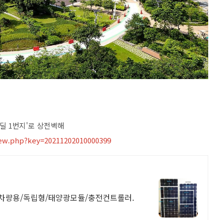
뉴딜 1번지'로 상전벽해
ew.php?key=20211202010000399
/차량용/독립형/태양광모듈/충전컨트롤러.