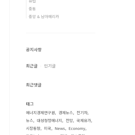
유럽
중동
중앙 & 남아메리카
공지사항
최근글
인기글
최근댓글
태그
에너지경제연구원
경제뉴스
전기차
뉴스
대성청정에너지
전망
국제유가
시장동향
미국
News
Economy