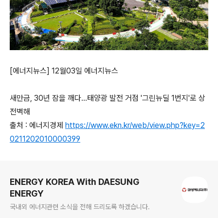
[에너지뉴스] 12월03일 에너지뉴스
새만금, 30년 잠을 깨다…태양광 발전 거점 '그린뉴딜 1번지'로 상
전벽해
출처 : 에너지경제
https://www.ekn.kr/web/view.php?key=2
0211202010000399
로그 정보
ENERGY KOREA With DAESUNG
ENERGY
국내외 에너지관련 소식을 전해 드리도록 하겠습니다.