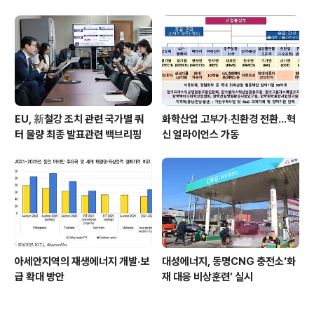
EU, 新철강 조치 관련 국가별 쿼
화학산업 고부가‧친환경 전환…혁
터 물량 최종 발표관련 백브리핑
신 얼라이언스 가동
아세안지역의 재생에너지 개발·보
대성에너지, 동명CNG 충전소‘화
급 확대 방안
재 대응 비상훈련’ 실시