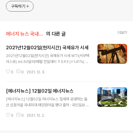
구독하기
더보기
에너지 뉴스 국내&해외
의 다른 글
2021년12월02일(현지시간) 국제유가 시세
글 내용
2021년12월02일(현지시간) 국제유가 시세 WTI(서부텍
사스유) 66.50달러/배럴 전일대비 ↑0.93 (+1.41%) NY
MEX (뉴욕상업거래소) 기준 브렌트유 69.67달러/배럴 전
0
0
2021. 12. 3.
일대비 ↑0.80 (+1.16%) ICE 기준
[에너지뉴스] 12월02일 에너지뉴스
글 내용
[에너지뉴스] 12월02일 에너지뉴스 철새와 공생하는 울
산 삼호마을 국내최대 태양광마을 됐다 출처 : 국민일보 htt
p://news.kmib.co.kr/article/view.asp?arcid=001
0
0
2021. 12. 2.
6525414&code=61122021&cp=nv