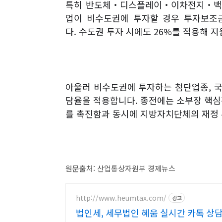
특히 반도체
‧
디스플레이
‧
이차전지
‧
백
업이 비수도권에 투자할 경우 투자보조
다
.
수도권 투자 시에도
26%
를 적용해 
아울러 비수도권에 투자하는 첨단업종
,
담율을 적용합니다
.
종전에는 소부장 핵
를 촉진함과 동시에 지방자치단체의 재정
원문출처: 산업통상자원부 경제뉴스
http://www.heumtax.com/
광고
법인세, 세무법인 혜움 실시간 카톡 상담