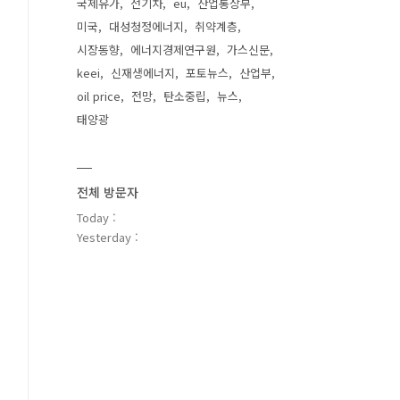
국제유가
전기차
eu
산업통상부
미국
대성청정에너지
취약계층
시장동향
에너지경제연구원
가스신문
keei
신재생에너지
포토뉴스
산업부
oil price
전망
탄소중립
뉴스
태양광
전체 방문자
Today :
Yesterday :