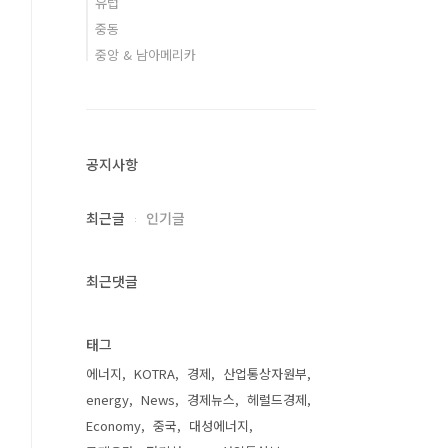
유럽
중동
중앙 & 남아메리카
공지사항
최근글
인기글
최근댓글
태그
에너지
KOTRA
경제
산업통상자원부
energy
News
경제뉴스
헤럴드경제
Economy
중국
대성에너지