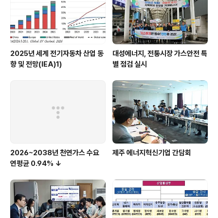
5% ↓)▶ 무역수지 80억 달러 흑자(13개월 연속 흑
자) ※ 2..
2025년 세계 전기자동차 산업 동
대성에너지, 전통시장 가스안전 특
향 및 전망(IEA)1)
별 점검 실시
2026~2038년 천연가스 수요
제주 에너지혁신기업 간담회
연평균 0.94% ↓