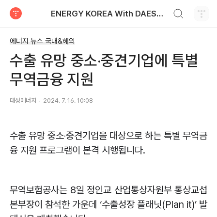
검색하기
ENERGY KOREA With DAESUNG ENERGY
티스토리
에너지 뉴스 국내&해외
수출 유망 중소‧중견기업에 특별
무역금융 지원
대성에너지
2024. 7. 16. 10:08
수출 유망 중소
‧
중견기업을 대상으로 하는 특별 무역금
융 지원 프로그램이 본격 시행됩니다
.
무역보험공사는
8
일 정인교 산업통상자원부 통상교섭
본부장이 참석한 가운데
‘
수출성장 플래닛
(Plan it)’
발