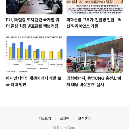
EU, 新철강 조치 관련 국가별 쿼
화학산업 고부가‧친환경 전환…혁
터 물량 최종 발표관련 백브리핑
신 얼라이언스 가동
아세안지역의 재생에너지 개발·보
대성에너지, 동명CNG 충전소‘화
급 확대 방안
재 대응 비상훈련’ 실시
의안내
티스토리
로그인
고객센터
© Daum Corp.