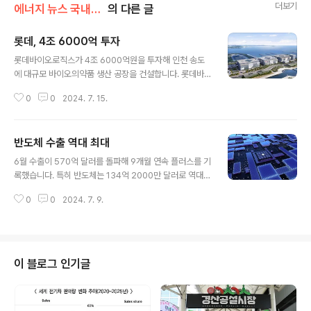
더보기
에너지 뉴스 국내&해외
의 다른 글
롯데, 4조 6000억 투자
글 내용
롯데바이오로직스가 4조 6000억원을 투자해 인천 송도
에 대규모 바이오의약품 생산 공장을 건설합니다. 롯데바
이오로직스는 3일 오전 인천 송도에서 바이오의약품 제조
0
0
2024. 7. 15.
공장 착공식을 개최했습니다. 여기에는 산업통상자원부 강
경성 1차관도 참석했습니다. 롯데그룹은 글로벌 톱10 바이
오의약품 위탁개발생산(CDMO) 기업을 목표로 2022년
반도체 수출 역대 최대
롯데바이오로직스를 출범했습니다. 이후 2023년 해외 바
글 내용
이오의약품 생산 공장을 인수해 CDMO 시장에 진출했습
6월 수출이 570억 달러를 돌파해 9개월 연속 플러스를 기
니다. 사진 출처 : 롯데바이오로직스 홈페이지 롯데 측은 2
록했습니다. 특히 반도체는 134억 2000만 달러로 역대
030년까지 총 36만 리터의 생산 규모를 가진 바이오의약
최대 실적을 달성했습니다. 디스플레이와 컴퓨터 수출도
품 생산 공장 3기를 건설해 글로벌 수준의 제조 경쟁력을
0
0
2024. 7. 9.
각각 11개월과 6개월 연속 증가했습니다. 지역별로는 미
갖춘다는 계획입니다. 공장 건설과 운영으로 예상되는 경
국으로의 수출이 역대 6월 중 최대치인 110억 달러를 넘었
제효과는 7조 6000억원, 연계 고용 창출 ..
고 대(對) 중국 수출도 4개월 연속 증가하면서 107억 달러
를 기록했습니다. 이에 따라 무역수지는 80억 달러 흑자
로 13개월 연속 흑자 흐름을 이어갔고, 올해 상반기 누적
이 블로그 인기글
무역흑자 규모도 231억 달러로 6년 만에 최대치를 기록했
습니다. ▶ 수출 570억 7000만 달러(전년 동월 대비 5.
1% ↑)▶ 수입 490억 7000만 달러(전년 동월 대비 7.