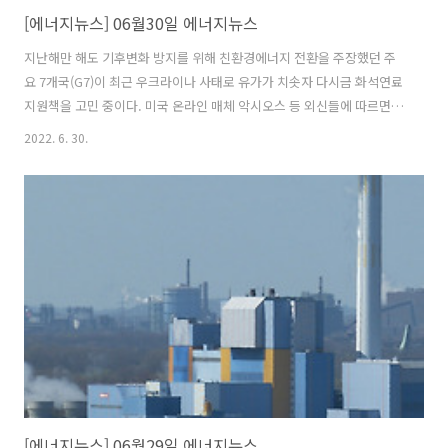
[에너지뉴스] 06월30일 에너지뉴스
지난해만 해도 기후변화 방지를 위해 친환경에너지 전환을 주장했던 주
요 7개국(G7)이 최근 우크라이나 사태로 유가가 치솟자 다시금 화석연료
지원책을 고민 중이다. 미국 온라인 매체 악시오스 등 외신들에 따르면
독일 바이에른주 엘마우성에 모인 미국·영국·프랑스·독일·이탈리아·
2022. 6. 30.
캐나다·일본을 포함한 G7 정상들은 회의 이틀째인 27일(현지시간)까지
도 에너지정책에 이견을 보였다. 앞서 G7 정상들은 2021년 회동에서
2050년까지 온실가스 순배출량을 '0'으로 줄이고, 지구 평균기온 상승폭
을 산업화 이전 대비 1.5도 내로 제한하자고 합의했다. G7은 이를 위해
올해 연말까지 석유를 비롯한 화석연료 사업에 대한 공공 직접투자를 끝
내고 2025년까지 화석연료 보조금을 없애기로 했다. (뉴스 이어보기)
[에너지뉴스] 06월29일 에너지뉴스