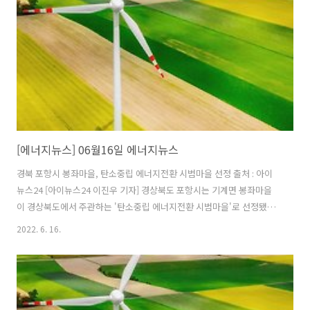
[에너지뉴스] 06월16일 에너지뉴스
경북 포항시 봉좌마을, 탄소중립 에너지전환 시범마을 선정 출처 : 아이
뉴스24 [아이뉴스24 이진우 기자] 경상북도 포항시는 기계면 봉좌마을
이 경상북도에서 주관하는 '탄소중립 에너지전환 시범마을'로 선정됐다
고 15일 밝혔다. 이 사업은 기후변화 위기에 대응하고 저탄소 사회로의
2022. 6. 16.
전환을 촉진하기 위해 계획됐다. 20가구 이상 공동체 생활을 하고 있는
행정구역 또는 자연부락 단위의 마을, 300가구 이상의 공동주택단지가
지정대상이다. 에너지전환 시범마을로 선정된 봉좌마을은 지정서 발급,
현판 설치, 기념식수 식재와 함께 마을공동체에 3년간 연간 1천만 원을
지원, 1억6천500만 원의 사업비를 투입된다. (뉴스 이어보기)