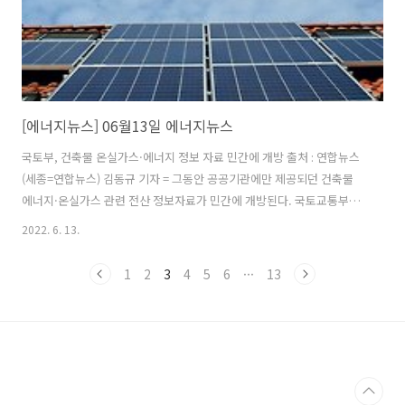
[에너지뉴스] 06월13일 에너지뉴스
국토부, 건축물 온실가스·에너지 정보 자료 민간에 개방 출처 : 연합뉴스
(세종=연합뉴스) 김동규 기자 = 그동안 공공기관에만 제공되던 건축물
에너지·온실가스 관련 전산 정보자료가 민간에 개방된다. 국토교통부는
이런 내용을 골자로 한 '건축물 에너지·온실가스 정보체계 운영규정' 개
2022. 6. 13.
정안을 13일부터 20일간 행정예고한다고 12일 밝혔다. 국토부는 각종
건축물에서 사용하는 전기, 가스, 지역난방 등 에너지 정보를 수집하고
1
2
3
4
5
6
···
13
관리하기 위해 온실가스 배출량과 에너지 사용량 등의 통계를 '건물 에너
지 통합 데이터베이스(DB)'로 운용하고 있다. (뉴스 이어보기)