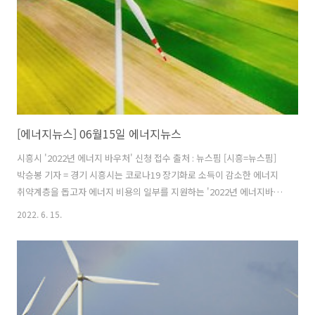
[에너지뉴스] 06월15일 에너지뉴스
시흥시 '2022년 에너지 바우처' 신청 접수 출처 : 뉴스핌 [시흥=뉴스핌]
박승봉 기자 = 경기 시흥시는 코로나19 장기화로 소득이 감소한 에너지
취약계층을 돕고자 에너지 비용의 일부를 지원하는 '2022년 에너지바우
처'를 오는 12월 30일까지 접수받는다고 14일 밝혔다. 시에 따르면 에너
2022. 6. 15.
지바우처 지원 대상은 국민기초생활 보장법상 생계급여 또는 의료급여
수급자 중 주민등록상 가구원에 △노인(1957.12.31. 이전 출생자) △영
유아(2016.01.01. 이후 출생자) △장애인 △임산부 △중증질환자·희귀
질환자·중증난치질환자 △한부모가족 △소년소녀가정(가정위탁보호
아동)이 포함된 가구이다. (뉴스 이어보기)