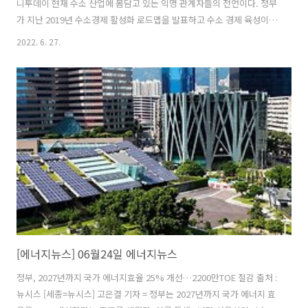
니투데이 현재 수소 산업에 몸담고 있는 익명 관계자들의 전언이다. 정부
가 지난 2019년 수소경제 활성화 로드맵을 발표하고 수소 경제 육성이
본격 추진된 지 3년차에 접어들었지만 이 시점 업계는 공통적으로 "규제
2022. 6. 27.
가 없는 게 가장 큰 규제"라고 입을 모은다. 예를 들어 고압가스 안전관리
법상 현재 수소충전소에서는 수소자동차만 충전토록 돼 있다. 드론, 선
박, 열차 등 다양한 모빌리티로의 수소 연료전지 활용이 전망되는데도 현
재는 자유롭게 실증조차 어렵다. 수소 모빌리티 개발에도 걸림돌이 많다.
만약 수소굴착기를 개발한다고 해도 현재는 형식 승인 관련 법규가 없어
개발이 완료돼도 상용화는 미지수다. (뉴스 이어보기)
[에너지뉴스] 06월24일 에너지뉴스
정부, 2027년까지 국가 에너지효율 25% 개선…2200만TOE 절감 출처 :
뉴시스 [세종=뉴시스] 고은결 기자 = 정부는 2027년까지 국가 에너지 효