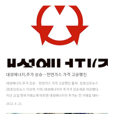
very particular vision of a low-carbon future — multibillion
dollar developments that generate vast concentrations of
renewable electricity and convert it ..
대성에너지,주가 상승…천연가스 가격 고공행진
대성에너지,주가 상승…천연가스 가격 고공행진 출처 : 핀포인트뉴스
[핀포인트뉴스 이상희 기자] 대성에너지의 주가가 상승세로 마감됐다.
지난 21일 한국거래소에 따르면 대성에너지의 주가는 전 거래일 대비
2.41% 오른 1만 2750원을 기록했다. 이는 천연가스 공급량이 감소하면
2022. 6. 21.
서 가격이 계속 고공행진할 것이란 우려가 반영된 것으로 보인다. 유럽
여러나라에 러시아산 천연가스 파이프 공급이 사흘 연속 대폭 줄고 있다.