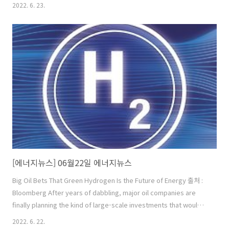
했다고 22일 밝혔다. 건물 에너지효율화사업은 기존 자재를 고효율 자재
2022. 6. 23.
로 교체하거나 에너지 절약형 시스템을 설치하는 등의 방식으로 노후 건
물·주택의 에너지 효율을 높일 경우 공사비의 100%를 무이자로 융자 지
원하는 것이다. (뉴스 이어보기)
[에너지뉴스] 06월22일 에너지뉴스
Big Oil Bets That Green Hydrogen Is the Future of Energy 출처 :
Bloomberg After years of dabbling, major oil companies are
finally planning the kind of large-scale investments that would
make green hydrogen a serious business. They’re chasing a
2022. 6. 22.