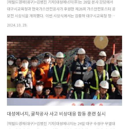
[헤럴드경제(대구)=김병진 기자]대성에너지(주)는 28일 본사 강당에서
대구시교육청과 한국가스안전공사가 후원한 제26회 가스안전포스터 공
모전 시상식을 개최했다. 이번 시상식에서는 김충하 대구시교육청 정책
지원국장과 안중희 한국가스안전공사 대구본부 안전지원부장, 박문희
2024. 10. 29.
대성에너지 대표이사 등이 참석했다.단체상은 소선여중(금상), 대구교대
대구부설초(은상), 경일중(동상)이 각각 수상했다. 개인상 부문에서는 초
등부 대상 이가빈(대구교대대구부설초), 금상 김규민(월암초), 중등부 대
상 박소영(소선여중), 금상 강다현(경산여중) 학생 등이 수상했다.선정된
수상 작품은 행사 당일 대성에너지 본사 1층에 전시돼고 추후 '도시가스
안전 문화 캠페인', '스스로 안전점검의 날', '지역문화 축제' 등에서 안전
교육용으로 활..
대성에너지, 굴착공사 사고 비상대응 합동 훈련 실시
[헤럴드경제(대구)=김병진 기자]대성에너지는 24일 대구 수성구 무열대