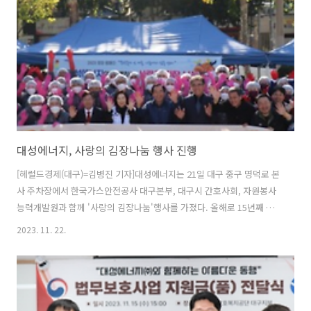
재해·무사고 1배수 달성을 기념하고 전사적 ESG 환경경영 실천을 강화
하기 위해 전 직원들에게 종이컵 사용을 줄일 수 있도록 머그컵도 지급했
다. 대성에..
대성에너지, 사랑의 김장나눔 행사 진행
[헤럴드경제(대구)=김병진 기자]대성에너지는 21일 대구 중구 명덕로 본
사 주차장에서 한국가스안전공사 대구본부, 대구시 간호사회, 자원봉사
능력개발원과 함께 '사랑의 김장나눔'행사를 가졌다. 올해로 15년째 김
장나눔 행사를 이어오고 있는 대성에너지 임직원들은 여러 기관과 단체
2023. 11. 22.
자원봉사자 60여명과 함께 오전 11시부터 절임배추를 나르고 준비된 양
념을 정성스럽게 버무려 김장김치를 만들었다. 완성된 김치는 800여개
의 용기에 담겨져 쪽방세대와 어려운 이웃들에게 전달됐다. 윤홍식 대성
에너지 대표이사는 "대성에너지는 앞으로도 지역에 따뜻한 희망 에너지
를 전달할 수 있는 다양한 사회공헌활동에 적극 참여하겠다"고 말했다.