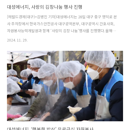
대성에너지, 사랑의 김장나눔 행사 진행
[헤럴드경제(대구)=김병진 기자]대성에너지는 28일 대구 중구 명덕로 본
사 주차장에서 한국가스안전공사 대구광역본부, 대구광역시 간호사회,
자원봉사능력개발원과 함께 ‘사랑의 김장 나눔’행사를 진행했다.올해로
16년째를 맞는 ‘사랑의 김장 나눔’ 행사는 대성 에너지가 매년 겨울철을
2024. 11. 29.
앞두고 진행하는 지역사회 봉사활동으로, 지역 내 저소득 가구와 독거노
인 등 취약계층에 따뜻한 식탁을 선물하기 위해 마련됐다.이날 참여자들
은 오전에 절임 배추를 나르고 준비작업을 마친 후 오후에는 양념을 정성
스럽게 버무려 김장 김치를 만들었다.완성된 김치는 800여개의 용기에
담아 쪽방 세대와 어려운 이웃에게 전달됐다.박문희 대성에너지 대표이
사는 “올해는 특히나 배추 가격이 올라 기본 반찬인 김치조차 사 먹기 어
려운 지역 어르신들과..
대성에너지, ‘행복한 밥상’ 무료급식 자원봉사