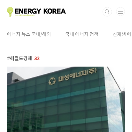
본문 바로가기
에너지 뉴스 국내/해외
국내 에너지 정책
신재생 에
헤럴드경제
32