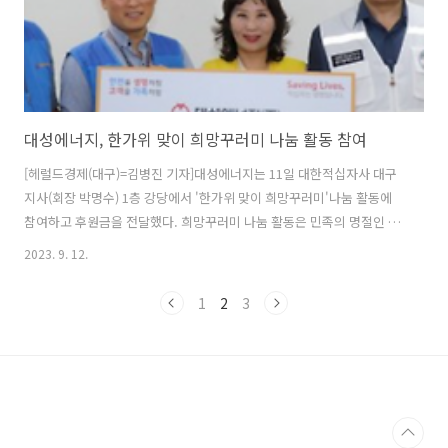
대성에너지, 한가위 맞이 희망꾸러미 나눔 활동 참여
[헤럴드경제(대구)=김병진 기자]대성에너지는 11일 대한적십자사 대구
지사(회장 박명수) 1층 강당에서 '한가위 맞이 희망꾸러미'나눔 활동에
참여하고 후원금을 전달했다. 희망꾸러미 나눔 활동은 민족의 명절인 한
가위를 앞두고 더욱 큰 외로움을 느낄 소외이웃들에 대해 위로와 온정의
2023. 9. 12.
마음을 담은 희망꾸러미 선물 100세트를 제작해 전달하는 활동이다. 올
해로 4년째 참여 중이다. 이날 행사에 참여한 대성에너지 직원들은 적십
1
2
3
자봉사회 북구지구협의회와 함께 즉석조리식품과 통조림, 건강기능식품
등 8종의 생필품으로 구성된 희망꾸러미 선물세트를 포장해 북구 지역의
취약계층에 방문해 전달하며 안부를 확인하고 따뜻한 온정을 나눴다. 윤
홍식 대표이사는 "명절이 오면 오히려 고독함과 외로움을 더 느끼는 소
외된 이웃들에게 작은 나..