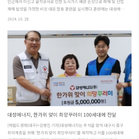
인근에서 미신고 굴착공사로 인한 도시가스 배관 손상으로 화재 및 산업
재해 발생을 가정한 비상 대응 합동 훈련을 실시했다.훈련에는 대성에너
지 임직원, 대구시와 각 구청, 한국가스안전공사 대구광역본부, 대구소
2024. 10. 28.
방안전본부 수성소방서 등 관계자 50여명이 참여했다.참석자들은 굴착
공사로 인해 도시가스 중압 배관이 손상되어 가스누출로 인한 화재 및 산
업재해 발생에 대응해 △종합상황실 상황접수 및 현장 상황 대처 능력 △
재난 단계별 대응과 신속한 복구 능력 △상황실에서 각 관계기관으로 신
속한 상황 전달 능력 △인명 대피 및 구조 등 현장 통제 능력 등을 중점적
으로 점검했다. 중략 원문출처: 헤럴드경제(대구)
https://n.news.nav..
대성에너지, 한가위 맞이 희망꾸러미 100세대에 전달
[헤럴드경제(대구)=김병진 기자]대성에너지는 추석을 맞아 대구시 중구
취약계층을 위해 '한가위 맞이 희망꾸러미'를 제작하고 이를 100세대에