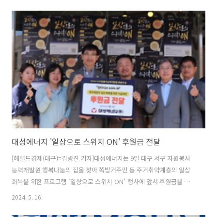
공모전은 ▷도시가스 사고 예방을 고취시킬 수 있는 내용 ▷매월 4일에
실시되는 가스안전 자율점검을 널리 알릴 수 있는 내용 ▷도시가스 및 수
소의 사용이 친환경적이며 환경보호에 도움을 준다는 내용 등 가스안전
에 대한 참신하고 창의력 있는 작품을 공모한다.대구시, 경산시, 고령군
및 칠곡군 동명면에 소재한 초등·중학교 재학생이면 누구나 응모할 수
있으며 초등학생은 8절지, 중학생은 4절지 크기로 작품을 제출하면 된
다. 중략.. 원..
대성에너지 '일상으로 스위치 ON' 후원금 전달
[헤럴드경제(대구)=김병진 기자]대성에너지는 9일 대구 서구 자원봉사
능력개발원 행복나눔의 집을 찾아 쪽방거주민 등 주거취약계층의 일상
회복을 위한 프로그램 '일상으로 스위치 ON' 행사에 앞서 후원금을 전달
했다.자원봉사능력개발원에서 주최하는 '일상으로 스위치 ON' 행사는
2024. 5. 16.
▲주거취약계층의 삶의 질 향상을 위한 노후 냉난방기 교체 ▲복합적이
고 다양한 상황에 맞춰 적절한 의료비 지원 ▲쪽방주민들이 서로 비빌 언