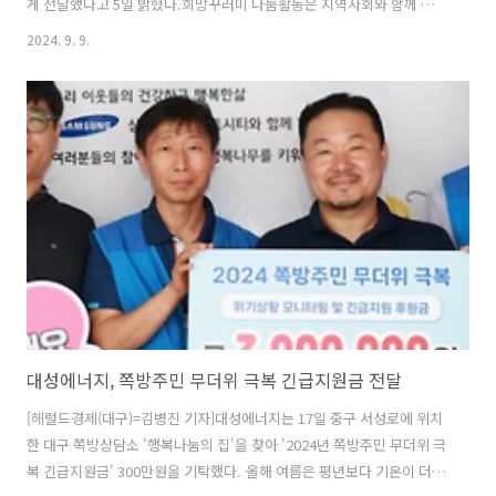
게 전달했다고 5일 밝혔다.희망꾸러미 나눔활동은 지역사회와 함께 상생
하며 사회적 책임을 다하기 위한 노력의 일환으로 특히 명절을 앞두고 경
2024. 9. 9.
제적인 어려움을 겪는 이웃들에게 따뜻한 명절을 선사하기 위해 마련됐
다.대성에너지 직원들은 적십자봉사회 중구지구협의회와 함께 추석 명
절 동안 필요한 식료품과 통조림, 건강기능식품 등 8종의 생필품으로 구
성된 희망꾸러미 선물 세트를 포장하고 직접 취약계층을 방문 및 전달하
며 안부를 묻는 따뜻한 온정을 나눴다.한승훈 대성에너지 팀장은 "한가
위를 맞아 오히려 더 외로울 수 있는 소외된 이웃들에게 희망꾸러미가 큰
위로와 도움이 됐으면 좋겠다..
대성에너지, 쪽방주민 무더위 극복 긴급지원금 전달
[헤럴드경제(대구)=김병진 기자]대성에너지는 17일 중구 서성로에 위치
한 대구 쪽방상담소 '행복나눔의 집'을 찾아 '2024년 쪽방주민 무더위 극
복 긴급지원금' 300만원을 기탁했다. 올해 여름은 평년보다 기온이 더