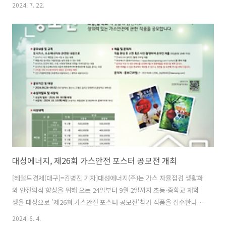
높고 폭염일수가 많아질 것으로 예상되는 가운데 대구지역 쪽방 생활인
2024. 7. 22.
의 무더위 극복을 돕기 위해 이번 후원을 진행하게 됐다.이날 행사에 참
여한 대성에너지 직원들은 쪽방촌을 직접 방문해 선풍기, 생필품 등 준비
한 후원 물품을 전달하고 쪽방 주민들의 안부와 건강 상태를 체크하고 여
름철 위생 및 건강관리 방법을 안내했다. 중략... 원문출처: 헤럴드경제
(대구)
대성에너지, 제26회 가스안전 포스터 공모전 개최
[헤럴드경제(대구)=김병진 기자]대성에너지(주)는 가스 자율점검 생활화
와 안전의식 향상을 위해 오는 24일부터 9월 2일까지 초등·중학교 재학
생을 대상으로 '제26회 가스안전 포스터 공모전'참가 작품을 접수한다고
3일 밝혔다.대구시교육청, 한국가스안전공사의 후원으로 시행되는 이번
2024. 6. 4.