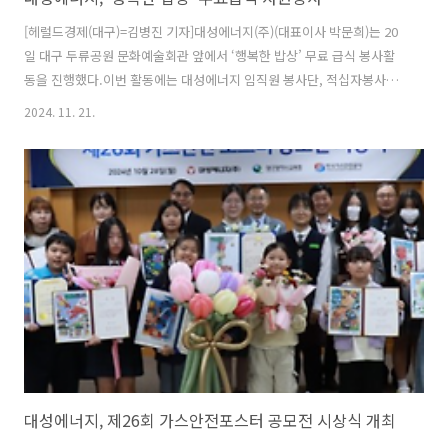
[헤럴드경제(대구)=김병진 기자]대성에너지(주)(대표이사 박문희)는 20
일 대구 두류공원 문화예술회관 앞에서 ‘행복한 밥상’ 무료 급식 봉사활
동을 진행했다.이번 활동에는 대성에너지 임직원 봉사단, 적십자봉사회
서구지회 등 50여명이 참여해 지역의 어르신과 노약자 등 취약계층 800
2024. 11. 21.
여 명에게 따뜻한 식사를 제공했다. 대성에너지 관계자는 “대성에너지는
대한적십자사 대구지사와 협약을 체결하고 매년 무료 급식, 명절 희망꾸
러미, 저소득 청소년 매칭그랜트 후원사업 등 다양한 후원과 봉사활동으
로 ESG경영을 실천하고 있다”고 말했다. 원문출처: 헤럴드경제(대구)
대성에너지, 제26회 가스안전포스터 공모전 시상식 개최