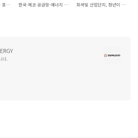
강원 동해‧삼척, 경북 포항…국내 최초 수소특화단지 지정
한국-체코 공급망-에너지 분야 협력 강
회색빛 산업단지, 청년이 찾는 핫플로!
NERGY
니다.