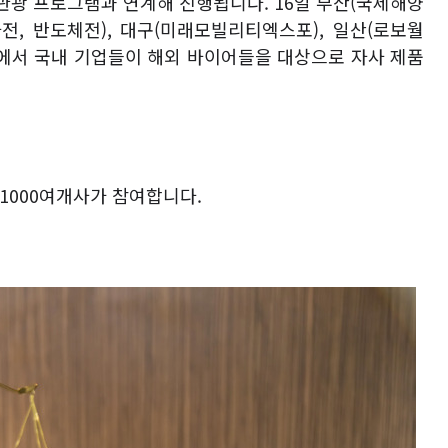
 관광 프로그램과 연계해 진행됩니다
. 16
일 부산
(
국제해양
자전
,
반도체전
),
대구
(
미래모빌리티엑스포
),
일산
(
로보월
에서 국내 기업들이 해외 바이어들을 대상으로 자사 제품
1000
여개사가 참여합니다
.