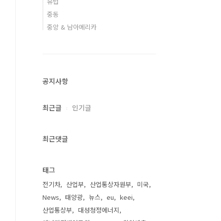
유럽
중동
중앙 & 남아메리카
공지사항
최근글
인기글
최근댓글
태그
전기차
산업부
산업통상자원부
미국
News
태양광
뉴스
eu
keei
산업통상부
대성청정에너지