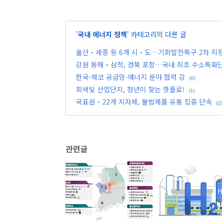
'
국내 에너지 정책
' 카테고리의 다른 글
울산‧세종 등 6개 시‧도…기회발전특구 2차 지
강원 동해‧삼척, 경북 포항…국내 최초 수소특화
한국-체코 공급망-에너지 분야 협력 강
(0)
회색빛 산업단지, 청년이 찾는 핫플로!
(1)
국표원‧22개 지자체, 불법제품 유통 집중 단속
(2)
관련글