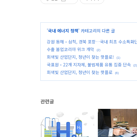
'
국내 에너지 정책
' 카테고리의 다른 글
강원 동해‧삼척, 경북 포항…국내 최초 수소특화
수출 붐업코리아 위크 개막
(2)
회색빛 산업단지, 청년이 찾는 핫플로!
(1)
국표원‧22개 지자체, 불법제품 유통 집중 단속
(2)
회색빛 산업단지, 청년이 찾는 핫플로
(6)
관련글