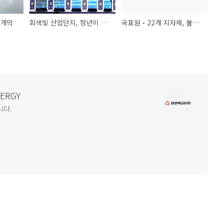
 개막
회색빛 산업단지, 청년이 찾는 핫플로!
국표원‧22개 지자체, 불법제품 유통 집중 단속
NERGY
니다.