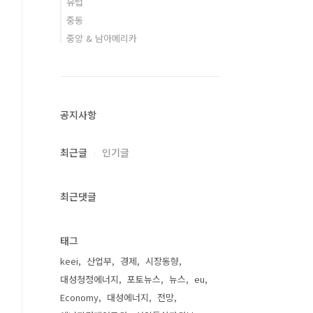
유럽
중동
중앙 & 남아메리카
공지사항
최근글
인기글
최근댓글
태그
keei
산업부
경제
시장동향
대성청정에너지
포토뉴스
뉴스
eu
Economy
대성에너지
전망