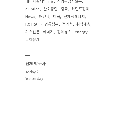
에너지경제연구원
산업통상자원부
oil price
탄소중립
중국
헤럴드경제
News
태양광
미국
신재생에너지
KOTRA
산업통상부
전기차
취약계층
가스신문
에너지
경제뉴스
energy
국제유가
전체 방문자
Today :
Yesterday :