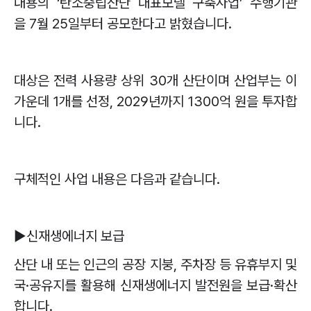
내용의
‘
탄소중립산단 대표모델 구축사업
’
수행기관
을
7
월
25
일부터 공모한다고 밝혔습니다
.
대상은 전력 사용량 상위
30
개 산단이며 산업부는 이
가운데
1
개를 선정
, 2029
년까지
1300
억 원을 투자합
니다
.
구체적인 사업 내용은 다음과 같습니다
.
▶
신재생에너지 보급
산단 내 또는 인근의 공장 지붕
,
주차장 등 유휴부지 및
국
·
공유지를 활용해 신재생에너지 발전원을 보급
·
확산
합니다
.