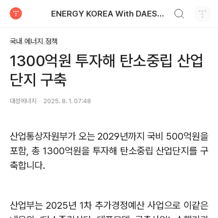
검색하기
ENERGY KOREA With DAESUNG ENERGY
티스토리
국내 에너지 정책
1300억원 투자해 탄소중립 산업
단지 구축
대성에너지
2025. 8. 1. 07:48
산업통상자원부가 오는
2029
년까지 국비
500
억원을
포함
,
총
1300
억원을 투자해 탄소중립 산업단지를 구
축합니다
.
산업부는
2025
년
1
차 추가경정예산 사업으로 이같은