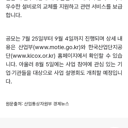
우수한 설비로의 교체를 지원하고 관련 서비스를 보급
합니다
.
공모는
7
월
25
일부터
9
월
4
일까지 진행되며 상세 내
용은 산업부
(www.motie.go.kr)
와 한국산업단지공
단
(www.kicox.or.kr)
홈페이지에서 확인할 수 있습
니다
.
아울러
8
월
5
일에는 사업 참여에 관심 있는 기
업
‧
기관들을 대상으로 사업 설명회도 개최할 예정입니
다
.
원문출처: 산업통상자원부 경제뉴스
로그 정보