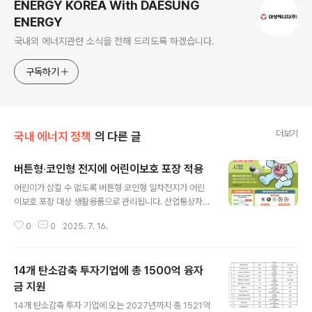
ENERGY KOREA With DAESUNG
ENERGY
국내외 에너지관련 소식을 전해 드리도록 하겠습니다.
구독하기
더보기
국내 에너지 정책
의 다른 글
버튼형‧코인형 전지에 어린이보호 포장 적용
글 내용
어린이가 삼킬 수 없도록 버튼형‧코인형 일차전지가 어린
이보호 포장 대상 생활용품으로 관리됩니다. 산업통상자원
부 국가기술표준원은 어린이가 쉽게 개봉할 수 없도록 이
0
0
2025. 7. 16.
들 전지에 이중포장 방식을 적용하고 포장에는 안전그림과
경고문구를 표시토록 안전기준과 관련 법령을 연내에 제정
해 2026년부터 시행키로 했습니다. 버튼형과 코인형 일차
14개 탄소감축 투자기업에 총 1500억 융자
전지의 어린이 삼킴사고는 ▲2020년 62건 ▲2021년 4
4건 ▲2022년 62건 ▲2023년 61건 ▲2024년 39건
금 지원
글 내용
으로 꾸준히 발생하고 있습니다. 어린이가 전지를 삼킬 경
14개 탄소감축 투자 기업에 오는 2027년까지 총 1521억