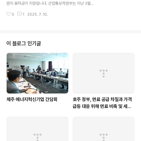
우 체내 전기화학 반응으로 식도나 위 등에 화상, 천공, 궤
원의 융자금이 지원됩니다. 산업통상자원부는 지난 3월부
양 같은 상해를 입힐 수 있고 즉시 제거하지 않으면 심한 경
터 공고와 심사를 거쳐 지원 대상 기업을 선정했다고 밝혔
우 사망에까지 이를 수 있습니다. 실제로 미국에서는 202
0
1
2025. 7. 10.
습니다. 이들 기업은 연 1.3%의 금리로 기업당 최대 357
0년 18개월 유아가 코인형 전..
억원의 자금을 지원받게 됩니다. 이번에 선정된 기업들은
시멘트, 반도체 등 산업 부문과 CCUS(탄소포집‧활용‧저
장) 등 에너지 부문을 중심으로 총 3930억원의 투자를 계
획하고 있습니다. 산업부의 융자 사업은 온실가스 배출을
이 블로그 인기글
획기적으로 줄이는 시설과 기술, 경제적 파급 효과가 큰 R
&D 프로젝트에 융자해 주는 사업으로, 지난 2022년부터
올해까지 총 84건의 프로젝트에 6540억원을 지원하고
있습니다. 이를 통해 2조 7000억여 원 규모의 민간 부문
신규 투자와 연간 1..
제주 에너지혁신기업 간담회
호주 정부, 연료 공급 차질과 가격
급등 대응 위해 연료 비축 및 세제
지원 강화