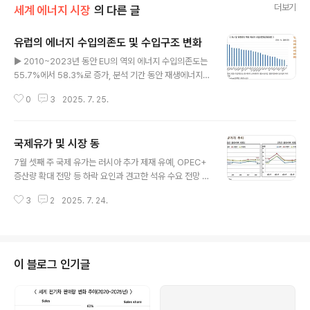
더보기
세계 에너지 시장
의 다른 글
유럽의 에너지 수입의존도 및 수입구조 변화
글 내용
▶ 2010~2023년 동안 EU의 역외 에너지 수입의존도는
55.7%에서 58.3%로 증가, 분석 기간 동안 재생에너지
비중이 상대적으로 높고 분석 기간에 공급도 빠르게 증가
0
3
2025. 7. 25.
한 남유럽 국가(그리스 제외)와 북유럽 국가의 수입의존도
는 감소했고, 화석연료 비중이 높은 독일과 동유럽 국가들
의 의존도는 증가했음.▶ 러-우 전쟁 이전에 러시아는 EU
국제유가 및 시장 동
의 중요한 수입 파트너로서 EU 전체 원유 및 석유제품 수
글 내용
입의 21%, 천연가스 23%, 고체화석연료 23%를 차지했
7월 셋째 주 국제 유가는 러시아 추가 제재 유예, OPEC+
었는데, 2023년에는 각각 4%, 11%, 1%로 하락했음. ▶
증산량 확대 전망 등 하락 요인과 견고한 석유 수요 전망 및
EU의 재생에너지 비중이 2004년에 9.6%, 2010년 14.
이라크 유전 공격 등 상승 요인이 교차하며 보합세를 나타
4%, 2023년 24.6%로 빠르게 증가했음에도 불구하고,
3
2
2025. 7. 24.
냄. ∙ 미국 트럼프 대통령은 러-우 전쟁 휴전 합의를 촉구하
2010~2023년 동안 EU의 역에 에너지 수입의존도는 약
며 러시아에 대한 추가 제재 가능성을 시사했으나, 제재를
간..
50일간 유예함에 따라 시장의 우려가 완화됨(Reuters, 7.
14). - 미국은 유예 기간 내 휴전 합의가 이뤄지지 않을 경
우, 러시아 원유 수입국의 모든 제품에 대해 100%의 “2차
이 블로그 인기글
관세”를 부과할 것이라 경고함. ∙ 로이터는 내부 소식통을
인용해 OPEC+가 9월 증산량을 55만b/d 확대할 수 있다
고 보도했고, 견고한 세계 석유 수요 증가세가 증산량 확대