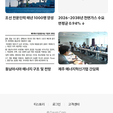
조선 전문인력 매년 1000명 양성
2026~2038년 천연가스 수요
연평균 0.94% ↓
동남아시아 에너지 구조 및 전망
제주 에너지혁신기업 간담회
의안내
티스토리
로그인
고객센터
© Daum Corp.