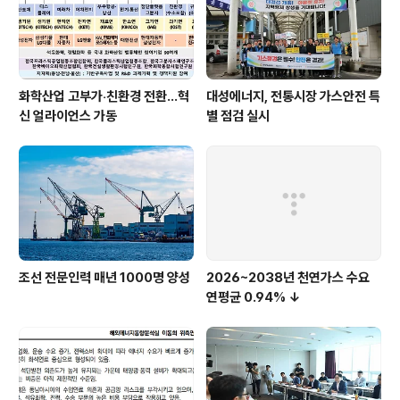
화학산업 고부가‧친환경 전환…혁
대성에너지, 전통시장 가스안전 특
신 얼라이언스 가동
별 점검 실시
조선 전문인력 매년 1000명 양성
2026~2038년 천연가스 수요
연평균 0.94% ↓