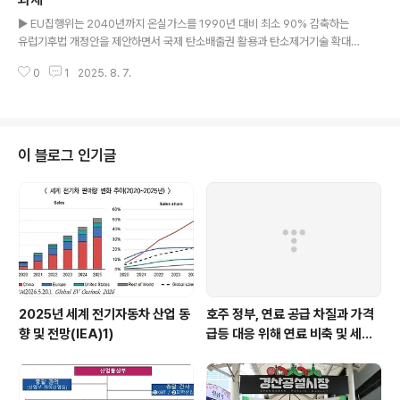
글 내용
제국 중에서도 청정에너지 및 교통 부문에서 가장 빠른 전환을 보이고 있으나..
▶ EU집행위는 2040년까지 온실가스를 1990년 대비 최소 90% 감축하는
유럽기후법 개정안을 제안하면서 국제 탄소배출권 활용과 탄소제거기술 확대
등 기술중립적이고 비용효율적인 실용적 접근을 강조하고 있음. ▶ 회원국들은
0
1
2025. 8. 7.
이에 대해 다양한 입장을 나타내고 있으며, 특히, 독일, 프랑스, 폴란드, 헝가리
등은 최근 에너지 위기와 경제적 어려움을 이유로 2035년과 2040년 목표치
를 낮추고 보다 현실적인 감축방식을 요구하고 있음. 또한, 프랑스는 2035년
목표를 2040년 목표와 분리해 별도로 결정할 것을 주장하고 있음. ▶ 2040년
기후목표는 달성이 가능하다는 전망에도 불구하고 글로벌 무역 갈등에 따른 청
이 블로그 인기글
정기술 공급망 불안정성, 높은 공공부채로 인한 청정에너지 투자여력 축소 등
지경학적 위험과 기..
2025년 세계 전기자동차 산업 동
호주 정부, 연료 공급 차질과 가격
향 및 전망(IEA)1)
급등 대응 위해 연료 비축 및 세제
지원 강화