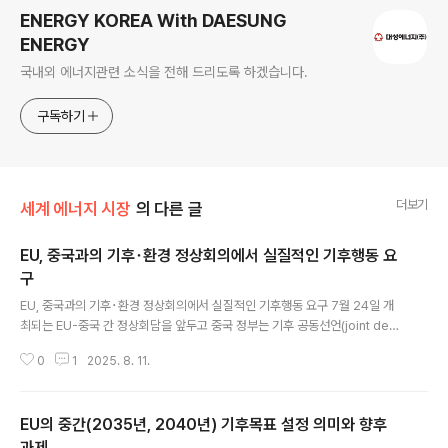
ENERGY KOREA With DAESUNG
ENERGY
국내외 에너지관련 소식을 전해 드리도록 하겠습니다.
구독하기
더보기
세계 에너지 시장
의 다른 글
EU, 중국과의 기후･환경 정상회의에서 실질적인 기후행동 요
구
글 내용
EU, 중국과의 기후･환경 정상회의에서 실질적인 기후행동 요구 7월 24일 개
최되는 EU-중국 간 정상회담을 앞두고 중국 정부는 기후 공동선언(joint decl
aration) 발표를 EU에 제안하였고, EU는 중국의 실질적인 감축 의지와 감축
0
1
2025. 8. 11.
내용의 구체성 강화를 요구하며 기후 공동선언 여부를 중국 측과 협의 중임. 중
국은 EU-중국의 수교 50주년을 기념하는 외교적 상징성을 강조하며 기후분야
공동선언을 제안함. 이에 대해 EU는 구체적으로 석탄발전 및 화석연료의 단계
EU의 중간(2035년, 2040년) 기후목표 설정 의미와 향후
적 감축이행을 중국에 요구함. 환경단체 Greenpeace에 따르면, 중국은 202
5년 11.29GW 규모의 신규 석탄발전소 건설을 승인한 상태임. 중국은 주요 경
과제