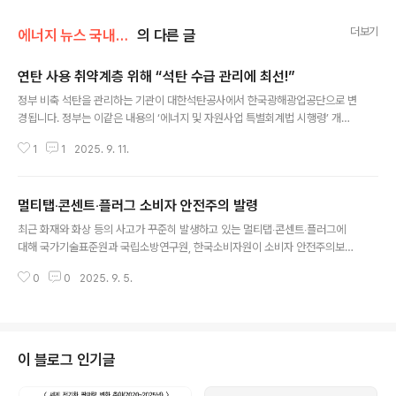
더보기
에너지 뉴스 국내&해외
의 다른 글
연탄 사용 취약계층 위해 “석탄 수급 관리에 최선!”
글 내용
정부 비축 석탄을 관리하는 기관이 대한석탄공사에서 한국광해광업공단으로 변
경됩니다. 정부는 이같은 내용의 ‘에너지 및 자원사업 특별회계법 시행령’ 개정
안을 9일 개최된 국무회의에서 의결했습니다. 시행령은 공포된 날부터 즉시 시
1
1
2025. 9. 11.
행됩니다. 대한석탄공사는 지난 6월 30일 도계광업소 폐광을 마지막으로 3년
에 걸친 조기 폐광 계획이 완료됨에 따라 정리 중이며, 현재 잔여 업무 수행을 위
해 최소한의 조직과 인력으로 운영되고 있습니다. 정부는 장기 석탄 수급 관리,
멀티탭‧콘센트‧플러그 소비자 안전주의 발령
에너지 위기 안정적 대응 등을 위해 1997년 석탄 비축 사업을 시작했고, 1980
글 내용
년부터 소비지와 생산지 인근에 비축장을 조성했습니다. 이를 관리하는 업무는
최근 화재와 화상 등의 사고가 꾸준히 발생하고 있는 멀티탭‧콘센트‧플러그에
대한석탄공사가 수탁해 담당해 왔습니다. 비축탄은 2000년 811만 톤을 정점
대해 국가기술표준원과 국립소방연구원, 한국소비자원이 소비자 안전주의보를
으로 계속 감소해 ..
발령했습니다. 최근 5년간 한국소비자원 소비자위해감시시스템(CISS)에 접수
0
0
2025. 9. 5.
된 이들 관련 안전사고는 총 387건으로 매년 증가 추세를 보이고 있습니다. 안
전사고 원인을 분석한 결과 감전, 누전, 합선 등 전기 관련이 44.7%(173건)로
절반 가까이 차지했습니다. 그 뒤를 화재‧과열 관련(25.1%, 97건)과 물리적 충
격(16.8%, 65건)이 이었습니다. 안전사고로 위해를 입은 240건을 분석한 결
과에서는 위해 발생 장소로 ‘주택’이 84.6%(203건)를 차지해 대부분의 사고
이 블로그 인기글
가 가정에서 발생하는 것으로 나타났습니다. 위해 증상의 경우 ‘화상’이 48.3..