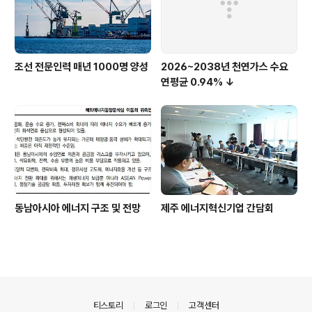
조선 전문인력 매년 1000명 양성
2026~2038년 천연가스 수요
연평균 0.94% ↓
동남아시아 에너지 구조 및 전망
제주 에너지혁신기업 간담회
의안내
티스토리
로그인
고객센터