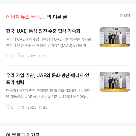
더보기
에너지 뉴스 국내&해외
의 다른 글
한국-UAE, 통상‧원전 수출 협력 가속화
글 내용
한국과 UAE가 이재명 대통령의 UAE 국빈 방문을 계기로
통상과 원전 수출 분야 협력 양해각서(MOU) 2건을 체결
했습니다. 그 내용을 자세히 알아봅니다. ▶ CEPA 경제협
0
0
2025. 11. 21.
력위원회 행정과 운영에 관한 MOU 산업통상부와 UAE
대외무역부가 체결한 것으로, 한-UAE 포괄적경제동반자
협정(CEPA)이 발효하면 양국 산업‧통상 분야에서 구체적
우리 기업‧기관, UAE와 문화‧방산‧에너지‧인
인 협력 프로그램이 즉각 작동할 수 있도록 했습니다. 한-U
AE CEPA는 한국이 중동 국가와 체결한 최초의 FTA로, 2
프라 협력
글 내용
024년 5월 정식 서명하고 현재 국회 비준 절차를 밟고 있
한국과 UAE가 민간 분야에서의 협력을 강화합니다. 이재
습니다. 산업통상부는 CEPA 발효와 동시에 경제협력위원
명 대통령의 UAE 국빈 방문을 계기로 19일 UAE 아부다
회를 가동해 양국 간 상호 협력 수요가 많은 분야를 발굴하
비에서는 양국 기업과 기관들이 참석한 가운데 ‘비즈니스
고 우선 순위를 명확히 설정해 협력의 실행력을 높인다는
0
0
2025. 11. 20.
라운드 테이블’ 행사가 열렸습니다. 여기서 문화, 방산, 에
계획입니다. ▶ 원자..
너지‧인프라 등의 분야 양해각서(MOU)가 체결됐습니다.
▶ 문화 : 2건CJ는 UAE 최대 뷰티 소매 기업인 Life Hea
lthcare Group 및 걸프협력회의(GCC) 권역 유통 네트
워크를 보유한 AKI Client Concept과 각각 K-뷰티, K-
이 블로그 인기글