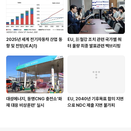
2025년 세계 전기자동차 산업 동
EU, 新철강 조치 관련 국가별 쿼
향 및 전망(IEA)1)
터 물량 최종 발표관련 백브리핑
대성에너지, 동명CNG 충전소‘화
EU, 2040년 기후목표 합의 지연
재 대응 비상훈련’ 실시
으로 NDC 제출 지연 불가피