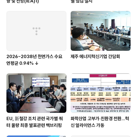
향 및 전망(IEA)1)
별 점검 실시
2026~2038년 천연가스 수요
제주 에너지혁신기업 간담회
연평균 0.94% ↓
EU, 新철강 조치 관련 국가별 쿼
화학산업 고부가‧친환경 전환…혁
터 물량 최종 발표관련 백브리핑
신 얼라이언스 가동