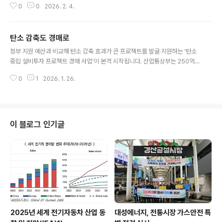
0
0
2026. 2. 4.
자원 협력 등을 논의하였다. 원문출처: 산업통상부 포토뉴
스
탄소 감축도 경매로
글 내용
정부 지원 예산과 비교해 탄소 감축 효과가 큰 프로젝트를 발굴‧지원하는 ‘탄소
중립 설비투자 프로젝트 경매 사업’이 본격 시작됩니다. 산업통상부는 250억
원 규모(기업별 최대 50억 원 지원)의 이 사업을 올해 새롭게 시작, 1월 21일부
0
1
2026. 1. 26.
터 2월 25일까지 참여기업을 모집한다고 밝혔습니다. 참여 희망 기업은 해당
프로젝트를 통해 달성 가능한 예상 탄소 감축량과, 예상 감축량 1톤당 정부 지원
희망 금액을 함께 제출하면 됩니다. 정부는 입찰가격이 낮은 순서대로 낙찰 기
업을 선정, 지원합니다. 전체 지원 예산의 30%는 중소·중견기업에 우선 배정되
며, 지원 금액 산정 시 기업 규모에 따라 최대 보조율(중소 70%, 중견 50%, 대
이 블로그 인기글
기업 30%)도 차등 적용됩니다. 기업이 제출한 ‘예상 감축량’과 사후..
2025년 세계 전기자동차 산업 동
대성에너지, 전통시장 가스안전 특