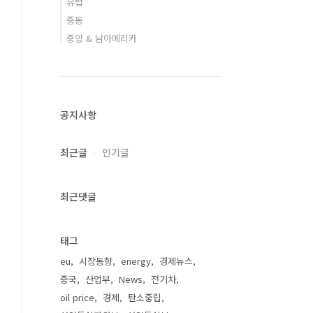
유럽
중동
중앙 & 남아메리카
공지사항
최근글
인기글
최근댓글
태그
eu
시장동향
energy
경제뉴스
중국
산업부
News
전기차
oil price
경제
탄소중립