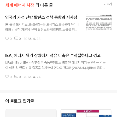
더보기
세계 에너지 시장
의 다른 글
영국의 가정 난방 탈탄소 정책 동향과 시사점
글 내용
▣ 높은 도시가스 보급율영국은 도시가스 보급률이 우리나
라와 비슷한 가운데, 난방 탈탄소와 히트펌프 보급을 위한
다양한 정책을 펼쳐왔다는 점에서 유사한 여건에서 먼저
0
0
2026. 4. 28.
전환을 추진 중인 사례로서 유용한 시사점을 제공함 영국
은 도시가스 보급률이 86%로 전 세계 1위 수준이며, 우리
나라(85%)와 비슷함. 그럼에도 불구하고 영국은 도시가스
IEA, 에너지 위기 상황에서 석유 비축은 부적절하다고 경고
난방에서 히트펌프로 전환하기 위해 2020년부터 히트펌
글 내용
프 연 60만 대 보급 목표를 위한 시장 조성 및 지원 정책을
Fatih Birol IEA 사무총장은 중동전쟁으로 촉발된 에너지 위기 동안에는 각국
펼치며 정책 드라이브를 걸어왔음. 우리나라도 2035년까
이 석유 및 연료 비축 충동을 억제해야 한다고 경고함(2026.4.).1)Birol 총장은
지 히트펌프 350만 대 보급 계획을 공식 발표하였으나, 아
호르무즈 해협이 계속 폐쇄된 상태로 유지된다면 공급이 더욱 감소할 것으로 예
직 관련 제도가 초기 단계에 있는 만큼, 영국의 정책 변곡점
0
0
2026. 4. 27.
상된다며, 모든 국가에 수출 금지나 제한 조치를 부과하지 않을 것을 촉구한다
과 성과 및 한계를 검토하는 것은 국내 난방 탈탄소 로드맵
고 밝혔음. 글로벌 석유 시장은 현재 가장 힘든 시기를 맞고 있으며, 그로 인해
을 구체화하는 데 시사점을 얻..
교역 상대국과 동맹국, 이웃 국가들이 고통받게 될 것이라고 Birol 총장은 언급
함. 또한 대형 정제시설을 보유한 아시아 주요국들은 어떤 금지 조치든 재고해
야 한다고 강조하고, 해당 국가가 계속해서 수출을 제한하거나 전면 금지할 경
이 블로그 인기글
우, 아시아 시장에 미치는 영향은 극적일 것이라고 Birol 총장은 덧붙임..