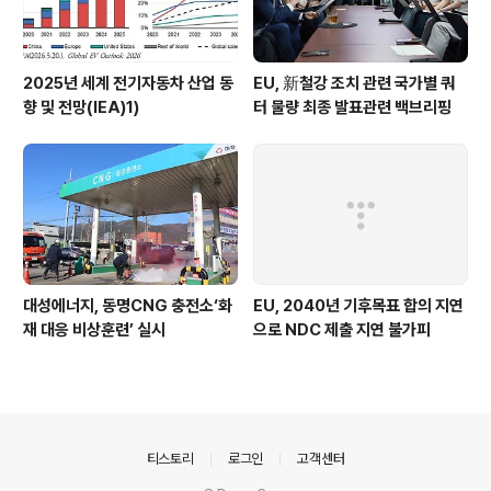
2025년 세계 전기자동차 산업 동
EU, 新철강 조치 관련 국가별 쿼
향 및 전망(IEA)1)
터 물량 최종 발표관련 백브리핑
대성에너지, 동명CNG 충전소‘화
EU, 2040년 기후목표 합의 지연
재 대응 비상훈련’ 실시
으로 NDC 제출 지연 불가피
의안내
티스토리
로그인
고객센터