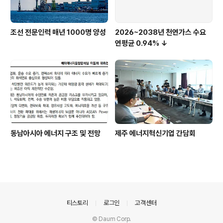
조선 전문인력 매년 1000명 양성
2026~2038년 천연가스 수요
연평균 0.94% ↓
동남아시아 에너지 구조 및 전망
제주 에너지혁신기업 간담회
의안내
티스토리
로그인
고객센터
© Daum Corp.