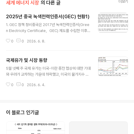
더보기
세계 에너지 시장
의 다른 글
2025년 중국 녹색전력인증서(GEC) 현황1)
글 내용
1. GEC 정책 정비중국은 2017년 녹색전력인증서(Gree
n Electricity Certificate，GEC) 제도를 수립한 이후,
관련 체계를 지속적으로 정비해 왔음. ※ GEC는 중국 정부
0
0
2026. 6. 8.
가 발전기업의 재생에너지 계통연계 전력량에 대해 1MW
h당 부여하는 전자증서로 재생에너지전력 생산과 소비를
증명할 수 있는 유일한 증서임. ‒ 2025년 1월 발효된 중
국제유가 및 시장 동향
국 에너지부문 기본법인 ‘에너지법’ 34항 2조에 GEC 등
글 내용
의 제도를 통해 녹색전력 소비 촉진 메커니즘을 구축한다
5월 넷째 주 국제 유가는 미국-이란 종전 협상에 대한 기대
고 명시하여 GEC 제도의 법적 근거를 명확히 함. ‒ 2025
와 우려가 교차하는 가운데 하락했고, 미국의 물가지수 상
년 3월 국가에너지국(NEA), 국가발전개혁위원회(NDR
승 소식 등은 하락폭을 확대함. 미국과 이란이 25일(월) 호
C), 국가통계국 등은 ‘재생에너지녹색전력인증서 시장 활
0
0
2026. 6. 4.
르무즈 해협 개방과 60일간 휴전 연장 및 이란 핵 프로그
성화에 관한 의견’을 통해 GEC 자동 발급, 녹색전력 거래
램 관련 추가 협상을 주요 내용으로 하는 양해각서(MOU)
..
에 잠정 합의한 것으로 알려짐(Reuters, 5.25, 5.28). 이
란 외무부는 25일(월) 레바논을 포함한 모든 전선에서의
전쟁 중단, 미국의 해상 봉쇄 해제와 호르무즈 개방, 이란
이 블로그 인기글
동결 자산 해제 및 제재 철폐 등이 논의 중이라고 말함(Re
uters, 5.25). 이란 국영 TV는 27일(수) 미국이 이란 인
근에서 군대를 철수시키고 해상 봉쇄를 해제할 것이며, 이