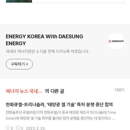
로그 정보
ENERGY KOREA With DAESUNG
ENERGY
국내외 에너지관련 소식을 전해 드리도록 하겠습니다.
구독하기
더보기
에너지 뉴스 국내&해외
의 다른 글
한화큐셀-트리나솔라, ‘태양광 셀 기술’ 특허 분쟁 중단 합의
글 내용
한화솔루션 큐셀부문(이하 한화큐셀)이 중국 태양광 제조사 트리나솔라(Trina
Solar)와 태양광 셀 기술 특허를 둘러싼 법적 분쟁을 중단하는 데 합의하고 라
이선스 및 특허 양도 계약을 체결했다. 이번 계약으로 한화큐셀은 트리나솔라의
0
0
2023. 2. 20.
특허를 양도받고, 트리나솔라는 한화큐셀의 특허 기술이 적용된 제품을 생산하