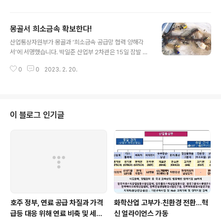
고 판매할 수 있게 된다. 한화큐셀의 해당 특허는 태양광 셀에 반사막을 형성해
빛이 셀 내부에서 한 번 더 반사되도록 만들어 발전 효율을 높이는 퍼크(PERC,
몽골서 희소금속 확보한다!
Passivated Emitter Rear Cell) 기술 특허다. 퍼크 셀은 현재 전세계에 유통
글 내용
되고 있는 태양광 제품 중 대부분을 차지하는 제품으로, 한화큐셀은 자체 개발
산업통상자원부가 몽골과 ‘희소금속 공급망 협력 양해각
한 퍼크 기술을 적용하여 고효율, 고품질의 태양광 모듈을 양산하고 있다..
서’에 서명했습니다. 박일준 산업부 2차관은 15일 잠발 간
바타르 몽골 광업중공업부 장관과 양해각서에 서명하고,
0
0
2023. 2. 20.
연내 양국 정부 간 희소금속 협력위원회를 신설해 희소금
속 공동 탐사 및 개발, 기술협력, 정보교환, 인적교류 등을
추진키로 했습니다. 몽골은 몰리브덴, 주석, 니켈 등 다양한
희소금속을 보유하고 있습니다. 특히 첨단산업의 비타민이
라 불리는 희토류가 대량 매장돼 있는 것으로 추정되지만
이 블로그 인기글
기술과 인프라 부족으로 탐사와 개발이 저조한 실정입니
다. 이에 산업부는 우리의 우수한 광물 채굴‧가공 기술과 몽
골의 풍부한 희소금속자원을 결합해 상호 윈-윈 할 수 있도
록 올해 초 몽골 측에 정부 간 협력을 공식 제안해 이번에
결실을 맺었습니다. 원문출처: 산업통..
호주 정부, 연료 공급 차질과 가격
화학산업 고부가‧친환경 전환…혁
급등 대응 위해 연료 비축 및 세제
신 얼라이언스 가동