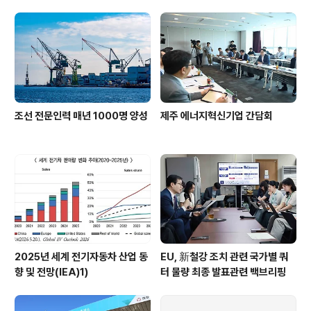
지원 강화
조선 전문인력 매년 1000명 양성
제주 에너지혁신기업 간담회
2025년 세계 전기자동차 산업 동
EU, 新철강 조치 관련 국가별 쿼
향 및 전망(IEA)1)
터 물량 최종 발표관련 백브리핑