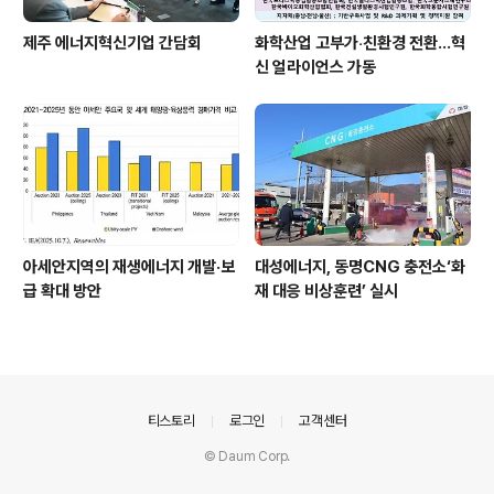
제주 에너지혁신기업 간담회
화학산업 고부가‧친환경 전환…혁
신 얼라이언스 가동
아세안지역의 재생에너지 개발·보
대성에너지, 동명CNG 충전소‘화
급 확대 방안
재 대응 비상훈련’ 실시
의안내
티스토리
로그인
고객센터
© Daum Corp.