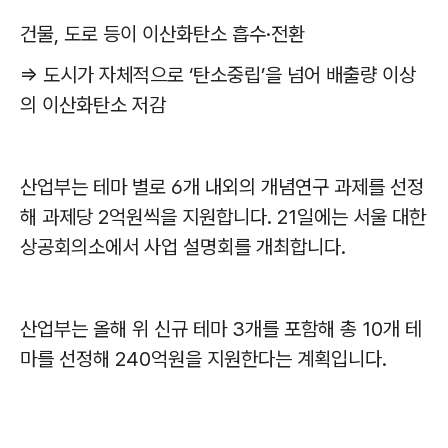
건물
,
도로 등이 이산화탄소 흡수
·
전환
⇒
도시가 자체적으로
‘
탄소중립
’
을 넘어 배출량 이상
의 이산화탄소 저감
산업부는 테마 별로
6
개 내외의 개념연구 과제를 선정
해 과제당
2
억원씩을 지원합니다
. 21
일에는 서울 대한
상공회의소에서 사업 설명회를 개최합니다
.
산업부는 올해 위 신규 테마
3
개를 포함해 총
10
개 테
마를 선정해
240
억원을 지원한다는 계획입니다
.