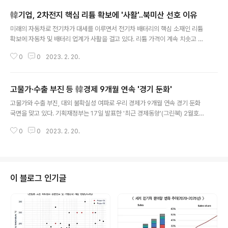
韓기업, 2차전지 핵심 리튬 확보에 '사활'..북미산 선호 이유
글 내용
미래의 자동차로 전기차가 대세를 이루면서 전기차 배터리의 핵심 소재인 리튬
확보에 자동차 및 배터리 업계가 사활을 걸고 있다. 리튬 가격이 계속 치솟고 있
자 배터리 업계는 자구책으로 리튬 생산업체와 장기 계약을 맺는가 하면 리튬
0
0
2023. 2. 20.
정제 기술에까지 관심을 두기 시작했다. 글로벌 톱5 화학회사인 LG화학도 최
근 이같은 행보에 가세했다. LG화학이 국내 전지 소재 업체 중 처음으로 북미산
리튬정광을 확보했다. 리튬정광은 리튬 광석을 가공해 농축한 고순도 광물로,
고물가·수출 부진 등 韓경제 9개월 연속 '경기 둔화'
배터리 핵심 원료인 수산화 리튬을 추출할 수 있다. LG화학은 17일 미국 광산
글 내용
업체 피드몬트 리튬과 총 20만 톤 규모의 리튬정광 구매 계약(Offtake)을 체결
고물가와 수출 부진, 대외 불확실성 여파로 우리 경제가 9개월 연속 경기 둔화
했다고 밝혔다. 피드몬트 리튬은 캐나다 광산에서 나오는 리튬정광을 올해 3분
국면을 맞고 있다. 기획재정부는 17일 발표한 '최근 경제동향'(그린북) 2월호에
기부터 연간 ..
서 "최근 우리 경제는 물가가 여전히 높은 수준을 이어가는 가운데, 내수회복 속
0
0
2023. 2. 20.
도가 완만해지고 수출 부진 및 기업심리 위축이 지속되는 등 경기흐름이 둔화하
고 있다"고 진단했다. 정부가 '경기 둔화'를 진단한 것은 지난 2020년 코로나1
9 충격 이후 경기가 회복되는 과정에서 첫 언급이다. 우리 경제가 경기 둔화 국
면에 들어섰다는 점을 확인한 것이다. 정부는 지난해 6월 그린북에서 ‘경기 둔
화 우려’를 언급한 이후 최근까지 비슷한 평가를 해왔다. 지난달 그린북에서 ‘경
이 블로그 인기글
기 둔화 우려 확대’로 진단이 어두워진 데 이어 이달에는 ‘경기 둔화’로 판단했
다...