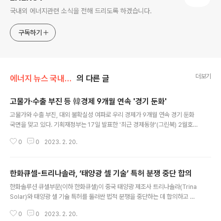
국내외 에너지관련 소식을 전해 드리도록 하겠습니다.
구독하기
더보기
에너지 뉴스 국내&해외
의 다른 글
고물가·수출 부진 등 韓경제 9개월 연속 '경기 둔화'
글 내용
고물가와 수출 부진, 대외 불확실성 여파로 우리 경제가 9개월 연속 경기 둔화
국면을 맞고 있다. 기획재정부는 17일 발표한 '최근 경제동향'(그린북) 2월호에
서 "최근 우리 경제는 물가가 여전히 높은 수준을 이어가는 가운데, 내수회복 속
0
0
2023. 2. 20.
도가 완만해지고 수출 부진 및 기업심리 위축이 지속되는 등 경기흐름이 둔화하
고 있다"고 진단했다. 정부가 '경기 둔화'를 진단한 것은 지난 2020년 코로나1
9 충격 이후 경기가 회복되는 과정에서 첫 언급이다. 우리 경제가 경기 둔화 국
한화큐셀-트리나솔라, ‘태양광 셀 기술’ 특허 분쟁 중단 합의
면에 들어섰다는 점을 확인한 것이다. 정부는 지난해 6월 그린북에서 ‘경기 둔
글 내용
화 우려’를 언급한 이후 최근까지 비슷한 평가를 해왔다. 지난달 그린북에서 ‘경
한화솔루션 큐셀부문(이하 한화큐셀)이 중국 태양광 제조사 트리나솔라(Trina
기 둔화 우려 확대’로 진단이 어두워진 데 이어 이달에는 ‘경기 둔화’로 판단했
Solar)와 태양광 셀 기술 특허를 둘러싼 법적 분쟁을 중단하는 데 합의하고 라
다...
이선스 및 특허 양도 계약을 체결했다. 이번 계약으로 한화큐셀은 트리나솔라의
0
0
2023. 2. 20.
특허를 양도받고, 트리나솔라는 한화큐셀의 특허 기술이 적용된 제품을 생산하