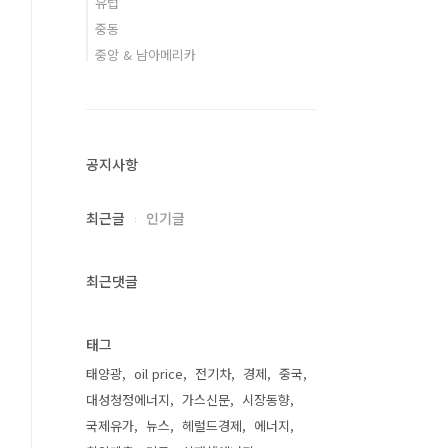
유럽
중동
중앙 & 남아메리카
공지사항
최근글
인기글
최근댓글
태그
태양광
oil price
전기차
경제
중국
대성청정에너지
가스신문
시장동향
국제유가
뉴스
헤럴드경제
에너지