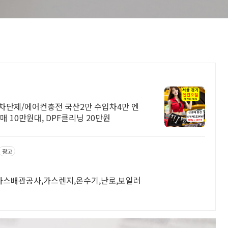
 차단제/에어컨충전 국산2만 수입차4만 엔
 10만원대, DPF클리닝 20만원
광고
가스배관공사,가스렌지,온수기,난로,보일러