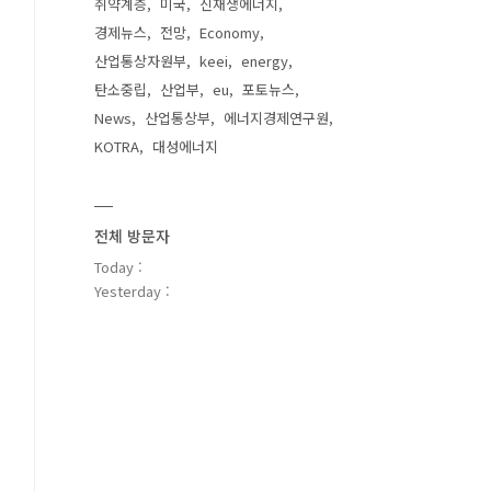
취약계층
미국
신재생에너지
경제뉴스
전망
Economy
산업통상자원부
keei
energy
탄소중립
산업부
eu
포토뉴스
News
산업통상부
에너지경제연구원
KOTRA
대성에너지
전체 방문자
Today :
Yesterday :