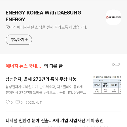
로그 정보
ENERGY KOREA With DAESUNG
ENERGY
국내외 에너지관련 소식을 전해 드리도록 하겠습니다.
구독하기
더보기
에너지 뉴스 국내&해외
의 다른 글
삼성전자, 올해 272건의 특허 무상 나눔
글 내용
삼성전자가 모바일기기, 반도체소자, 디스플레이 등 8개
분야에서 272건의 특허를 무상으로 나눔합니다. 삼성전자
로부터 기술을 나눔 받고자 하는 중소기업이나 중견기업은
0
0
2023. 4. 11.
산업통상자원부(www.motie.go.kr)와 한국산업기술진
흥원(www.kiat.or.kr) 누리집에 게시된 사업공고에 따라
오는 5월 12일까지 이메일로 희망 기술 나눔을 신청할 수
디지털‧친환경 분야 진출…9개 기업 사업재편 계획 승인
있습니다. 이전 받을 기업으로 확정되면 무상으로 특허권
글 내용
을 나눔 받을 수 있습니다. 기술나눔 사업은 2013년 시작