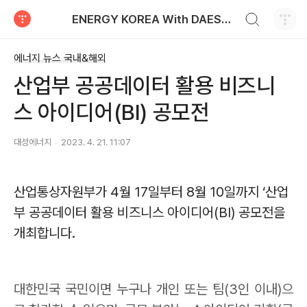
검색하기
ENERGY KOREA With DAESUNG ENERGY
티스토리
에너지 뉴스 국내&해외
산업부 공공데이터 활용 비즈니
스 아이디어(BI) 공모전
대성에너지
2023. 4. 21. 11:07
산업통상자원부가
4
월
17
일부터
8
월
10
일까지
‘
산업
부 공공데이터 활용 비즈니스 아이디어
(BI)
공모전을
개최합니다
.
대한민국 국민이면 누구나 개인 또는 팀
(3
인 이내
)
으