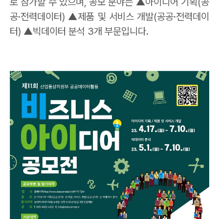
로 참가할 수 있으며
,
공모 분야는
▲
아이디어 기획
(
공
공
·
전력데이터
)
▲
제품 및 서비스 개발
(
공공
·
전력데이
터
)
▲
빅데이터 분석
3
개 부문입니다
.