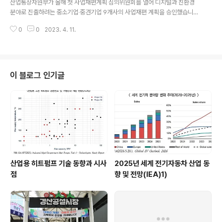
산업통상자원부가 올해 첫 사업재편계획 심의위원회를 열어 디지털과 친환경
됐으며 이를 통해 지금까지 총 1416개 기업에 2979건의
분야로 진출하려는 중소기업‧중견기업 9개사의 사업재편 계획을 승인했습니다.
기술이 이전됐습니다. 이 가운데 삼성전자는 2015년부터
이들 9개 기업은 앞으로 5년간 디지털 전환과 친환경 분야에 1450억 원을 투
사업에 참여해 지난해까지 502개 기업에 959건의 특허
0
0
2023. 4. 11.
자하고 278명을 신규 고용할 계획입니다. 이날 위원회에서 승인한 사업재편계
를 무료로 이전했습니다. 원문출처: 산업통상자원부 경제
획 주요 내용은 다음과 같습니다. 분유캔, 참치캔 등 식품 보관용 주석도금강판
뉴스
을 제조하는 티씨씨스틸은 원자재 가격 상승과 저출산에 따른 수요 감소 등에
대응해 도금기술을 활용한 원통형 배터리 외관 니켈도금강판으로 사업을 재편
합니다. 유승은 전기차 시장 확대와 내연기관차 생산 감소 등에 대응해 내연기
이 블로그 인기글
관차용 배기가스 저감장치 제조 비중을 줄이고 전기차 전력변환장치 부품 사업
쪽으로 진출합니다. 이밖에 서진테크놀로..
산업용 히트펌프 기술 동향과 시사
2025년 세계 전기자동차 산업 동
점
향 및 전망(IEA)1)