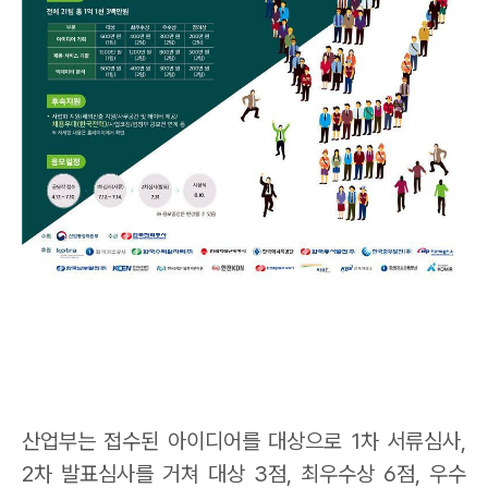
산업부는
접수된 아이디어를 대상으로
1
차 서류심사
,
2
차 발표심사를 거쳐 대상
3
점
,
최우수상
6
점
,
우수