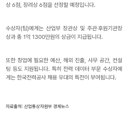
상
6
점
,
장려상
6
점을 선정할 예정입니다
.
수상자
(
팀
)
에게는 산업부 장관상 및 주관
‧
후원기관장
상과
총
1
억
1300
만원의 상금이 지급됩니다
.
또한 창
업에 필요한 예산
,
해외 진출
,
사무 공간
,
컨설
팅 등도 지원됩니다
.
특히 전력 데이터
부문 수상자에
게는 한국전력공사 채용 우대의 특전이 부여됩니다
.
자료출처: 산업통상자원부 경제뉴스