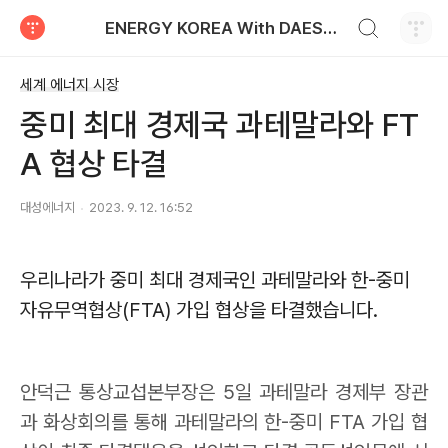
검색하기
ENERGY KOREA With DAESUNG ENERGY
티스토리
세계 에너지 시장
중미 최대 경제국 과테말라와 FT
A 협상 타결
대성에너지
2023. 9. 12. 16:52
우리나라가 중미 최대 경제국인 과테말라와 한
-
중미
자유무역협상
(FTA)
가입 협상을 타결했습니다
.
안덕근 통상교섭본부장은
5
일 과테말라 경제부 장관
과 화상회의를 통해 과테말라의 한
-
중미
FTA
가입 협