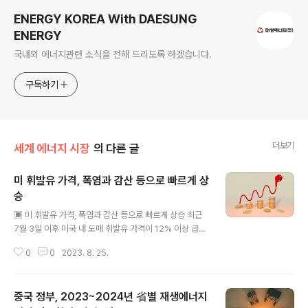
ENERGY KOREA With DAESUNG
ENERGY
국내외 에너지관련 소식을 전해 드리도록 하겠습니다.
구독하기
더보기
세계 에너지 시장
의 다른 글
미 휘발유 가격, 폭염과 감산 등으로 빠르게 상
승
글 내용
▣ 미 휘발유 가격, 폭염과 감산 등으로 빠르게 상승 최근
7월 3일 이후 미국 내 도매 휘발유 가격이 12% 이상 급등
해 약 9개월 만에 최고치를 경신했으며, 여름철 드라이빙
0
0
2023. 8. 25.
시즌이 끝날 무렵에는 더욱 높게 유지될 것이라는 징후가
나타나고 있음. 1) ‒ 미국 에너지정보청(EIA)에 따르면, 7
월 31일 기준 미국의 평균 소매 휘발유 가격은 갤런당 3.8
중국 정부, 2023~2024년 省별 재생에너지
7달러를 기록하였음. 이는 러시아의 우크라이나 침공으로