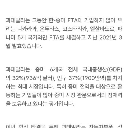
과테말라는 그동안 한
-
중미
FTA
에 가입하지 않아 우
리는 니카라과
,
온두라스
,
코스타리카
,
엘살바도르
,
파
나마
5
개 국가와만
FTA
를 체결하고 지난
2021
년
3
월 발효했습니다
.
과테말라는 중미
6
개국 전체 국내총생산
(GDP)
의
32%(936
억 달러
),
인구
37%(1900
만명
)
를 차지
하는 최대 시장입니다
.
특히 중미 전역을 대상으로 활
동하는 기업들이 많아 중미 시장 관문으로서의 잠재력
을 보유하고 있다는 평가입니다
.
이번 협상 타결을 통해 과테말라는 자동차부품
,
섬