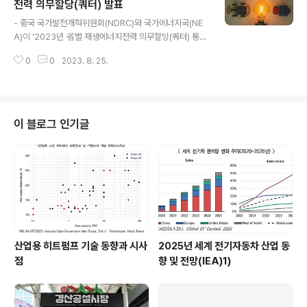
에너지 가격이 급등했던 지난해 최고치(갤런당 5.11달러)
전력 의무할당(쿼터) 발표
글 내용
대비 현저히 낮은 수준이나 전쟁 발발 이전보다는 높은 수
- 중국 국가발전개혁위원회(NDRC)와 국가에너지국(NE
준임. ‒ 이 같은 하절기 휘발유 가격의 예외적인 상승은 러
A)이 ‘2023년 省별 재생에너지전력 의무할당(쿼터) 통
시아와 사우디의 원유 생산량 감축에서 대부분 기인했으
지’(이하 ‘통지’)를 발표함(2023.8.4.).1) ※ NDRC는 재생
며, 미국 경제의 탄력성에 대한 낙관론도 영향을 미치고 있
0
0
2023. 8. 25.
에너지전력 소비 비중을 확대하기 위해 省급 행정구역에
음. ‒ 또한 날..
의무할당을 부과하는 재생에너지 전력 의무할당제(쿼터제)
를 시행함.2) 동 정책은 2018~2019년 시범시행을 거친
후, 2020년부터 정식 시행함. 2021년부터는 당해 연도의
의무할당과 이듬해 예상할당을 공동 발표함. ‘통지’에는 2
이 블로그 인기글
023년 의무할당과 2024년 예상할당이 포함됨. 할당에는
총 의무할당과 수력 제외 의무할당으로 나뉨. ‒ 각 省은 재
생에너지 발전설비를 건설하거나 지역 간에 전력을 거래하
여 2023년 최저할당을 이행해야 하며, 2024년 2월 말까
지 ..
산업용 히트펌프 기술 동향과 시사
2025년 세계 전기자동차 산업 동
점
향 및 전망(IEA)1)