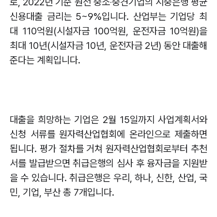
로
, 2022
년 기준 원전 중소
‧
중견기업의 시중은행 평균
신용대출 금리는
5~9%
입니다
.
산업부는 기업당 최
대
110
억원
(
시설자금
100
억원
,
운전자금
10
억원
)
을
최대
10
년
(
시설자금
10
년
,
운전자금
2
년
)
동안 대출해
준다는 계획입니다
.
대출을 희망하는 기업은
2
월
15
일까지 사업계획서와
신청 서류를 원자력산업협회에 온라인으로 제출하면
됩니다
.
평가 절차를 거쳐 원자력산업협회로부터 추천
서를 발급받으면 취급은행의 심사 후 융자금을 지원받
을 수 있습니다
.
취급은행은 우리
,
하나
,
신한
,
산업
,
국
민
,
기업
,
부산 총
7
개입니다
.