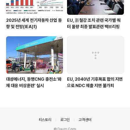
2025년 세계 전기자동차 산업 동
EU, 新철강 조치 관련 국가별 쿼
향 및 전망(IEA)1)
터 물량 최종 발표관련 백브리핑
대성에너지, 동명CNG 충전소‘화
EU, 2040년 기후목표 합의 지연
재 대응 비상훈련’ 실시
으로 NDC 제출 지연 불가피
의안내
티스토리
로그인
고객센터
© Daum Corp.