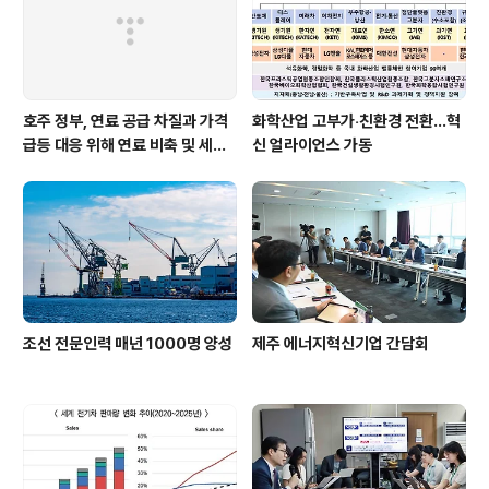
함 발전용(발전전용+열병합) 가스(천연가스+도시가스)
소비는 경기 둔화로 전기..
호주 정부, 연료 공급 차질과 가격
화학산업 고부가‧친환경 전환…혁
급등 대응 위해 연료 비축 및 세제
신 얼라이언스 가동
지원 강화
조선 전문인력 매년 1000명 양성
제주 에너지혁신기업 간담회