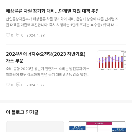
해상물류 차질 장기화 대비…단계별 지원 대책 추진
글 내용
산업통상자원부가 해상물류 차질 장기화에 대비, 운임비 상승에 따른 단계별 지
원 대책을 마련해 추진합니다. 즉시 시행하는 1단계 조치는 ▲수출바우처 내 물
류비 지원 한도 긴급 확대(2000만원 → 3000만원) ▲유럽, 미주지역 사전 재
0
0
2024. 1. 29.
고 확보를 위한 해외 공동물류센터 긴급 지원(36억원, 233개사) ▲미주‧유럽
으로 향하는 코트라의 중소기업 전용 선복 40% 이상 확대(주당 110TEU → 1
55TEU) 등입니다. 운임비가 추가로 상승할 경우 2단계 조치로 ▲물류비 지원
2024년 에너지수요전망(2023 하반기호)
확대(하반기 지원 수출바우처 조기 투입 등) ▲선적 전 보증한도 우대 및 보증료
할인 ▲선적 후 보증대출 만기 연장 등을 추진합니다. 물류 차질 장기화로 운임
가스 부문
글 내용
비가 과도하게 인상될 경우 3단계 비상조치로 추가 물류비 지원 확대 방안을 관
소비 동향 2023년 상반기 천연가스 소비는 발전용과 가스
계..
제조용이 모두 감소하며 전년 동기 대비 6.8% 감소 발전
용은 2022년 4분기를 제외하고 2022년 이후 지속해서
0
0
2024. 1. 22.
감소, 도시가스제조용은 산업 생산 둔화 및 도시가스 요금
인상 효과 등으로 빠르게 감소함. 단, 천연가스 최종소비는
철강업을 중심으로 자가발전용 직도입 물량 증가 등으로
전년 동기 대비 14% 이상 빠르게 증가함. 도시가스 제조용
천연가스와 도시가스 최종소비는 전년 동기 대비 각각 10.
이 블로그 인기글
9%, 8.6% 감소함 용도별 천연가스 소비 및 증가율 추이
주: 최종소비는 철강, 석유화학, 비철금속업 등에서의 직도
입 물량, 가스공사에서 산업단지에 직공급한 물량 등을 포