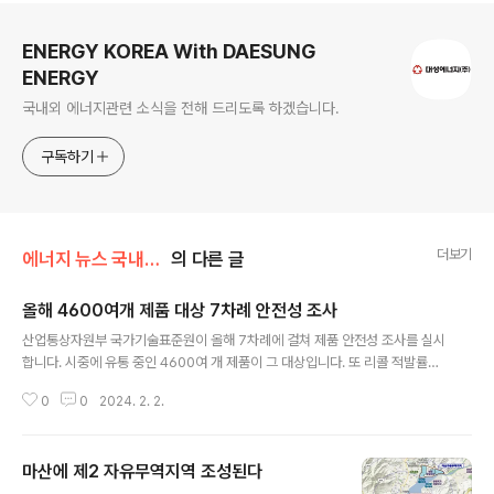
로그 정보
ENERGY KOREA With DAESUNG
ENERGY
국내외 에너지관련 소식을 전해 드리도록 하겠습니다.
구독하기
더보기
에너지 뉴스 국내&해외
의 다른 글
올해 4600여개 제품 대상 7차례 안전성 조사
글 내용
산업통상자원부 국가기술표준원이 올해 7차례에 걸쳐 제품 안전성 조사를 실시
합니다. 시중에 유통 중인 4600여 개 제품이 그 대상입니다. 또 리콜 적발률이
평균 이상이거나 사고‧화재 발생 등 위해 우려가 높은 59개 품목을 중점관리품
0
0
2024. 2. 2.
목으로 지정해 집중 조사합니다. 국표원은 이같은 내용의 ‘2024년 제품 안전성
조사 계획’을 공개했습니다. 이에 따르면 위 계획 이외에 온라인 유통 제품의 조
사 비중을 70% 이상 유지하고 노약자용 제품과 기업간(B2B) 제품 등 안전 취
마산에 제2 자유무역지역 조성된다
약 품목에 대해서도 조사합니다. 이외에 KC인증을 받지 않은 제품 등의 유통과
글 내용