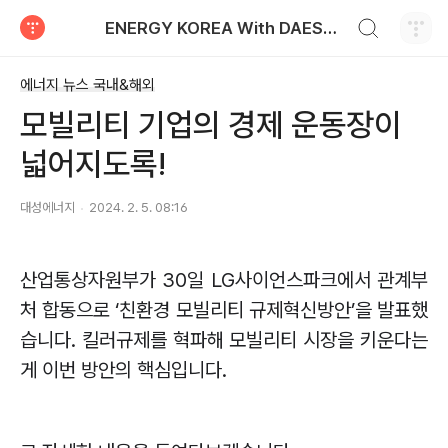
검색하기
ENERGY KOREA With DAESUNG ENERGY
티스토리
에너지 뉴스 국내&해외
모빌리티 기업의 경제 운동장이
넓어지도록!
대성에너지
2024. 2. 5. 08:16
산업통상자원부가
30
일
LG
사이언스파크에서 관계부
처 합동으로
‘
친환경 모빌리티 규제혁신방안
’
을 발표했
습니다
.
킬러규제를 혁파해 모빌리티 시장을 키운다는
게 이번 방안의 핵심입니다
.