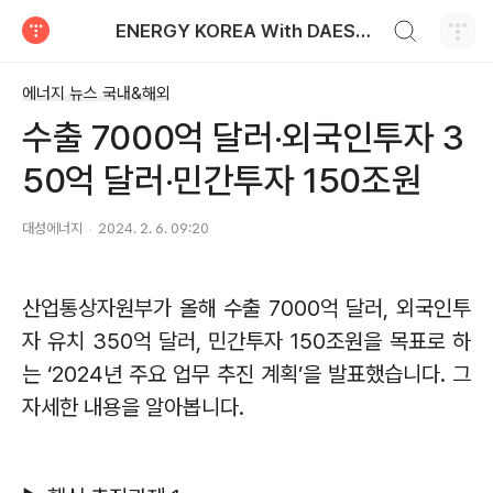
검색하기
ENERGY KOREA With DAESUNG ENERGY
티스토리
에너지 뉴스 국내&해외
수출 7000억 달러‧외국인투자 3
50억 달러‧민간투자 150조원
대성에너지
2024. 2. 6. 09:20
산업통상자원부가 올해 수출
7000
억 달러
,
외국인투
자 유치
350
억 달러
,
민간투자
150
조원을 목표로 하
는
‘2024
년 주요 업무 추진 계획
’
을 발표했습니다
.
그
자세한 내용을 알아봅니다
.