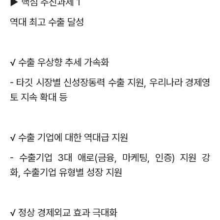
▶
핵심 추진과제
1
역대 최고 수출 달성
√
수출 우상향 추세 가속화
-
타깃 시장별 신성장동력 수출 지원
,
우리나라 경제영
토 지속 확대 등
√
수출 기업에 대한 역대급 지원
-
수출기업
3
대 애로
(
금융
,
마케팅
,
인증
)
지원 강
화
,
수출기업 유형별 성장 지원
√
정상 경제외교 효과 극대화