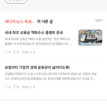
더보기
에너지 뉴스 국내&해외
의 다른 글
국내 최초 상용급 액화수소 플랜트 준공
글 내용
국내 최초로 상용급 액화수소를 생산하는 ‘창원 액화수소
플랜트’가 두산에너빌리티 창원공장에서 준공됐습니다. 여
기서는 하루 5톤, 연간 최대 1825톤의 액화수소를 생산해
0
0
2024. 2. 6.
인근 연구기관과 기업, 수소충전소 등에 공급합니다. 액화
수소는 기체수소를 영하 253도의 극저온상태로 냉각해 액
화한 수소로, 기체수소 대비 부피를 1/800까지 줄일 수 있
모빌리티 기업의 경제 운동장이 넓어지도록!
어 운송효율이 10배 이상 높습니다. 정부는 규제샌드박스
글 내용
실증 특례를 통해 액화수소 플랜트 구축과 기자재 부품 국
산업통상자원부가 30일 LG사이언스파크에서 관계부처 합동으로 ‘친환경 모빌
산화 등을 적극 지원해 왔습니다. 창원 액화수소 플랜트의
리티 규제혁신방안’을 발표했습니다. 킬러규제를 혁파해 모빌리티 시장을 키운
액화수소 운송‧저장설비 등에는 국내 기술이 활용됐고, 이
다는 게 이번 방안의 핵심입니다. 그 자세한 내용을 들여다보겠습니다. “기업투
플랜트와 연계해 국내기업이 개발한 액화 트레일러도 운영
0
0
2024. 2. 5.
자의 걸림돌을 제거하겠습니다” √ 기업투자 촉진을 위한 리스크 분담 - 미래차
됩니다. 원문출처: 산업통상자원부 경제뉴스
전환 투자의 지방투자 보조금 지원, 미래차 소부장 클러스터 육성 등 √ 새로운
비즈니스 창출 기반 조성 - 모빌리티 통합데이터 오픈 플랫폼 가동, 특수자동차
용 초소형전기차 허용 등 √ 인증‧평가 등 기업 부담 완화 - 친환경차 보조금 평