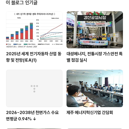
가 항목 개선, 수소가스 누출시험 개선 등 √ 친환경차 활용 촉진을 위한 제도 개
이 블로그 인기글
선 - 친환경차 구매목표제 확산, 기계장비 수소충전 허용 등 “안전한 생태계를
조성해 기업 부..
2025년 세계 전기자동차 산업 동
대성에너지, 전통시장 가스안전 특
향 및 전망(IEA)1)
별 점검 실시
2026~2038년 천연가스 수요
제주 에너지혁신기업 간담회
연평균 0.94% ↓