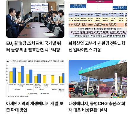
EU, 新철강 조치 관련 국가별 쿼
화학산업 고부가‧친환경 전환…혁
터 물량 최종 발표관련 백브리핑
신 얼라이언스 가동
아세안지역의 재생에너지 개발·보
대성에너지, 동명CNG 충전소‘화
급 확대 방안
재 대응 비상훈련’ 실시