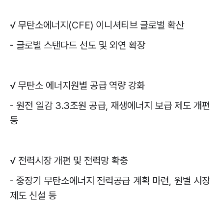
√
무탄소에너지
(CFE)
이니셔티브 글로벌 확산
-
글로벌 스탠다드 선도 및 외연 확장
√
무탄소 에너지원별 공급 역량 강화
-
원전 일감
3.3
조원 공급
,
재생에너지 보급 제도 개편
등
√
전력시장 개편 및 전력망 확충
-
중장기 무탄소에너지 전력공급 계획 마련
,
원별 시장
제도 신설 등