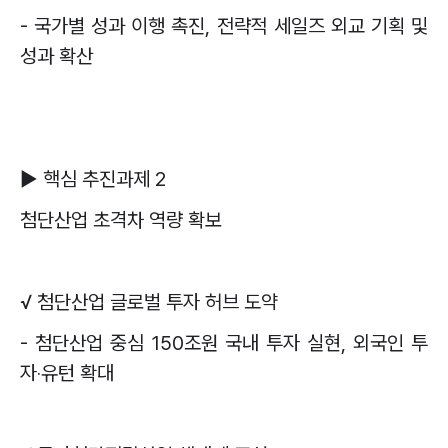
-
국가별 성과 이행 촉진
,
전략적 세일즈 외교 기획 및
성과 확산
▶
핵심 추진과제
2
첨단산업 초격차 역량 확보
√
첨단산업 글로벌 투자 허브 도약
-
첨단산업 중심
150
조원 국내 투자 실현
,
외국인 투
자
‧
유턴 확대