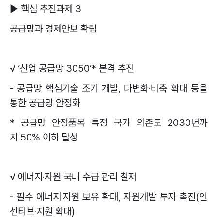
▶
핵심 추진과제
3
공급망과 경제안보 확립
√
‘
산업 공급망
3050’*
본격 추진
-
공급망 핵심기술 조기 개발
,
다변화
‧
비축 확대 등을
통한 공급망 안정화
*
공급망 안정품목 특정 국가 의존도
2030
년까
지
50%
이하 달성
√
에너지
‧
자원 국내 수급 관리 철저
-
필수 에너지
‧
자원 보유 확대
,
자원개발 투자 촉진
(
인
센티브
‧
지원 확대
)