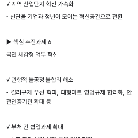
√
지역 산업단지 혁신 가속화
-
산단을 기업과 청년이 모이는 혁신공간으로 전환
▶
핵심 추진과제
6
국민 체감형 업무 혁신
√
관행적 불공정
‧
불합리 해소
-
킬러규제 우선 혁파
,
대형마트 영업규제 합리화
,
안
전인증기관 확대 등
√
부처 간 협업과제 확대