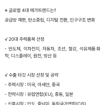
※
글로벌
4
대 메가트렌드는
?
공급망 재편
,
탄소중립
,
디지털 전환
,
인구구조 변화
√
20
대 주력품목 선정
-
반도체
,
이차전지
,
자동차
,
조선
,
철강
,
석유제품
‧
화
학
,
디스플레이
,
원전
,
방산 등
√
수출 타깃 시장 선정 및 공략
-
주력시장
:
미국
,
아세안
,
중국
-
전략시장
:
유럽연합
(EU),
중동
,
일본
-
신흥시장
:
인도
,
중남미
,
독립국가연합
(CIS)