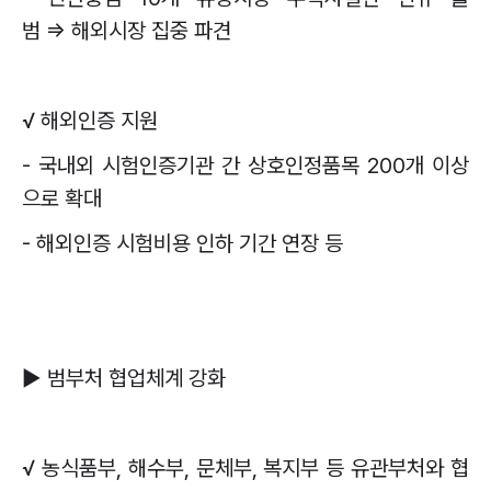
범
⇒
해외시장 집중 파견
√
해외인증 지원
-
국내외 시험인증기관 간 상호인정품목
200
개 이상
으로 확대
-
해외인증 시험비용 인하 기간 연장 등
▶
범부처 협업체계 강화
√
농식품부
,
해수부
,
문체부
,
복지부 등 유관부처와 협