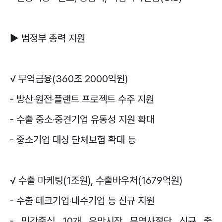
▶
범정부 총력 지원
√
무역금융
(360
조
2000
억원
)
-
방산
‧
원전
‧
플랜트 프로젝트 수주 지원
-
수출 중소
‧
중견기업 유동성 지원 확대
-
중소기업 대상 단체보험 확대 등
√
수출 마케팅
(1
조원
),
수출바우처
(1679
억원
)
-
수출 테크기업
‧
내수기업 등 신규 지원
-
민간중심
10
개 유망시장 무역사절단 신규 출