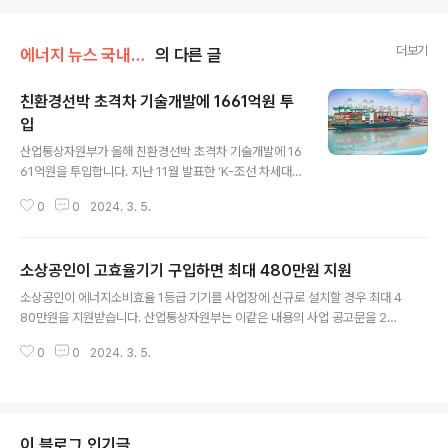
더보기
에너지 뉴스 국내&해외
의 다른 글
친환경선박 초격차 기술개발에 1661억원 투
입
글 내용
산업통상자원부가 올해 친환경선박 초격차 기술개발에 16
61억원을 투입합니다. 지난 11월 발표한 ‘K-조선 차세대
선도전략’ 이행을 위한 과제들을 반영한 것으로, 그 자세한
0
0
2024. 3. 5.
내용은 다음과 같습니다. ▶ 선도기술 확보 미래 친환경선
박 세계 선도기술 확보를 위해 55개 과제에 총 752억원을
지원합니다. 암모니아‧수소 등 무탄소연료를 사용하는 추
소상공인이 고효율기기 구입하면 최대 480만원 지원
진시스템 개발과 액화천연가스(LNG) 선박 기술 초격차 확
글 내용
보를 위한 부품 개발 등이 포함됩니다. ▶ 시험기반 구축 신
소상공인이 에너지소비효율 1등급 기기를 사업장에 신규로 설치할 경우 최대 4
기술 확산을 위한 시험기반 구축에 총 13개 과제 484억원
80만원을 지원받습니다. 산업통상자원부는 이같은 내용의 사업 공고문을 26
을 투입합니다. 암모니아 추진 기자재 실증 인프라 구축, 선
일 한전ON(online.kepco.co.kr)에 게시하고 3월 25일부터 신청접수를 받
박용 액화수소 부품 시험센터 설립 등이 포함돼 있습니다.
0
0
2024. 3. 5.
는다고 밝혔습니다. 지원 대상 제품은 ▲냉‧난방기 ▲냉장고 ▲세탁기 ▲건조
▶ 실증 프로젝트 추진 한국형 실증 프로젝트 지원을 위해
기 4개 제품으로 품목별 지원 한도는 냉‧난방기와 냉장고 각각 160만원, 세탁
20개 과제 296억..
기와 건조기 각각 80만원입니다. 지원을 희망하는 사업자는 공고문 상의 증빙
서류를 구비해 3월 25일부터 한전 소상공인 고효율기기 지원사업 홈페이지(3
월 25일 오픈 예정)를 통해 신청 가능하며, 상세 내용은 한전 본사 061-345-1
이 블로그 인기글