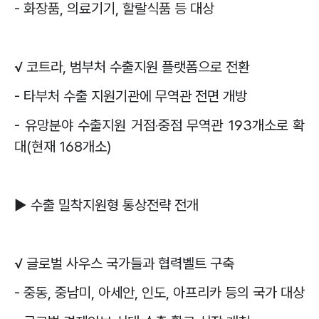
-
화장품
,
의료기기
,
할랄식품 등 대상
√
코트라
,
범부처 수출지원 플랫폼으로 전환
-
타부처 수출 지원기관에 무역관 전면 개방
-
유망분야 수출지원 거점
‧
중점 무역관
193
개소로 확
대
(
현재
168
개소
)
▶
수출 밀착지원형 통상전략 전개
√
글로벌 사우스 국가들과 협력벨트 구축
-
중동
,
중남미
,
아세안
,
인도
,
아프리카 등의 국가 대상