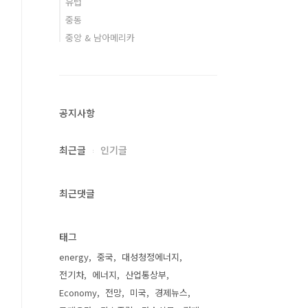
유럽
중동
중앙 & 남아메리카
공지사항
최근글
인기글
최근댓글
태그
energy
중국
대성청정에너지
전기차
에너지
산업통상부
Economy
전망
미국
경제뉴스