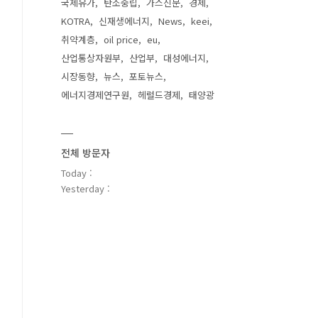
국제유가
탄소중립
가스신문
경제
KOTRA
신재생에너지
News
keei
취약계층
oil price
eu
산업통상자원부
산업부
대성에너지
시장동향
뉴스
포토뉴스
에너지경제연구원
헤럴드경제
태양광
전체 방문자
Today :
Yesterday :