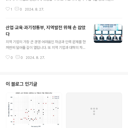
통상 리스크를 집중 관리합니다. 정부는 22일 한덕수 국무총리 주재로 열린 제
1
0
2024. 8. 27.
44회 국정현안관계장관회의에서 이같은 내용의 ‘통상정책 로드맵’을 관계부처
합동으로 발표했습니다. 그 내용을 알아봅니다. ▶ 우리 기업의 경제운동장 확
대 우리 FTA를 현재 전세계 GDP 85% 수준에서 90% 수준으로 확대합니
산업‧교육‧과기정통부, 지역발전 위해 손 잡았
다. 핵심광물자원이 풍부하고 성장 잠재력이 큰 아시아와 아프리카 등 주요 거
점국과 경제동반자협정(EPA)을 체결한 후 인근 미개척 국가로 통상 네트워크
다
글 내용
를 확대합니다. 또 이미 협상이 타결된 중동‧중남미 지역 FTA는 조속한 발효를
지역 기업의 가장 큰 경영 어려움인 자금과 인력 문제를 한
추진합니다. 우리 주..
꺼번에 덜어줄 길이 열립니다. 또 지역 기업과 대학의 차세
대 혁신 기술 공동 개발도 정부가 지원합니다. 산업통상자
0
0
2024. 8. 27.
원부와 교육부, 과학기술정보통신부는 22일 대전 소재 바
이오기업인 ㈜바이오오케스트라에서 이같은 내용의 ‘지역
발전 프로젝트 협업 방안’을 발표했습니다. 그 내용을 알아
봅니다. ▶ 지역기업 자금‧인력수급 여건 개선 √ (산업
부) 지역 유망기업 발굴 ⇒ 기술사업화 자금 지원(지역산업
이 블로그 인기글
활력펀드)√ (교육부) 맞춤형 교육과정 개설(지역대
학) ⇒ 해당 기업이 필요로 하는 인재 양성 두 부처는 선도
사업으로 이미 펀드 투자를 받은 기업을 대상으로 내년부
터 맞춤형 인재양성에 들어갑니다. ▶ 차세대 혁신기술 개
발 √ (지역기업+지역대학) 혁신기술 개발과제..