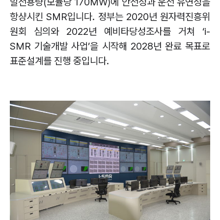
발전용량
(
모듈당
170MW)
에 안전성과 운전 유연성을
항샹시킨
SMR
입니다
.
정부는
2020
년 원자력진흥위
원회 심의와
2022
년 예비타당성조사를 거쳐
‘i-
SMR
기술개발 사업
’
을 시작해
2028
년 완료 목표로
표준설계를 진행 중입니다
.