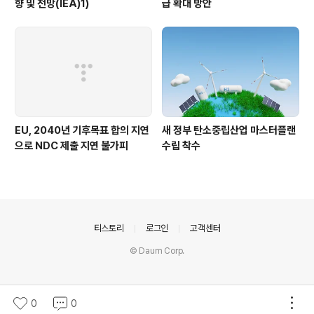
향 및 전망(IEA)1)
급 확대 방안
EU, 2040년 기후목표 합의 지연
새 정부 탄소중립산업 마스터플랜
으로 NDC 제출 지연 불가피
수립 착수
의안내
티스토리
로그인
고객센터
© Daum Corp.
0
0