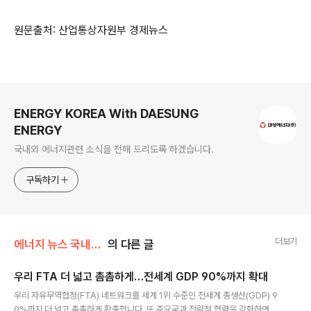
원문출처: 산업통상자원부 경제뉴스
로그 정보
ENERGY KOREA With DAESUNG
ENERGY
국내외 에너지관련 소식을 전해 드리도록 하겠습니다.
구독하기
더보기
에너지 뉴스 국내&해외
의 다른 글
우리 FTA 더 넓고 촘촘하게…전세계 GDP 90%까지 확대
글 내용
우리 자유무역협정(FTA) 네트워크를 세계 1위 수준인 전세계 총생산(GDP) 9
0%까지 더 넓고 촘촘하게 확충합니다. 또 주요국과 전략적 협력을 강화하면서