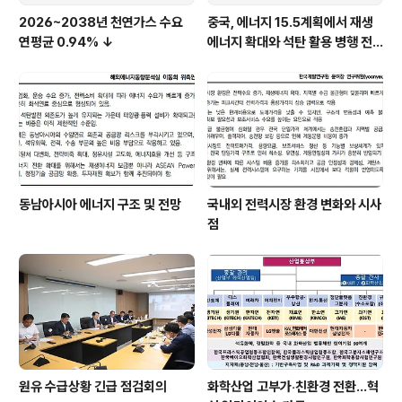
2026~2038년 천연가스 수요
중국, 에너지 15.5계획에서 재생
연평균 0.94% ↓
에너지 확대와 석탄 활용 병행 전
략 유지
동남아시아 에너지 구조 및 전망
국내외 전력시장 환경 변화와 시사
점
원유 수급상황 긴급 점검회의
화학산업 고부가‧친환경 전환…혁