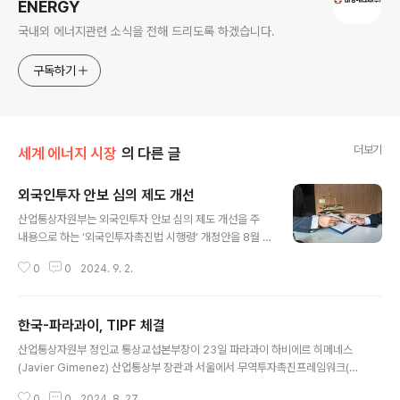
ENERGY
국내외 에너지관련 소식을 전해 드리도록 하겠습니다.
구독하기
더보기
세계 에너지 시장
의 다른 글
외국인투자 안보 심의 제도 개선
글 내용
산업통상자원부는 외국인투자 안보 심의 제도 개선을 주
내용으로 하는 ‘외국인투자촉진법 시행령’ 개정안을 8월 2
7일 시행한다고 밝혔습니다. 그 주요 내용은 아래와 같습
0
0
2024. 9. 2.
니다. 우선, 외국인이 자발적으로 신고하지 않은 경우에도
행정청이 국가안보 위해가 의심되는 외국인투자에 대해 직
권으로 심의할 수 있습니다. 다만, 투자자의 예측 가능성을
한국-파라과이, TIPF 체결
높이기 위해 자발적으로 심의를 거친 투자 건에 대해서는
글 내용
원칙적으로 다시 심의하지 않습니다. 또 국가첨단전략기
산업통상자원부 정인교 통상교섭본부장이 23일 파라과이 하비에르 히메네스
술 보유 기업에 대한 외국인투자도 안보 심의 대상에 추가
(Javier Gimenez) 산업통상부 장관과 서울에서 무역투자촉진프레임워크(TI
됩니다. 이에 따라 위법한 외국인투자로 인해 우리 첨단산
PF)를 체결했습니다. 파라과이는 브라질, 아르헨티나, 우루과이와 함께 세계 5
업 경쟁력이 저하되는 것을 방지할 수 있을 것으로 기대됩
0
0
2024. 8. 27.