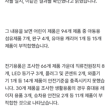
사를 실시
,
이같은 결과를 확인했다고 밝혔습니다
.
그 내용을 보면 어린이 제품은
94
개 제품 중 아동용
섬유제품
7
개
,
완구
4
개
,
유아용 캐리어
1
개 등
15
개
제품이 부적합했습니다
.
전기용품은 조사한
66
개 제품 가운데 직류전원장치
8
개
, LED
등기구
3
개
,
플러그 및 콘센트
2
개
,
와플기
기
1
개 등
14
개 제품이 안전기준을 충족시키지 못했습
니다
. 30
개 제품을 조사한 생활용품의 경우 휴대용 레
이저 용품
3
개
,
승차용 안전모
2
개 등
11
개 제품이 부
적합한 것으로 나타났습니다
.