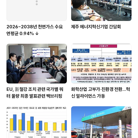
2026~2038년 천연가스 수요
제주 에너지혁신기업 간담회
연평균 0.94% ↓
EU, 新철강 조치 관련 국가별 쿼
화학산업 고부가‧친환경 전환…혁
터 물량 최종 발표관련 백브리핑
신 얼라이언스 가동