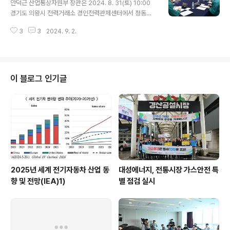
안덕근 산업통상자원부 장관은 2024. 8. 31(토) 10:00
태양광 운영 최소화 등을 단행합니다. 수요량을 늘리기 위해서는 수요자원 활
경기도 의왕시 전력거래소 경인전력관제센터에서 정동희
용, 태양광 연계 에너지저장..
전력거래소 이사장, 황주호 한국수력원자력 사장을 비롯한
3
3
2024. 9. 2.
전력관련 유관기관 관계자 등이 참석한 가운데 ‘9월에도
이상고온이 지속될 수 있어 전력수급 전망을 살피고 안정
적 전력수급 관리를 위한 대응방안을 논의’하기 위해 열린
「여름철 전력수급 상황 점검회의」를 주재하고, 인사말을 한
후 9월 전력수급 전망과 전력설비 관리계획 등을 점검한
이 블로그 인기글
후 전력관제센터 상황실을 둘러보고 현장 근무자들을 격려
하였다. 원문출처: 산업통상자원부 포토뉴스
2025년 세계 전기자동차 산업 동
대성에너지, 전통시장 가스안전 특
향 및 전망(IEA)1)
별 점검 실시