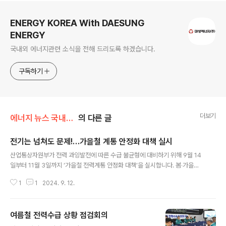
로그 정보
ENERGY KOREA With DAESUNG
ENERGY
국내외 에너지관련 소식을 전해 드리도록 하겠습니다.
구독하기
더보기
에너지 뉴스 국내&해외
의 다른 글
전기는 넘쳐도 문제!…가을철 계통 안정화 대책 실시
글 내용
산업통상자원부가 전력 과잉발전에 따른 수급 불균형에 대비하기 위해 9월 14
일부터 11월 3일까지 ‘가을철 전력계통 안정화 대책’을 실시합니다. 봄‧가을철
은 냉난방 수요가 크지 않아 많은 발전량이 필요치 않은 경부하기이므로, 태양
1
1
2024. 9. 12.
광이 밀집한 일부 지역에서는 발전량이 송전선로 수용량을 초과하는 국지적 계
통 불안정이 우려됩니다. 이에 따라 전력당국은 이러한 상황이 정전으로 이어지
지 않도록 지난해 봄부터 경부하기 전력계통 안정화 대책을 실시 중이며, 이번
여름철 전력수급 상황 점검회의
이 4번째입니다. 그 주요 내용을 알아봅니다. ▶ 선제적 안정화 조치발전량 감
글 내용
축을 위해 주요 발전기 정비 일정 조정, 석탄 단지 운영 최소화, 공공기관 자가용