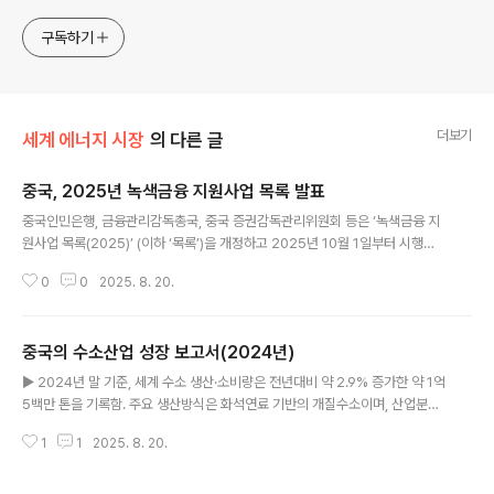
구독하기
더보기
세계 에너지 시장
의 다른 글
중국, 2025년 녹색금융 지원사업 목록 발표
글 내용
중국인민은행, 금융관리감독총국, 중국 증권감독관리위원회 등은 ‘녹색금융 지
원사업 목록(2025)’ (이하 ‘목록’)을 개정하고 2025년 10월 1일부터 시행한
다고 밝힘.‒ 이번 ‘목록’은 녹색무역과 녹색소비가 새롭게 추가되어 기존에 7개
0
0
2025. 8. 20.
분야(에너지절감 및 탄소배출량 감축 산업, 환경보호 산업, 자원 순환·이용 산업,
에너지 저탄소녹색 전환, 생태환경보호·복원·이용, 인프라 녹색 전환, 녹색 서비
스)에서 9개 분야로 확대됨. ‒ 새롭게 추가된 녹색무역은 고효율·에너지절약설
중국의 수소산업 성장 보고서(2024년)
비, 최첨단 교통설비, 최첨단 환경보호설비 및 원자재, 자원순환·이용설비, 신에
글 내용
너지 및 청정에너지 설비, 녹색농산품, 녹색인증제품 등을 포함함. ‒ 또한, 녹색
▶ 2024년 말 기준, 세계 수소 생산·소비량은 전년대비 약 2.9% 증가한 약 1억
소비는 신에너지차(New Energy Vehicle, NEV), 저탄소녹색 ..
5백만 톤을 기록함. 주요 생산방식은 화석연료 기반의 개질수소이며, 산업분야
에서 주로 원료로 사용되고 있음. ▶ 중국 정부는 2022년에 수소부문 국가 마
1
1
2025. 8. 20.
스터플랜인 ‘수소산업 발전 중장기 계획(2021~2025년)’을 수립해서 이를 바
탕으로 핵심 기술을 연구개발하고 관련 산업을 육성하고 있음. ▶ 2024년에 중
국의 수소 생산과 소비는 지속적으로 증가하였으며, 화석연료 개질수소 생산방