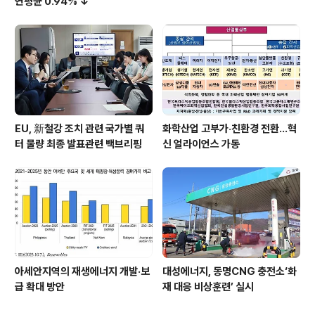
연평균 0.94% ↓
EU, 新철강 조치 관련 국가별 쿼
화학산업 고부가‧친환경 전환…혁
터 물량 최종 발표관련 백브리핑
신 얼라이언스 가동
아세안지역의 재생에너지 개발·보
대성에너지, 동명CNG 충전소‘화
급 확대 방안
재 대응 비상훈련’ 실시