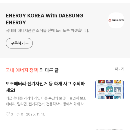
로그 정보
ENERGY KOREA With DAESUNG
ENERGY
국내외 에너지관련 소식을 전해 드리도록 하겠습니다.
구독하기
더보기
국내 에너지 정책
의 다른 글
보조배터리‧전기자전거 등 화재 사고 주의하
세요!
글 내용
최근 휴대용 기기와 개인 이동 수단의 보급이 늘면서 보조
배터리, 멀티탭, 전기자전거, 전동킥보드 등에서 화재 사고
가 발생할 수 있어 각별한 주의가 요구됩니다. 이에 산업통
0
0
2025. 11. 11.
상부 국가기술표준원과 한국소비자원, 소방청, 경남소방본
부, 한국전기안전공사는 화재 사고 예방 캠페인을 실시합
니다. 이들 기관은 ▲고온·다습한 환경에서 보조배터리 보