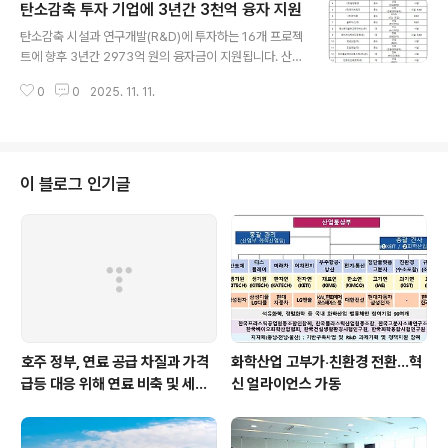
탄소감축 투자 기업에 3년간 3천억 융자 지원
관하거나 사용하지 않기 ▲멀티탭에 여러 제품을 동시에
글 내용
연결하는 문어발식 사용 자제하기 ▲현관문 근처에서 전기
탄소감축 시설과 연구개발(R&D)에 투자하는 16개 프로젝
자전거·전동킥보드를 충전하거나 보관하지 않기 등을 당부
트에 향후 3년간 2973억 원의 융자금이 지원됩니다. 산업
했습니다. 또 예방 홍보 포스터를 제작해 각 기관 온라인 채
통상부는 올 상반기 1차로 선정한 9개 프로젝트에 이어 이
널에서 홍보하고, 공동주택 관리사무소 등의 협조를 받아
0
0
2025. 11. 11.
번에 16개 프로젝트를 추가로 선정해 11월부터 전국 14개
전국에 배포할 계획입니다. 원문출처: 산업통상부
시중은행을 통해 대출을 시행할 예정이라고 밝혔습니다.
선정된 사업자는 연 1.3%의 금리로 최대 500억 원 내에서
자금을 지원받게 됩니다. 이들 사업자는 정유·조선 등 산업
부문과 수소·연료전지 등 에너지 부문을 중심으로 총 963
이 블로그 인기글
0억 원 규모의 투자를 계획하고 있습니다. 산업부는 지난
2022년부터 올해까지 총 95건의 프로젝트에 8000억여
원 규모의 융자를 지원하고 있습니다. 이와 연계된 민간의
탄소중립 신규 투자는 총 3조 4000억원에 이를 것으로 기
대됩니다. ..
호주 정부, 연료 공급 차질과 가격
화학산업 고부가‧친환경 전환…혁
급등 대응 위해 연료 비축 및 세제
신 얼라이언스 가동
지원 강화