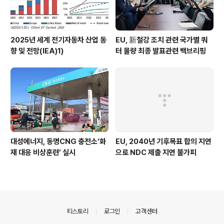
2025년 세계 전기자동차 산업 동
EU, 新철강 조치 관련 국가별 쿼
향 및 전망(IEA)1)
터 물량 최종 발표관련 백브리핑
대성에너지, 동명CNG 충전소‘화
EU, 2040년 기후목표 합의 지연
재 대응 비상훈련’ 실시
으로 NDC 제출 지연 불가피
의안내
티스토리
로그인
고객센터