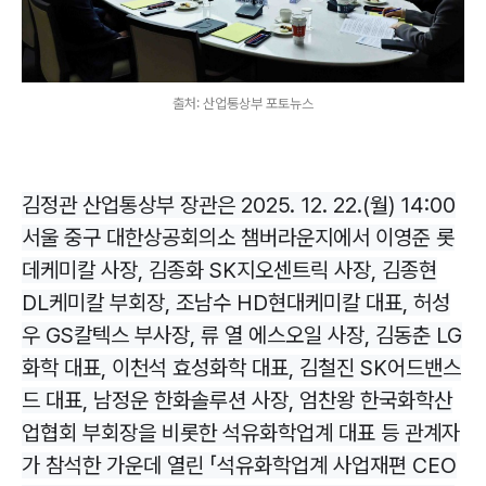
출처: 산업통상부 포토뉴스
김정관 산업통상부 장관은 2025. 12. 22.(월) 14:00
서울 중구 대한상공회의소 챔버라운지에서 이영준 롯
데케미칼 사장, 김종화 SK지오센트릭 사장, 김종현
DL케미칼 부회장, 조남수 HD현대케미칼 대표, 허성
우 GS칼텍스 부사장, 류 열 에스오일 사장, 김동춘 LG
화학 대표, 이천석 효성화학 대표, 김철진 SK어드밴스
드 대표, 남정운 한화솔루션 사장, 엄찬왕 한국화학산
업협회 부회장을 비롯한 석유화학업계 대표 등 관계자
가 참석한 가운데 열린 「석유화학업계 사업재편 CEO