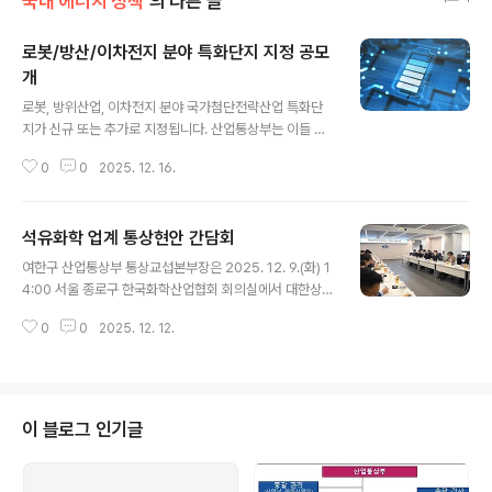
국내 에너지 정책
의 다른 글
로봇/방산/이차전지 분야 특화단지 지정 공모
개
글 내용
로봇, 방위산업, 이차전지 분야 국가첨단전략산업 특화단
지가 신규 또는 추가로 지정됩니다. 산업통상부는 이들 분
야 ‘국가첨단전략산업 특화단지’ 지정을 위한 공모 절차를
0
0
2025. 12. 16.
개시한다고 밝혔습니다. 이번 지정은 새로 추가된 로봇, 방
산 분야에서 초격차 경쟁력을 확보하고 이차전지 분야에서
공급망을 강화하기 위해 추진됩니다. 로봇과 방산 특화단
석유화학 업계 통상현안 간담회
지는 올해 국가첨단전략산업으로 신규 지정된 휴머노이드
글 내용
(로봇), 첨단항공엔진(방산) 분야 제조 생태계 조성을 위해,
여한구 산업통상부 통상교섭본부장은 2025. 12. 9.(화) 1
이차전지 특화단지는 기존 특화단지와 연계한 전주기 밸류
4:00 서울 종로구 한국화학산업협회 회의실에서 대한상공
체인 완성을 위해 각각 지정됩니다. 지난 2023년 지정된
회의소, 한국무역협회, KOTRA, 한국화학산업협회를 비
이차전지 특화단지는 청주(셀), 울산(셀), 포항(양극재), 새
0
0
2025. 12. 12.
롯한 석유화학 관련 유관기관 및 기업 관계자 등이 참석한
만금(전구체/리사이클링)입니다. 특화단지 지정을 희망하
가운데 열린 「석유화학 업계 통상현안 간담회」를 주재하고,
는 광역 시·도지사와 관련 기업 등..
인사말을 한 후 수입규제 및 비관세장벽 등 통상현안을 점
검하고 대응방안을 논의하였다. 원문출처: 산업통상부 포
토뉴스
이 블로그 인기글