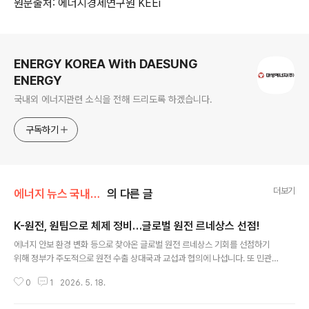
원문출처: 에너지경제연구원 KEEi
로그 정보
ENERGY KOREA With DAESUNG
ENERGY
국내외 에너지관련 소식을 전해 드리도록 하겠습니다.
구독하기
더보기
에너지 뉴스 국내&해외
의 다른 글
K-원전, 원팀으로 체제 정비…글로벌 원전 르네상스 선점!
글 내용
에너지 안보 환경 변화 등으로 찾아온 글로벌 원전 르네상스 기회를 선점하기
위해 정부가 주도적으로 원전 수출 상대국과 교섭과 협의에 나섭니다. 또 민관
합동으로 원전수출기획위원회를 신설하고, 원전 수출 국가도 한전과 한수원이
0
1
2026. 5. 18.
통합 관리합니다. 산업통상부는 14일 김정관 장관 주재로 2026년 제1차 원전
수출전략협의회를 개최해 이같은 내용의 ‘원전 수출 체계 효율화 방안’을 발표