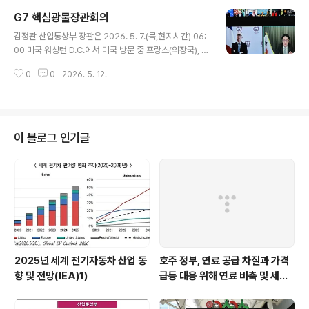
했습니다. 그 자세한 내용을 알아봅니다. 정부가 주도적으로 원전 수출 상대국
G7 핵심광물장관회의
과 교섭‧협의를 진행한다는 방침 하에 ‘즉시 조치 방안’과 ‘연내 추진 방안’으로
글 내용
나눠 추진합니다. ▶ 즉시 조치 방안 √ 민관 합동 ‘원전 수출기획위원회’ 신설-
김정관 산업통상부 장관은 2026. 5. 7.(목,현지시간) 06:
원전 수출 기획 및 조정, 경제성‧리스크 등에 대한 외부 검토 및 자문 √ 원전 수
00 미국 워싱턴 D.C.에서 미국 방문 중 프랑스(의장국), 미
출 국가 통..
국, 캐나다, 이탈리아, 독일, 일본, 영국 등 G7 핵심광물장
0
0
2026. 5. 12.
관회의를 화상으로 참석하여, 글로벌 핵심광물 공급망 협
력 강화 방안 등을 논의하였다. 원문출처: 산업통상부 포토
뉴스
이 블로그 인기글
2025년 세계 전기자동차 산업 동
호주 정부, 연료 공급 차질과 가격
향 및 전망(IEA)1)
급등 대응 위해 연료 비축 및 세제
지원 강화