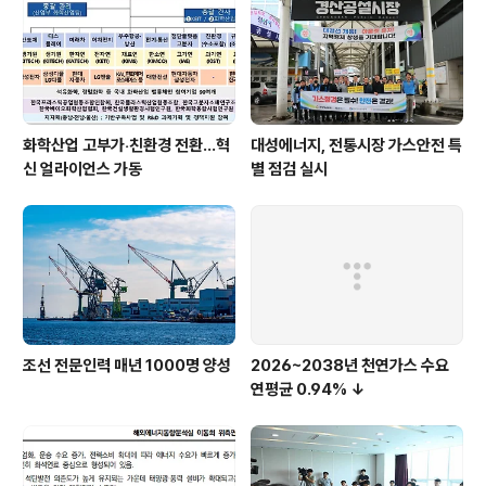
화학산업 고부가‧친환경 전환…혁
대성에너지, 전통시장 가스안전 특
신 얼라이언스 가동
별 점검 실시
조선 전문인력 매년 1000명 양성
2026~2038년 천연가스 수요
연평균 0.94% ↓