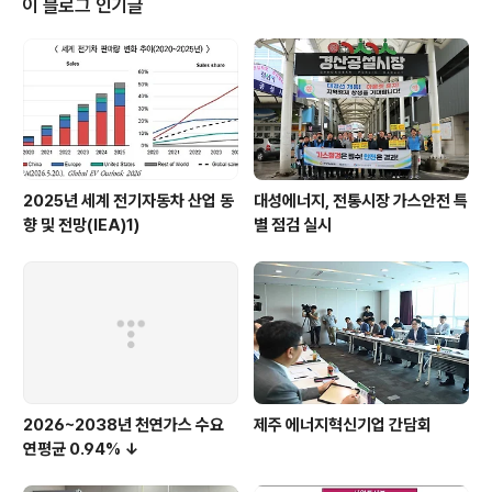
이 블로그 인기글
0, 순환경제 정책 등에 많은 관심을 보였다 . 최태원 회장 , ‘
규제적 접근 ’ 보다 ‘ 인센티브 시스템 ’. 기업 ․ 국가 전체 탄
소감축 성과 높여야 이날 한국환경연구원 이창훈 원장은
기조강연을 통해 “ 국제에너지기구 (IEA) 는 전세..
2025년 세계 전기자동차 산업 동
대성에너지, 전통시장 가스안전 특
향 및 전망(IEA)1)
별 점검 실시
2026~2038년 천연가스 수요
제주 에너지혁신기업 간담회
연평균 0.94% ↓