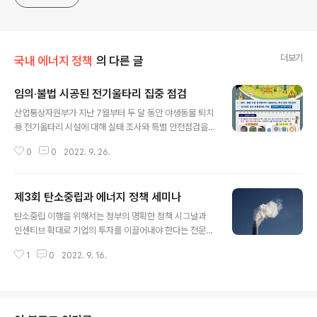
더보기
국내 에너지 정책
의 다른 글
임의‧불법 시공된 전기울타리 집중 점검
글 내용
산업통상자원부가 지난 7월부터 두 달 동안 야생동물 퇴치
용 전기울타리 시설에 대해 실태 조사와 특별 안전점검을
실시했습니다. 대상은 위험지역에 설치되거나 불법 시공이
0
0
2022. 9. 26.
의심 또는 신고된 165개소입니다. 이번 점검은 임의‧불법
시공된 전기울타리에서 감전으로 인한 인명 피해 사고가
매년 발생하고 있고, 올해 들어서만 4명의 사망자가 발생
제3회 탄소중립과 에너지 정책 세미나
한 데 따른 것입니다. 점검 결과 전기울타리용 전원장치 미
글 내용
설치, 전용 누전차단기 미설치 등의 사례(8개소)가 확인돼
탄소중립 이행을 위해서는 정부의 명확한 정책 시그널과
긴급 조치했고, 감전 사고에 대한 경각심을 높일 수 있도록
인센티브 확대로 기업의 투자를 이끌어내야 한다는 전문가
안전교육과 함께 엄중 경고했습니다. 또 안전관리 소홀 부
들의 주장이 제기됐다 . 대한상공회의소 ( 회장 최태원 ) 는
적합 시설(12개소)에 대해서는 개수방법, 미개수 시 과태
1
0
2022. 9. 16.
14 일 상의회관 국제회의장에서 ‘ 제 3 회 탄소중립과 에너
로 처분 등의 사항을 안내했습니다. 산업부는 전기울타리
지 정책 세미나 ’ 를 개최했다고 밝혔다 . 이날 세미나에는
의 임의‧불법 시공을 근절하기 위해 ..
최태원 대한상의 회장을 비롯해 정부 관계자 , 기업 , 학계 ,
시민단체 등 각계 주요인사 200 여명이 참석해 산업부문
의 주요 이슈가 되고 있는 온실가스 배출권거래제 , RE10