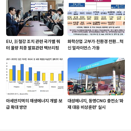
EU, 新철강 조치 관련 국가별 쿼
화학산업 고부가‧친환경 전환…혁
터 물량 최종 발표관련 백브리핑
신 얼라이언스 가동
아세안지역의 재생에너지 개발·보
대성에너지, 동명CNG 충전소‘화
급 확대 방안
재 대응 비상훈련’ 실시