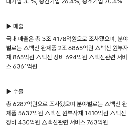
대기업
3.1%,
중견기업
26.4%,
중소기업
70.4%
▶
매출
국내 매출은 총
3
조
4178
억원으로 조사됐으며
,
분야
별로는
△
백신 완제품
2
조
6865
억원
△
백신 원부자
재
865
억원
△
백신 장비
694
억원
△
백신관련 서비
스
6361
억원
▶
수출
총
6287
억원으로 조사됐으며 분야별로는
△
백신 완
제품
5637
억원
△
백신 원부자재
1410
억원
△
백신
장비
430
억원
△
백신관련 서비스
763
억원