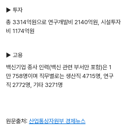
▶
투자
총
3314
억원으로 연구개발비
2140
억원
,
시설투자
비
1174
억원
▶
고용
백신기업 종사 인력
(
백신 관련 부서만 포함
)
은
1
만
758
명이며 직무별로는 생산직
4715
명
,
연구
직
2772
명
,
기타
3271
명
원문출처:
산업통상자원부 경제뉴스