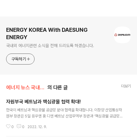
로그 정보
ENERGY KOREA With DAESUNG
ENERGY
국내외 에너지관련 소식을 전해 드리도록 하겠습니다.
구독하기
더보기
에너지 뉴스 국내&해외
의 다른 글
자원부국 베트남과 핵심광물 협력 확대!
글 내용
한국이 베트남과 핵심광물 공급망 분야 협력을 확대합니다. 이창양 산업통상자
원부 장관은 5일 응우옌 홍 디엔 베트남 산업무역부 장관과 ‘핵심광물 공급망
협력 양해각서(MOU)’를 비롯, 총 3건의 협정 및 MOU에 서명했습니다. ▶ 핵
0
0
2022. 12. 9.
심광물 공급망 협력 MOU 한국의 산업부와 베트남 산업무역부는 이번 MOU
서명을 통해 핵심광물의 탐사와 개발 관련 기술, 투자 촉진, 안정적 수급, 공동