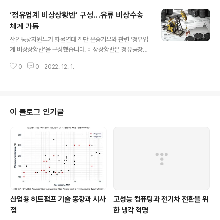
글로벌 핵심광물 공급망 확보 등을 위한 협력을 강화키로 했습니다. 베트남은
‘정유업계 비상상황반’ 구성…유류 비상수송
희토류(매장량 세계 2위), 텅스텐(매장량 세계 3위) 등 풍부한 광물자원을 보유
한 자원부국입니다. 우리나라는 핵심광물의 채굴과 정련 및 제련에서 우수한 기
체계 가동
글 내용
술력을 보유, 이 분야에서 양국 간 협력 잠재력이 크다고 볼 수 있습니다. 이번
산업통상자원부가 화물연대 집단 운송거부와 관련 ‘정유업
양해각서 체결..
계 비상상황반’을 구성했습니다. 비상상황반은 정유공장과
저유소 등 주요 거점별 유류 입‧출하 상황을 면밀히 모니터
0
0
2022. 12. 1.
링하고 수송에 차질이 있거나 우려되는 경우 정유사 간 협
조, 화물연대 미가입 차량 활용 등을 통해 비상수송체계를
가동합니다. 11월 29일 현재 전국 주유소의 재고는 휘발유
기준 8일, 경유는 약 10일 분입니다. 특히 수도권을 중심으
로 일부 주유소는 수송 지연이 빚어지면서 휘발유와 경유
이 블로그 인기글
가 품절되는 경우도 발생하고 있습니다. 이들 주유소에 대
해서는 12시간 내 유류를 공급하기 위해 가능한 수단을 총
동원하고 있습니다. 품절 주유소 현황 정보는 30일부터 매
일 오후 4시경 오피넷(www.opinet.co.kr)을 통해 안내
합니다. 오피넷 상의 ..
산업용 히트펌프 기술 동향과 시사
고성능 컴퓨팅과 전기차 전환을 위
점
한 냉각 혁명