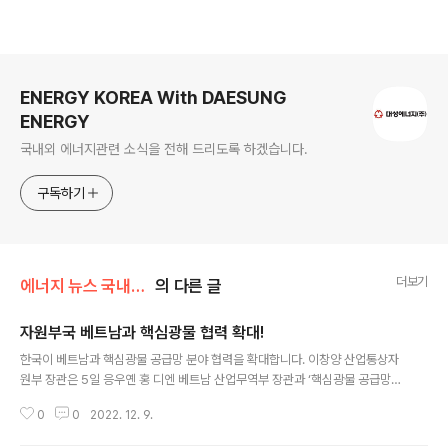
로그 정보
ENERGY KOREA With DAESUNG
ENERGY
국내외 에너지관련 소식을 전해 드리도록 하겠습니다.
구독하기
더보기
에너지 뉴스 국내&해외
의 다른 글
자원부국 베트남과 핵심광물 협력 확대!
글 내용
한국이 베트남과 핵심광물 공급망 분야 협력을 확대합니다. 이창양 산업통상자
원부 장관은 5일 응우옌 홍 디엔 베트남 산업무역부 장관과 ‘핵심광물 공급망
협력 양해각서(MOU)’를 비롯, 총 3건의 협정 및 MOU에 서명했습니다. ▶ 핵
0
0
2022. 12. 9.
심광물 공급망 협력 MOU 한국의 산업부와 베트남 산업무역부는 이번 MOU
서명을 통해 핵심광물의 탐사와 개발 관련 기술, 투자 촉진, 안정적 수급, 공동