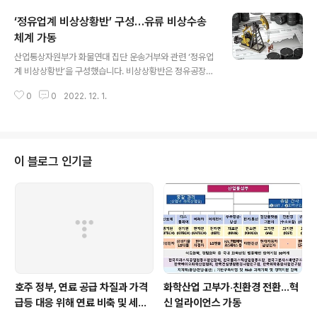
글로벌 핵심광물 공급망 확보 등을 위한 협력을 강화키로 했습니다. 베트남은
‘정유업계 비상상황반’ 구성…유류 비상수송
희토류(매장량 세계 2위), 텅스텐(매장량 세계 3위) 등 풍부한 광물자원을 보유
한 자원부국입니다. 우리나라는 핵심광물의 채굴과 정련 및 제련에서 우수한 기
체계 가동
글 내용
술력을 보유, 이 분야에서 양국 간 협력 잠재력이 크다고 볼 수 있습니다. 이번
산업통상자원부가 화물연대 집단 운송거부와 관련 ‘정유업
양해각서 체결..
계 비상상황반’을 구성했습니다. 비상상황반은 정유공장과
저유소 등 주요 거점별 유류 입‧출하 상황을 면밀히 모니터
0
0
2022. 12. 1.
링하고 수송에 차질이 있거나 우려되는 경우 정유사 간 협
조, 화물연대 미가입 차량 활용 등을 통해 비상수송체계를
가동합니다. 11월 29일 현재 전국 주유소의 재고는 휘발유
기준 8일, 경유는 약 10일 분입니다. 특히 수도권을 중심으
로 일부 주유소는 수송 지연이 빚어지면서 휘발유와 경유
이 블로그 인기글
가 품절되는 경우도 발생하고 있습니다. 이들 주유소에 대
해서는 12시간 내 유류를 공급하기 위해 가능한 수단을 총
동원하고 있습니다. 품절 주유소 현황 정보는 30일부터 매
일 오후 4시경 오피넷(www.opinet.co.kr)을 통해 안내
합니다. 오피넷 상의 ..
호주 정부, 연료 공급 차질과 가격
화학산업 고부가‧친환경 전환…혁
급등 대응 위해 연료 비축 및 세제
신 얼라이언스 가동