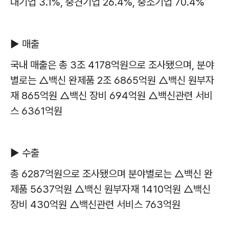
대기업
3.1%,
중견기업
26.4%,
중소기업
70.4%
▶
매출
국내 매출은 총
3
조
4178
억원으로 조사됐으며
,
분야
별로는
△
백신 완제품
2
조
6865
억원
△
백신 원부자
재
865
억원
△
백신 장비
694
억원
△
백신관련 서비
스
6361
억원
▶
수출
총
6287
억원으로 조사됐으며 분야별로는
△
백신 완
제품
5637
억원
△
백신 원부자재
1410
억원
△
백신
장비
430
억원
△
백신관련 서비스
763
억원