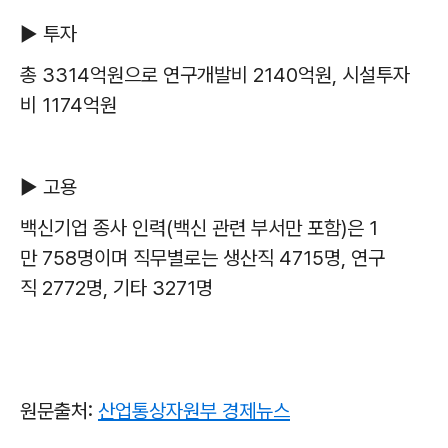
▶
투자
총
3314
억원으로 연구개발비
2140
억원
,
시설투자
비
1174
억원
▶
고용
백신기업 종사 인력
(
백신 관련 부서만 포함
)
은
1
만
758
명이며 직무별로는 생산직
4715
명
,
연구
직
2772
명
,
기타
3271
명
원문출처:
산업통상자원부 경제뉴스