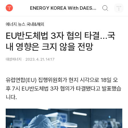
검색하기
ENERGY KOREA With DAESUNG ENERGY
티스토리
에너지 뉴스 국내&해외
EU반도체법 3자 협의 타결…국
내 영향은 크지 않을 전망
대성에너지
2023. 4. 21. 14:17
유럽연합
(EU)
집행위원회가 현지 시각으로
18
일 오
후
7
시
EU
반도체법
3
자 협의가 타결됐다고 발표했습
니다
.