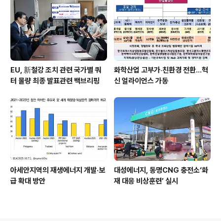
EU, 新철강 조치 관련 국가별 쿼
화학산업 고부가‧친환경 전환…혁
터 물량 최종 발표관련 백브리핑
신 얼라이언스 가동
아세안지역의 재생에너지 개발·보
대성에너지, 동명CNG 충전소‘화
급 확대 방안
재 대응 비상훈련’ 실시