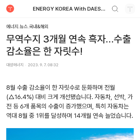
검색하기
ENERGY KOREA With DAESUNG ENERGY
티스토리
에너지 뉴스 국내&해외
무역수지 3개월 연속 흑자…수출
감소율은 한 자릿수!
대성에너지
2023. 9. 7. 08:32
8
월 수출 감소율이 한 자릿수로 둔화하며 전월
(
△
16.4%)
대비 크게 개선됐습니다
.
자동차
,
선박
,
가
전 등
6
개 품목의 수출이 증가했으며
,
특히 자동차는
역대
8
월 중
1
위를 달성하며
14
개월 연속 늘었습니다
.