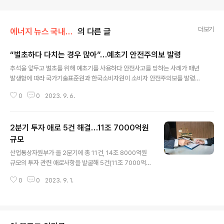
더보기
에너지 뉴스 국내&해외
의 다른 글
“벌초하다 다치는 경우 많아”…예초기 안전주의보 발령
글 내용
추석을 앞두고 벌초를 위해 예초기를 사용하다 안전사고를 당하는 사례가 매년
발생함에 따라 국가기술표준원과 한국소비자원이 소비자 안전주의보를 발령했
습니다. 최근 3년간 한국소비자원 소비자위해감시시스템에 접수된 예초기 관련
0
0
2023. 9. 6.
안전사고는 총 219건이었으며, 지난해에는 전년 대비 82.5% 증가한 77건에
달했습니다. 예초기 안전사고는 성묘 전 벌초 작업이 집중되는 9월에 가장 많았
고, 성별로는 대부분 남성에게 발생했습니다. 위해 부위별로는 발과 다리에 상
2분기 투자 애로 5건 해결…11조 7000억원
해를 입은 경우가 64.2%였고, 증상은 피부가 베이거나 찢어지는 ‘열상‧절상’이
89.0%로 대부분이었습니다. 국표원과 소비자원은 예초기 사용 시 반드시 안면
규모
글 내용
보호구, 무릎보호대, 작업화를 착용하고, 주변 이물질이 튀어오르는 것을 방지
산업통상자원부가 올 2분기에 총 11건, 14조 8000억원
하기 위해 보호덮개를 장착..
규모의 투자 관련 애로사항을 발굴해 5건(11조 7000억원
규모)을 해결하고 1건(8000억원 규모)은 해결 방안을 확
0
0
2023. 9. 1.
정했다고 밝혔습니다. 발굴한 애로사항을 분야별로 보면
▲전력 4건 ▲운송‧물류 3건 ▲이차전지 2건 ▲석유화학
1건 ▲반도체 1건입니다. 정부는 대통령 주재 ‘민관합동 경
제규제혁신전략회의’와 국무조정실장 주재 ‘킬러규제 혁신
전담반’ 등을 통해 불합리한 핵심 규제를 개선하기 위해 노