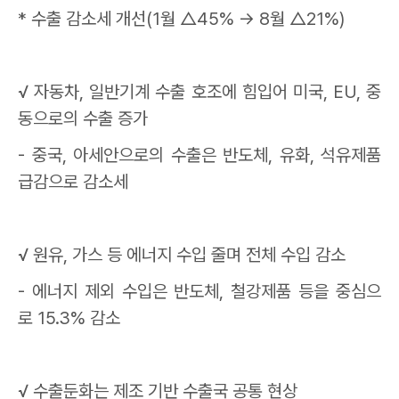
*
수출 감소세 개선
(1
월
△
45%
→
8
월
△
21%)
√
자동차
,
일반기계 수출 호조에 힘입어 미국
, EU,
중
동으로의 수출 증가
-
중국
,
아세안으로의 수출은 반도체
,
유화
,
석유제품
급감으로 감소세
√
원유
,
가스 등 에너지 수입 줄며 전체 수입 감소
-
에너지 제외 수입은 반도체
,
철강제품 등을 중심으
로
15.3%
감소
√
수출둔화는 제조 기반 수출국 공통 현상