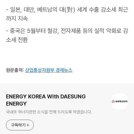
-
일본
,
대만
,
베트남의 대
(
對
)
세계 수출 감소세 최근
까지 지속
-
중국은
5
월부터 철강
,
전자제품 등의 실적 악화로 감
소세 전환
원문출처:
산업통상자원부 경제뉴스
로그 정보
ENERGY KOREA With DAESUNG
ENERGY
국내외 에너지관련 소식을 전해 드리도록 하겠습니다.
구독하기