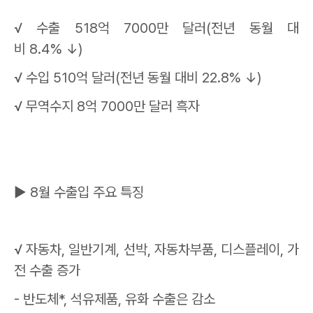
√
수출
518
억
7000
만 달러
(
전년 동월 대
비
8.4%
↓
)
√
수입
510
억 달러
(
전년 동월 대비
22.8%
↓
)
√
무역수지
8
억
7000
만 달러 흑자
▶
8
월 수출입 주요 특징
√
자동차
,
일반기계
,
선박
,
자동차부품
,
디스플레이
,
가
전 수출 증가
-
반도체
*,
석유제품
,
유화 수출은 감소