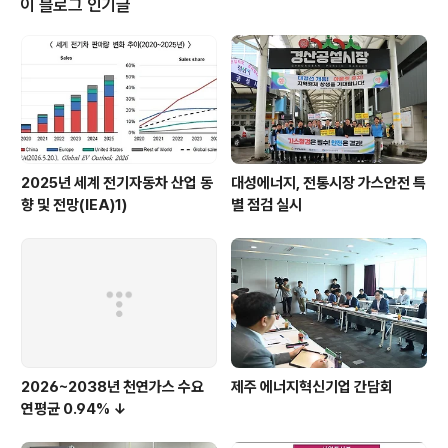
이 블로그 인기글
력하고 있습니다. 산업부 또한 대한상의에 구축한 ‘규제‧투
자애로접수센터’를 비롯, 20여개 업종별 협회‧단체를 통해
투자 프로젝트 애로 해소를 지원해 오고 있습니다. 원문출
처: 산업통상자원부 경제뉴스
2025년 세계 전기자동차 산업 동
대성에너지, 전통시장 가스안전 특
향 및 전망(IEA)1)
별 점검 실시
2026~2038년 천연가스 수요
제주 에너지혁신기업 간담회
연평균 0.94% ↓