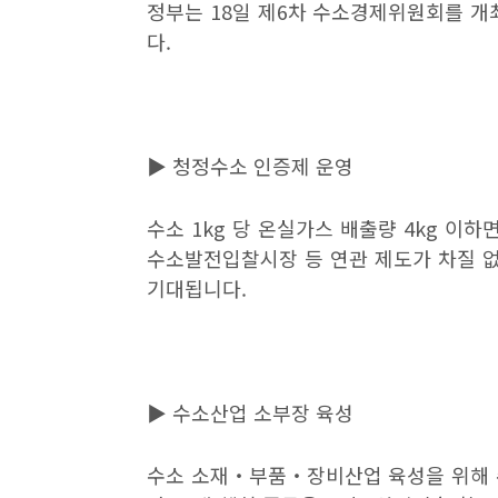
정부는
18
일 제
6
차 수소경제위원회를 개
다
.
▶
청정수소 인증제 운영
수소
1kg
당 온실가스 배출량
4kg
이하면
수소발전입찰시장 등 연관 제도가 차질 
기대됩니다
.
▶
수소산업 소부장 육성
수소 소재
‧
부품
‧
장비산업 육성을 위해