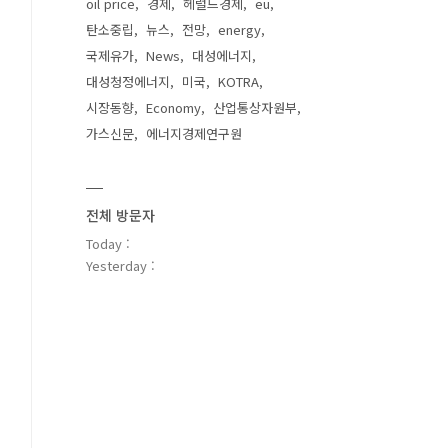
oil price
경제
헤럴드경제
eu
탄소중립
뉴스
전망
energy
국제유가
News
대성에너지
대성청정에너지
미국
KOTRA
시장동향
Economy
산업통상자원부
가스신문
에너지경제연구원
전체 방문자
Today :
Yesterday :