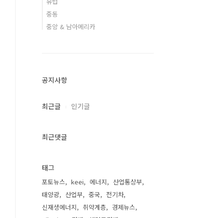
유럽
중동
중앙 & 남아메리카
공지사항
최근글
인기글
최근댓글
태그
포토뉴스
keei
에너지
산업통상부
태양광
산업부
중국
전기차
신재생에너지
취약계층
경제뉴스