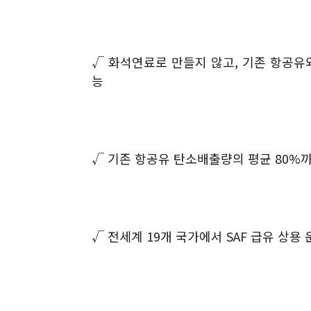
√
화석연료로 만들지 않고
,
기존 항공유
능
√
기존 항공유 탄소배출량의 평균
80%
까
√
전세계
19
개 국가에서
SAF
급유 상용 