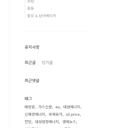
유럽
중동
중앙 & 남아메리카
공지사항
최근글
인기글
최근댓글
태그
태양광
가스신문
eu
대성에너지
신재생에너지
국제유가
oil price
전망
대성청정에너지
경제뉴스