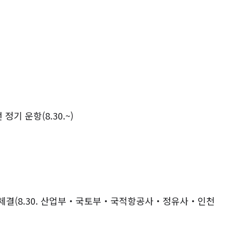
 정기 운항
(8.30.~)
체결
(8.30.
산업부
‧
국토부
‧
국적항공사
‧
정유사
‧
인천