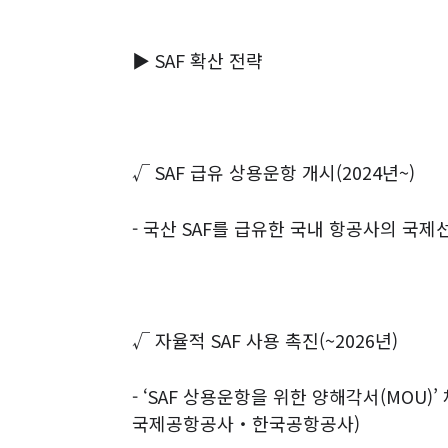
▶
SAF
확산 전략
√
SAF
급유 상용운항 개시
(2024
년
~)
-
국산
SAF
를 급유한 국내 항공사의 국제선
√
자율적
SAF
사용 촉진
(~2026
년
)
- ‘SAF
상용운항을 위한 양해각서
(MOU)’
국제공항공사
‧
한국공항공사
)