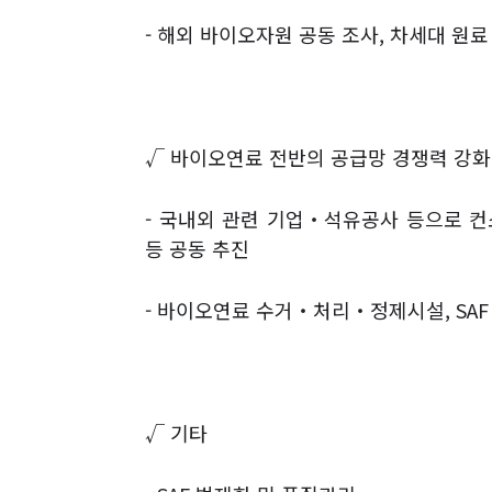
-
해외 바이오자원 공동 조사
,
차세대 원료
√
바이오연료 전반의 공급망 경쟁력 강화
-
국내외 관련 기업
‧
석유공사 등으로 컨
등 공동 추진
-
바이오연료 수거
‧
처리
‧
정제시설
, SAF
√
기타