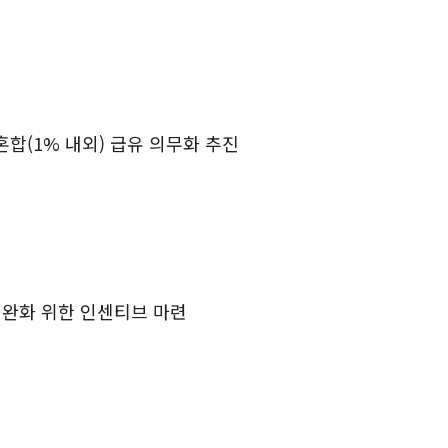
혼합
(1%
내외
)
급유 의무화 추진
 완화 위한 인센티브 마련