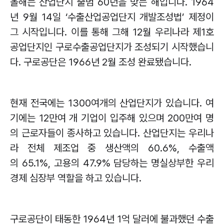
올해는 산업단지 출범
60
년을 맞는 해입니다
. 1964
년
9
월
14
일
‘
수출산업공업단지 개발조성법
’
제정이
그 시작입니다
.
이를 통해 그해
12
월 우리나라 제
1
호
공업단지인 구로수출공업단지가 조성되기 시작했습니
다
.
구로공단은
1966
년
2
월 조성 완료됐습니다
.
현재 전국에는
1300
여개의 산업단지가 있습니다
.
여
기에는
12
만여 개 기업이 입주해 있으며
200
만여 명
의 근로자들이 종사하고 있습니다
.
산업단지는 우리나
라 전체 제조업 중 생산액의
60.6%,
수출액
의
65.1%,
고용의
47.9%
담당하는 명실상부한 우리
경제 심장부 역할을 하고 있습니다
.
구로공단이 태동한
1964
년
1
억 달러에 불과했던 수출