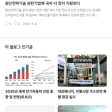
첨단전략기술 유턴기업에 국비 더 많이 지원한다
생산한 친환경 연료 √ 화석연료로 만들지 않고, 기존 항공유와 화학적으로 유사
글 내용
하며, 항공기의 구조변경없이 사용 가능 √ 기존 항공유 탄소배출량의 평균 8
첨단전략기술 분야 유턴기업에 대한 국비 지원 한도가 상향 조정됩니다. 산업통
0%까지 저감 가능 √ 전세계 19개 국가에서 SAF 급유 상용 운항 시행 중(일부
상자원부는 8월 30일부터 ‘해외진출기업의 국내복귀 지원에 관한 고시’와 ‘지
국가에서는 ..
방자치단체의 국내복귀기업 유치에 대한 국가의 재정자금 지원기준’ 개정안을
4
3
2024. 9. 4.
시행한다고 밝혔습니다. 이에 따라 달라지는 점을 살펴보면 다음과 같습니
다. 우선, 국가전략‧첨단전략기술 분야 유턴기업에 대한 국비 지원 한도가 수도
권의 경우 150억원에서 200억원으로, 비수도권은 300억원에서 400억원으
로 상향 조정됩니다. 또 해외사업장 구조조정 면제 대상에 경제안보품목 생산
기업과 협력형 복귀기업(국내 수요기업과 연계해 복귀하는 기업)이 추가됩니
이 블로그 인기글
다. 아울러 해외사업장 구조조정 요건 면제 후 보조금을 지원받은 첨단업종 유
턴기업의 신규 해외투자 제한 규정도 폐지됩..
2025년 세계 전기자동차 산업 동
대성에너지, 전통시장 가스안전 특
향 및 전망(IEA)1)
별 점검 실시