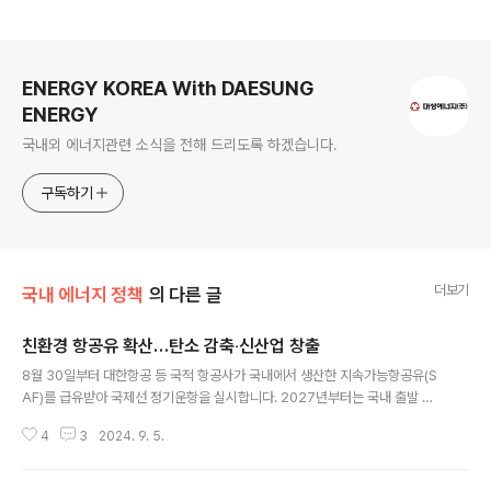
로그 정보
ENERGY KOREA With DAESUNG
ENERGY
국내외 에너지관련 소식을 전해 드리도록 하겠습니다.
구독하기
더보기
국내 에너지 정책
의 다른 글
친환경 항공유 확산…탄소 감축‧신산업 창출
글 내용
8월 30일부터 대한항공 등 국적 항공사가 국내에서 생산한 지속가능항공유(S
AF)를 급유받아 국제선 정기운항을 실시합니다. 2027년부터는 국내 출발 국
제선의 모든 항공편에 SAF 혼합(1% 내외) 급유를 의무화하는 방안이 추진됩니
4
3
2024. 9. 5.
다. 산업통상자원부와 국토교통부는 이같은 내용의 ‘지속가능항공유(SAF) 확
산 전략’을 마련해 발표했습니다. 그 자세한 내용을 알아봅니다. ▶ 지속가능항
공유(SAF)란? √ 동‧식물 유래 바이오매스나 대기중 포집된 탄소 등을 기반으로