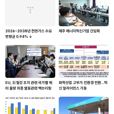
2026~2038년 천연가스 수요
제주 에너지혁신기업 간담회
연평균 0.94% ↓
EU, 新철강 조치 관련 국가별 쿼
화학산업 고부가‧친환경 전환…혁
터 물량 최종 발표관련 백브리핑
신 얼라이언스 가동