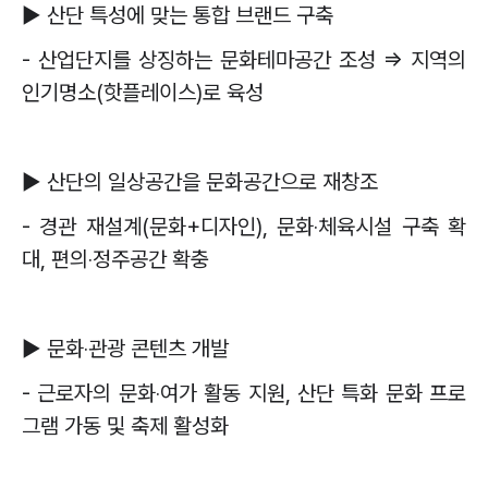
▶
산단 특성에 맞는 통합 브랜드 구축
-
산업단지를 상징하는 문화테마공간 조성
⇒
지역의
인기명소
(
핫플레이스
)
로 육성
▶
산단의 일상공간을 문화공간으로 재창조
-
경관 재설계
(
문화
+
디자인
),
문화
‧
체육시설 구축 확
대
,
편의
‧
정주공간 확충
▶
문화
‧
관광 콘텐츠 개발
-
근로자의 문화
‧
여가 활동 지원
,
산단 특화 문화 프로
그램 가동 및 축제 활성화