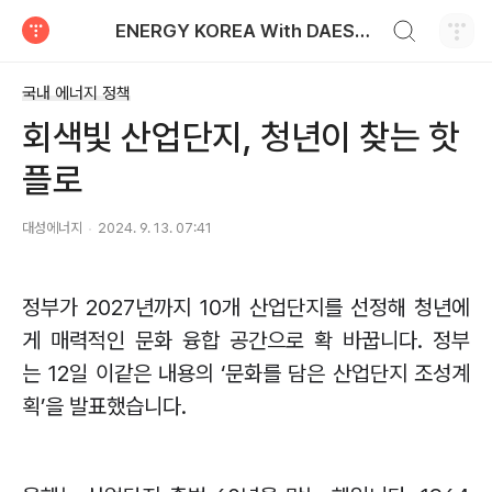
검색하기
ENERGY KOREA With DAESUNG ENERGY
티스토리
국내 에너지 정책
회색빛 산업단지, 청년이 찾는 핫
플로
대성에너지
2024. 9. 13. 07:41
정부가
2027
년까지
10
개 산업단지를 선정해 청년에
게 매력적인 문화 융합 공간으로 확 바꿉니다
.
정부
는
12
일 이같은 내용의
‘
문화를 담은 산업단지 조성계
획
’
을 발표했습니다
.