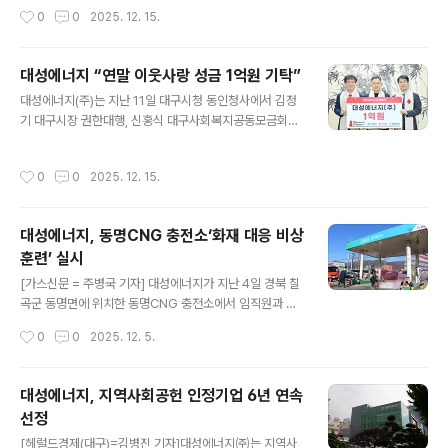
료들과 함께 걷기 목표를 달성하며 체력도 기르고, 무엇보
025 지역사회공헌 인정제’에서 A등급을 획득하며 지역사
작성시간
0
0
2025. 12. 15.
다 아이들을 돕는 일에 힘을 보탤 수 있어 더욱 뜻깊다”라
회공헌 인정기업으로 선정됐다.지역사회공헌 인정제는 기
며 “우리의 작은 발걸음이 결식 우려..
관의 사회공헌 활동을 공식적으로 평가하는 제도로, 환경
(E), 사회적책임(S), 투명경영(G) 관점에서 사회공헌 체계
대성에너지 “연말 이웃사랑 성금 1억원 기탁”
와 성과를 종합 심사해 등급을 부여한다.대성청정에너지는
글 내용
대성에너지(주)는 지난 11일 대구시청 동인청사에서 김정
올해 처음으로 평가에 참여해 네트워크 및 프로그램 부문
기 대구시장 권한대행, 신홍식 대구사회복지공동모금회장
에서 최고등급인 5단계를 획득했다. 특히 전략적 파트너십
및 관계자들이 참석한 가운데 대구사회복지공동모금회에
구축과 지속적인 의견수렴을 기반으로 한 지속가능한 사회
이웃사랑 성금 1억 원을 전달했다고 12일 밝혔다. 이날 전
공헌 체계 구축 노력과 지역사회 참여자들의 의견을 적극
작성시간
0
0
2025. 12. 15.
달된 성금은 연말연시를 맞아 출범한 ‘희망 2026 나눔캠
반영해 프로그램 방식을 개선하고, 참여 만족도를 크게 높
페인’의 일환으로 기탁되었으며, 지역 내 보호 종료 청소년
인 점에서 우수한 성과로 인정됐다.이날 대성..
의 자립 지원, 독거노인 및 소년·소녀 가장, 쪽방 거주민 등
대성에너지, 동명CNG 충전소‘화재 대응 비상
에너지 취약계층이 따뜻한 겨울을 보낼 수 있도록 돕는 다
훈련’ 실시
양한 에너지 복지사업에 사용될 예정이다.대성에너지는 지
글 내용
속되는 경기 침체와 물가 상승으로 어려움을 겪고 있는 지
[가스신문 = 주병국 기자] 대성에너지가 지난 4일 경북 칠
역 소외계층의 고통을 분담하고, 지역 대표 에너지 기업으
곡군 동명면에 위치한 동명CNG 충전소에서 임직원과 경
로서 사회적 책임을 다하기 위해 이번 성금 기탁에 뜻을 모
북소방안전본부 관계자 등 10여 명이 참여한 가운데 고압
작성시간
0
0
2025. 12. 5.
았다.한편, 대성에너지는 매년 임직원들..
배관 파열로 인한 가스 누출 및 화재 상황을 대비한 비상훈
련을 실시했다.이번 훈련은 도심지 내 고압가스 시설에서
발생할 수 있는 불시의 사고에 대비해 신속한 상황 전파와
대성에너지, 지역사회공헌 인정기업 6년 연속
초기 대응 능력을 점검하고 시민의 안전을 확보하기 위해
선정
마련됐다. 훈련은 가스 누출 및 화재 발생이라는 가상 시나
글 내용
리오를 설정하고, 실제상황과 동일한 대응 매뉴얼을 적용
[헤럴드경제(대구)=김병진 기자]대성에너지㈜는 지역사