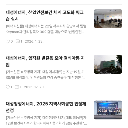
협력 ▷세미나·컨퍼런스 등을 통한 디지털 ..
수 대구광역본부장은 대성에너지 종합상황실에서 이상압
력통보장치, 원격차단장치 등 안전장치 정상 작동 여부, 동
대성에너지, 산업안전보건 체계 고도화 워크
절기 도시가스 공급상황을 점검하는 등 국민이 안심하고
숍 실시
가스를 사용할 수 있도록 공급시설의 신뢰성과 비상대응능
글 내용
력을 확인했다.이어 박문희 대성에너지 대표와 올해 가스
[에너지신문] 대성에너지는 22일 서부지사 강당에서 팀별
안전관리 추진방향에 대해 다양한 의견을 나눴다. 아울러
Keyman과 관리감독자 30여명을 대상으로 ‘산업안전보
설 연휴 안정적인 가스공급을 위한 공급시설 점검관리 철
건 체계 고도화 위험성평가 워크숍’을 실시했다. 위험성평
작성시간
0
1
2026. 1. 23.
저, 사용시설 가스사고 예방활동 강화를 통한 CO중독사고
가는 작업이나 활동에서 발생할 수 있는 유해·위험요인을
등 동절기 가스사고 예방에 만전을 기해줄 것을 당부했다.
체계적으로 식별하고, 발생 가능성과 심각도을 분석·추정
원..
해 위험도를 산정한 뒤 이를 허용 가능한 수준으로 낮추기
대성에너지, 임직원 발걸음 모아 결식아동 지
위한 통제·개선대책을 결정하고 실행하는 전 과정을 말한
원
다. 이번 워크숍은 산업안전보건법에 따라 매년 1회 정기적
글 내용
으로 실시하는 위험성평가 절차의 일환으로 △재해 및 아
[가스신문 = 주병국 기자] 대성에너지㈜는 지난 19일 기
차사고 사례 △기존 위험요인 재점검 △신규 위험요인 발
업문화 활성화 및 임직원들의 건강 증진을 위해 진행한 ‘임
굴 △위험성 평가서 작성 및 개선 대책 마련에 초점을 맞췄
직원 걷기 챌린지Ⅱ’를 성공적으로 마치고, 이를 통해 조성
작성시간
1
1
2025. 12. 23.
다. 이재원 안전기획실장은 “재해와 아차사고 사례, 산업안
된 기부금 230여만원을 대구사회복지공동모금회에 전달
전보건위원회 논의 ..
했다고 22일 밝혔다. 올해 2번째로 진행한 ‘걷기 챌린
지’는 지난 10월부터 ‘60일 동안 60만보 걷기’를 목표로
대성청정에너지, 2025 지역사회공헌 인정제
진행되었으며, 목표를 달성한 임직원들이 받은 리워드를
선정
자발적으로 기부하는 방식으로 기부금을 마련했다. 이번에
글 내용
전달된 기부금은 중구지역 저소득층 결식아동들을 위한 사
[가스신문 = 주병국 기자] 대성청정에너지(대표 최동원)가
업에 사용될 예정이다. 챌린지에 참여한 김태균 대리는 “동
12일 보건복지부와 한국사회복지협의회가 공동 주관한 ‘2