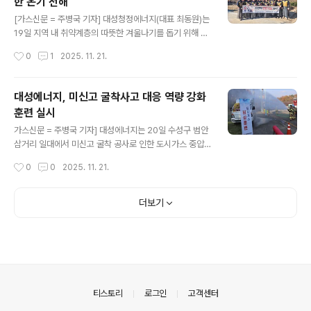
한 온기 전해
택 교수와 국내 대표 IT 칼럼니스트 류한석 작가가 외부 강
글 내용
사로 참여해 △생성형 AI의 원리 △최신 AI 트렌드 △데
[가스신문 = 주병국 기자] 대성청정에너지(대표 최동원)는
이터 분석 기반 자동화 기술 등을 폭넓게 강연한다. 이론 중
19일 지역 내 취약계층의 따뜻한 겨울나기를 돕기 위해 영
심의 설명뿐 아니라 실제 업무 적용 가능성을 염두에 둔 실
주시종합사회복지관과 함께 ‘사랑의 연탄나눔 봉사활동’을
작성시간
0
1
2025. 11. 21.
습 중심 교육과 종합토론도 함께 진행될 예정이다. 대성에
진행했다.이번 봉사활동에는 대성청정에너지 임직원, 영주
너지 CSR팀 조..
시종합사회복지관 직원등 20명이 직접 참여해 연탄을 지
역 내 에너지 취약계층 10세대에 전달했다. 손수 연탄을 한
대성에너지, 미신고 굴착사고 대응 역량 강화
장씩 정성스럽게 나르며, 어려운 이웃들이 따뜻한 겨울을
훈련 실시
보낼 수 있도록 온정을 전했다.이날 대성청정에너지 최동
글 내용
원 대표는 "작은 나눔이지만 추운 겨울을 보내는 이웃들에
가스신문 = 주병국 기자] 대성에너지는 20일 수성구 범안
게 따뜻한 온기를 전할 수 있어 매우 뜻깊게 생각한다" 며
삼거리 일대에서 미신고 굴착 공사로 인한 도시가스 중압
‘에너지 기업으로서 사회적 책임을 다하고, 지역사회와 함
밸브 손상 상황을 가정한 실전형 비상훈련을 실시했다.이
작성시간
0
0
2025. 11. 21.
께 성장하는 기업이 되기 위해 지속적으로 나눔 활동을 실
번 훈련은 골든타임 내 신속한 현장 대응 능력을 강화하고,
천하겠다" 고 말했다.한편, 대성청정에..
유관기관 간 공조 체계를 더욱 견고히 하기 위해 마련됐으
며, 대구광역시 및 수성구청, 한국가스안전공사 대구광역
더보기
본부, 대구소방안전본부 수성소방서 등 50여 명의 관계 기
관도 동참했다.실제 사고와 유사하게 구성된 시나리오를
바탕으로 △종합상황실의 초기 상황 접수 및 판단 능력 △
현장 긴급 출동 및 중압 밸브 차단 절차 △가스누출 확산
저지 및 주변 통제 △유관기관 간 신속한 상황 공유 및 공
조 대응 △인명 대피·구조 및 2차 피해 예방 등 전 과정이
의안내
티스토리
로그인
고객센터
집중적으로 점검됐다.대성에너지 김종윤..