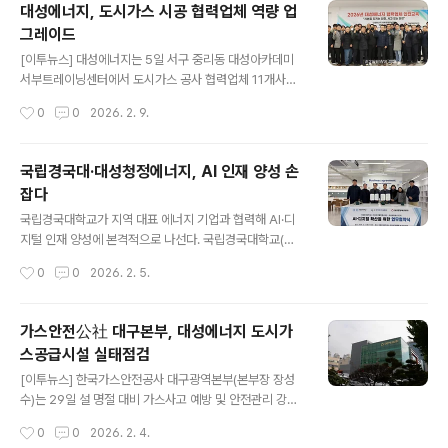
대성에너지, 도시가스 시공 협력업체 역량 업
다.대성에너지는 점검 과정에서 시설물 관리 상태와 안전
그레이드
기준 준수 여부를 면밀히 확인하고, 현장에서 발견되는 위
글 내용
험요인은 즉시 개선 조치했다. 김종윤 가스솔루션본부장은
[이투뉴스] 대성에너지는 5일 서구 중리동 대성아카데미
“설 연휴 동안 가스 사용량 증가에 따른 가스 안전사고나
서부트레이닝센터에서 도시가스 공사 협력업체 11개사를
도시가스 공급에 차질이 발생하지 않도록 철저한 시설 점
대상으로 ‘2026년 협력업체 운영 계획’을 안내하고 시공
작성시간
0
0
2026. 2. 9.
검이 무엇보다 중요하다”며 “이번 특별 안전점검을 통해
품질 향상 및 부실공사 예방 교육을 시행했다. 이번 교육은
시민들이 설 연휴를 더욱 안심하고 보낼 수 있도록 안정..
협력업체와의 상생협력 기반을 바탕으로 운영 기준을 사전
에 공유하고, 현장에서 요구되는 품질관리 수준을 체계적
국립경국대·대성청정에너지, AI 인재 양성 손
으로 높이기 위한 일환으로 진행됐다. 교육은 분야별 외부
잡다
전문가 특강으로 시공품질 관리, 부실공사 방지, 품질관리
글 내용
핵심 포인트와 실제 사례, 현장 예방중심 관리방안 등을 주
국립경국대학교가 지역 대표 에너지 기업과 협력해 AI·디
제로 심도 깊은 강의가 이뤄졌다. 또한 공사 현장에서 핵심
지털 인재 양성에 본격적으로 나선다. 국립경국대학교(총
준수사항을 함께 확인하고, 안전하고 신뢰할 수 있는 시공
장 정태주) K-하이테크플랫폼 사업단은 지난 3일 안동 AI
작성시간
0
0
2026. 2. 5.
품질 확보를 위한 실행방안을 공유 했다. 정시모 대성에너
STATION 옥동에서 대성청정에너지㈜와 업무협약을 체
지 마케팅 본부장은 “도시가..
결하고, 지역 산업의 디지털 전환과 지속 가능한 협력체계
구축을 위한 공동 행보에 들어갔다. 이번 협약은 고용노동
가스안전公社 대구본부, 대성에너지 도시가
부와 한국산업인력공단의 지원을 받는 K-하이테크플랫폼
스공급시설 실태점검
사업단이 지역 에너지 산업을 이끄는 대성청정에너지㈜와
글 내용
손잡고, 디지털 전환 시대에 필요한 실무형 인재를 육성하
[이투뉴스] 한국가스안전공사 대구광역본부(본부장 장성
고 교육·훈련 인프라를 공유하기 위해 마련됐다. 협약에 따
수)는 29일 설 명절 대비 가스사고 예방 및 안전관리 강화
라 양 기관은 ▷디지털 및 AI 분야 교육훈련 프로그램 참여
일환으로 대구시 권역 도시가스사인 대성에너지(대표 박문
작성시간
0
0
2026. 2. 4.
지원 ▷직무 분석과 교육훈련 수요조사 등 직업능력개발
희)를 방문해 도시가스공급시설을 특별점검했다.이날 장성