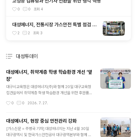
고성능 컴퓨팅과 전기차 전환을 위한 냉각 혁명
0
0
조회
4
대성에너지, 전통시장 가스안전 특별 점검 실
시
2
2
조회
3
대성투데이
분류 전체보기
주요 글 목록
대성에너지, 취약계층 학생 학습환경 개선 ‘앞
장’
글 내용
대구시교육청은 대성에너지(주)와 함께 20일 대구교육청
접견실에서 취약계층 학생 학습환경 개선을 위한 후원품
(책상·의자 세트) 전달식을 가졌다.이번 사업은 경제적 어
작성시간
0
0
2026. 7. 27.
려움 등으로 가정 내 안정적인 학습공간을 마련하기 어려
운 학생들에게 쾌적한 학습 여건을 제공하고, 학생들이 자
신의 공간에서 학습에 전념할 수 있도록 지원하기 위해 추
대성에너지, 현장 중심 안전관리 강화
진됐다. 대성에너지(주)는 이번 사업을 위해 취약계층 학생
글 내용
[가스신문 = 주병국 기자] 대성에너지는 지난 4월 30일
44명에게 총 2천만 원 상당의 책상·의자 세트를 지원했다.
대구광역시 및 한국가스안전공사 대구광역본부와 함께 공
지원 대상은 학교 추천 등을 거쳐 학습환경 개선이 필요한