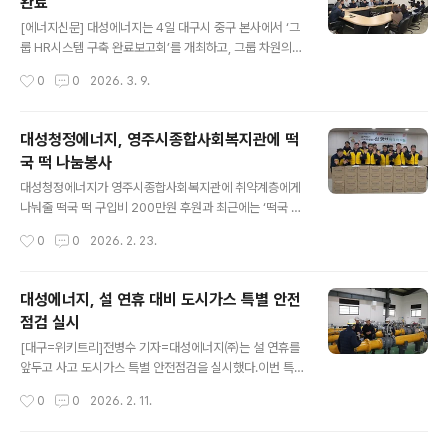
완료
시행하면 반드시 사전에 신고해야 하는 의무와 절차를 알
글 내용
기 쉽게 전달하는 데 중점을 뒀다.굴착공사로 인한 도시가
[에너지신문] 대성에너지는 4일 대구시 중구 본사에서 ‘그
스 배관 손상은 대형 사고로 이어질 수 있는 주요 원인 중
룹 HR시스템 구축 완료보고회’를 개최하고, 그룹 차원의
하나로, 사전신고제도는 이러한 위험을 사전에 차단하기
통합 인사관리 시스템 구축을 공식 완료했다고 밝혔다. 이
작성시간
0
0
2026. 3. 9.
위한 핵심 안전장치다.대성에너지는 이번 홍보를 통해 시
번 ‘그룹 HR시스템’ 구축 사업은 대성에너지가 주관하고
민과 공사업체의 자발적인 신고 참여를 유도하고 ..
각 계열사 인사팀이 전원 참여하는 협업 체계로 추진됐으
며, 그룹 공통의 인사 기준과 업무 프로세스를 반영하기 위
대성청정에너지, 영주시종합사회복지관에 떡
해 계열사별 요구사항을 수렴하고 단계별 검토를 거쳐 시
국 떡 나눔봉사
스템을 설계·구현했다.▲대성에너지는 4일 대구시 중구 본
글 내용
사에서 ‘그룹 HR시스템 구축 완료보고회’를 개최했다.신규
대성청정에너지가 영주시종합사회복지관에 취약계층에게
시스템은 채용부터 퇴직까지 전 인사 프로세스를 통합 관
나눠줄 떡국 떡 구입비 200만원 후원과 최근에는 ‘떡국 떡
리할 수 있도록 설계됐으며, 조직·인사관리, 근태관리, 급여
나눔’에 직접 동참했다. 이날 대성청정에너지 임직원들은
작성시간
0
0
2026. 2. 23.
·복리후생, 인재개발, 전자신청·승인 기능을 하나의 플랫폼
홀로 생활하는 독거노인 및 저소득 가정을 직접 방문하여
에 구현했다. 특히 모바일 기반 Se..
떡국 떡을 전달하고 따뜻한 인사를 전하며 소외감을 해소
하고 명절의 온기를 나누는 뜻깊은 시간을 가졌다. 떡국 떡
대성에너지, 설 연휴 대비 도시가스 특별 안전
을 전달받은 주민들은 “직접 찾아와 안부를 물어주어 더욱
점검 실시
고마웠다”며 “명절을 앞두고 마음이 따뜻해졌다”고 말했
글 내용
다. 대성청정에너지 관계자는 “작은 나눔이지만 주민들께
[대구=위키트리]전병수 기자=대성에너지㈜는 설 연휴를
서 따뜻한 명절을 보내시는 데 보탬이 되길 바란다”며 “앞
앞두고 사고 도시가스 특별 안전점검을 실시했다.이번 특
으로도 지역사회와 함께하는 사회공헌 활동을 지속적으로
별 안전점검은 명절 기간 중 가스 안전사고를 사전에 예방
작성시간
0
0
2026. 2. 11.
이어가겠다”고 말했다. 영주시종합사회복지관 허경운 관
하기 위한 선제적 조치로 추진됐다. 점검사항은 주요 공급
장은 “후원뿐 아니라 직접 현장을 찾아 봉사에 동참해..
시설물을 대상으로 한 △지구 및 지역정압기 작동상태 △
수소 및 CNG충전소 운영상태 △원격감시 작동 상태 등이