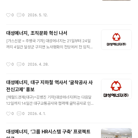
동주택 공동배기구 안전 확보를 위한 특별점검과 현장 안
학생들로 선정됐으며, 학생들이 즉시 사용할 수 있도록 전
전 캠페인을 실시했다. 이번 활동은 노후 공동주택을 중심
달식에 앞서 각 가정으로 물품 배송을 완료했다. 박문희 대
작성시간
0
0
2026. 5. 12.
으로 일산화탄소(CO) 중독사고를 예방하고 시민 안전의식
성에너지(주) 대표이사는 “지역의 학생들이 환경적 어려움
을 제고하기 위해 추진됐다. 점검 대상은 신천 주공 2단지
으로 배움의 기회를 제한받지 않고, 자..
를 포함한 대구, 경산 공동주택 96개 단지로 약 2만 세대
대성에너지, 조직문화 혁신 나서
에 달한다. 대성에너지는 공동배기구를 사용하는 시설을
글 내용
중심으로 선제적 안전점검을 실시하며, 취약시설에 대한
[가스신문 = 주병국 기자] 대성에너지는 21일부터 24일
관리 강화를 통해 사고 예방에 주력하고 있다. 이번 특별점
까지 4일간 달성군 구지면 노사평화의 전당에서 전 임직원
검에서는 옥상 공동배기구 벤틸레이터의 작동 상태와 파손
을 대상으로 총 4차 수에 걸쳐 ‘2026년 전사 조직활성화
여부, 이물질 적치 여부 등을 중점적으로 확인했으며, 점검
교육’을 실시하고 있다.이번 교육은 '건강과 쉼이 함께하는
작성시간
0
0
2026. 4. 28.
결과에 따라 관리주체에 개선사항을 안내했다..
일터 조성'이라는 슬로건으로 조직 내 공감과 협업 문화를
강화하는 데 목적을 두며, 지식 습득과 팀워크 강화를 균형
있게 구성한 것이 특징이다.오전 세션에서는 조직의 지속
대성에너지, 대구 지하철 역사서 ‘굴착공사 사
성장과 성과를 좌우하는 핵심 요소로서 조직문화의 의미를
전신고제’ 홍보
짚는다. 특히 조직문화를‘반복되는 선택’이라는 관점에서
글 내용
정의하고, 조직의 장기적 성과에 미치는 영향을 심도 있게
[헤럴드경제(대구)=김병진 기자]대성에너지㈜는 다음달
다룬다. 이어 오후에는 팀 빌딩 활동을 통해 임직원들이 자
12일까지 14일간 대구교통공사와 협력해 굴착공사로 인
연스럽게 소통하고 조직의 결속력을 높이는 데 중점을 두
한 도시가스 사고 등을 예방하기 위해 지하철 역사 내 홍보
작성시간
0
0
2026. 4. 1.
고 있다.이번 교육을 준비한..
캠페인을 전개한다고 31일 밝혔다.이번 캠페인을 통해 대
구 도시철도 1·2호선 주요 역사 내 게시판 64곳을 활용해
시민들에게 ‘굴착공사 사전신고제도’의 중요성과 준수 사
대성에너지, ‘그룹 HR시스템 구축’ 프로젝트
항을 안내한다.특히 도시가스 배관 인근에서 굴착공사를