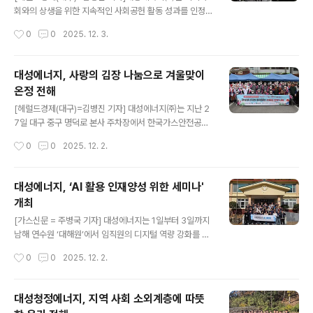
해 긴장감 속에 진행됐다.훈련참가자들은 △고압배관 누출
회와의 상생을 위한 지속적인 사회공헌 활동 성과를 인정
지점 확인 및 긴급차단 △초기 화재 진압 및 확산 방지 조
받아 ‘2025년 지역사회공헌 인정기업’으로 6년 연속 선정
작성시간
0
0
2025. 12. 3.
치 △현장 상황 보고 및 상황실–유관기관 간 신속한 정보
됐다고 3일 밝혔다.보건복지부와 한국사회복지협의회가
공유 △현장통제 및 인명 대피 절차 등..
공동 운영하는 이 제도는 매년 사회적 책임을 적극 실천하
는 기업을 발굴·인증하는 공신력 있는 평가로, 대성에너지
대성에너지, 사랑의 김장 나눔으로 겨울맞이
는 올해에도 ESG 기반의 사회적 가치 창출 노력을 높게 평
온정 전해
가받았다. 이번 심사에서 매년 환경경영 추진계획을 수립
글 내용
하고 연 2회 실적을 모니터링하며 온실가스 감축을 위한
[헤럴드경제(대구)=김병진 기자] 대성에너지㈜는 지난 2
에너지 절감, 수소에너지 공급, 신재생에너지 보급 사업 등
7일 대구 중구 명덕로 본사 주차장에서 한국가스안전공사
을 지속적으로 추진해온 점을 높이 점수를 받았다. 또 임직
대구본부, 대구시 간호사회, 자원봉사능력개발원과 함께
작성시간
0
0
2025. 12. 2.
원 설문조사, 사내 SNS 및 인트라넷을 통해 의견을 수렴하
‘2025년 사랑의 김장 나눔’ 행사를 진행했다. 이번 행사는
고 정보를 공유하는 체계를 운영해 온 점도 ..
대성에너지가 겨울철을 앞두고 매년 실시하는 대표적인 지
역 상생 프로그램으로 취약계층의 따뜻한 식탁을 돕기 위
대성에너지, ‘AI 활용 인재양성 위한 세미나'
해 마련됐다.올해 행사에는 임직원과 유관기관 관계자 60
개최
여명이 참여해 절임 배추 나르기, 양념 준비, 김치 버무리기
글 내용
등 김장 작업 전 과정에 함께했다. 정성스레 만든 김장은 총
[가스신문 = 주병국 기자] 대성에너지는 1일부터 3일까지
800세대의 쪽방 주민, 독거노인, 저소득 가구 등에 전달됐
남해 연수원 ‘대해원’에서 임직원의 디지털 역량 강화를 위
다.행사를 총괄한 한승훈 대성에너지 총무팀 팀장은 “매년
한 ‘2025 AI활용 인재양성 세미나’를 개최한다.이번 세미
작성시간
0
0
2025. 12. 2.
김장을 준비할 때마다 작은 손길도 누군가에게 큰 위로가
나는 최근 진행된 ‘사내 AI 영상 제작 공모전’의 연장선에서
될 수 있다는 사실을 다시 느..
마련된 것으로, 임직원들이 AI 기술을 실무에 적극 활용할
수 있도록 체계적이고 전문적인 교육을 제공하기 위한 취
대성청정에너지, 지역 사회 소외계층에 따뜻
지로 진행한다. 이번 교육에는 포스텍 IT융합공학과 김진