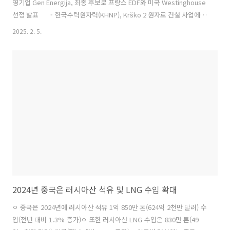
영기업 Gen Energija, 최종 후보로 프랑스 EDF와 미국 Westinghouse
선정 발표 - 한국수력원자력(KHNP), Krško 2 원자로 건설 사업에서
제외 - 슬로베니아 정부, 중국 및 러시아 원전 기술 배제 방침 유지
2025. 2. 5.
ㅇ KHNP 탈락으로 최종 후보 원자로 유형 3가지로 축소
- Westinghouse: 1,000MW급 가압경수로(AP 1000) - EDF:
1,200MW 및 1,650MW급 유럽 가압경수로(EPR 1200, EPR 1650)
- Gen Energija, 경쟁이 여전히 충분하며 선택 과정 간소화 기대 ㅇ
Krško 2 프로젝트 예상 비..
2024년 중국은 러시아산 석유 및 LNG 수입 확대
ㅇ 중국은 2024년에 러시아산 석유 1억 850만 톤(624억 2천만 달러) 수
입(전년 대비 1.3% 증가)ㅇ 또한 러시아산 LNG 수입은 830만 톤(49