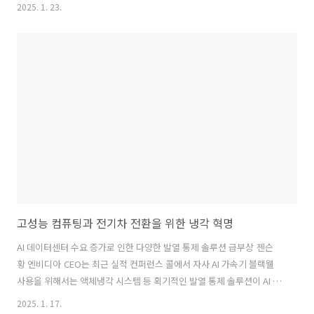
지 전환의 진전을 보여줬다. 그러나 급변하는 에너지 환경 속에서 전력망
2025. 1. 23.
안정화, 재생에너지의 간헐성 문제, 그리고 산업의 국제 경쟁력 확보 등
다양한 과제가 여전히 남아 있다. 독일 전력 시장의 현황을 살펴보고,
2025년 에너지 분야에서 해결해야 할 주요 과제들도 짚어봤다. 2024년
독일 전력 시장 현황 지난해 독일에서는 총 431.7TWh의 전기가 생산됐
는데, 이는 2023년(450.5TWh)에 비해 4.2% 감소한 수치다. 발전 에너
지원 중 재생에너지원에 의한 발전량은 254.9T..
고성능 컴퓨팅과 전기차 전환을 위한 냉각 혁명
AI 데이터센터 수요 증가로 인한 다양한 발열 통제 솔루션 급부상 젠슨
황 엔비디아 CEO는 최근 실적 컨퍼런스 콜에서 자사 AI 가속기 블랙웰
사용을 위해서는 액체냉각 시스템 등 획기적인 발열 통제 솔루션이 AI 전
환에 ‘게임 체인저’가 될 것이라고 언급했다. AI 모델 가동 시 서버 발열은
2025. 1. 17.