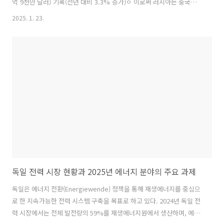
억 9천만 달러) 기록(전년 대비 3.3% 증가)ㅇ 이로써 러시아는 중국
의 △석유 수입에서 1위, △LNG 수입에서 3위를 차지 [원문링
2025. 1. 23.
크: https://www.rbc.ru/rbcfreenews/678dc1469a7947531044d64b] 출
처: KOTRA 해외시장뉴스
독일 전력 시장 현황과 2025년 에너지 분야의 주요 과제
독일은 에너지 전환(Energiewende) 정책을 통해 재생에너지를 중심으
로 한 지속가능한 전력 시스템 구축을 목표로 하고 있다. 2024년 독일 전
력 시장에서는 전체 발전량의 59%를 재생에너지원에서 생산하며, 에너