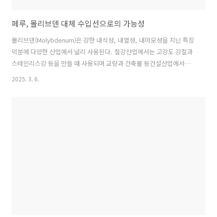
페루, 몰리브덴 대체 수입선으로의 가능성
몰리브덴(Molybdenum)은 강한 내식성, 내열성, 내마모성을 지닌 특징
덕분에 다양한 산업에서 널리 사용된다. 철강산업에서는 고강도 강철과
스테인리스강 등을 만들 때 사용되며 교량과 건축물 등건설산업에서도
다양한 용도로 활용된다. 또한 전자 산업에서는 전극 재료로 사용되며 항
2025. 3. 6.
공우주 산업에서는 고온 환경에서도 견디는 내열 합금으로 활용되기도
한다. 세계 몰리브덴 매장 및 생산량 2025년 1월 발표된 미국지질조사
국(United States Geological Survey, USGS) 자료에 따르면 전 세계
몰리브덴 매장량은 1,500만 톤으로 추정된다. 몰리브덴의 주요 보유국
으로는 중국, 미국, 페루, 칠레, 러시아 등이 있으며 이 중 페루가 190만
톤으로 전체 매장량의 12.6%를 차지하고 있다...