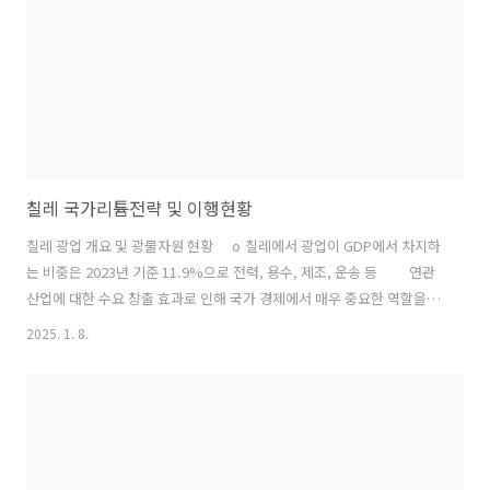
천연가스(LNG) 형태의 가스 수..
칠레 국가리튬전략 및 이행현황
칠레 광업 개요 및 광물자원 현황 o 칠레에서 광업이 GDP에서 차지하
는 비중은 2023년 기준 11.9%으로 전력, 용수, 제조, 운송 등 연관
산업에 대한 수요 창출 효과로 인해 국가 경제에서 매우 중요한 역할을
담당한다. 2023년 광산물 총 수출액은 530억 달러로 전체 수출의
2025. 1. 8.
56%를 차지하고 광업 직접 고용인력은 28.7만 명으로 추산된다.
o 한편, 광업에 대한 의존도가 높아 광물수요 감소, 가격하락, 환율 등
외부환경 변화에 따라 국가경제 전체가 큰 영향을 받을 수 있다는 점
이 문제점으로 제기되고 있다. 또한 정치, 사회, 환경 등 다양한 도전과제
뿐 아니라 구리 품질 저하, 생산비용 증가, 수자원 부족 ..