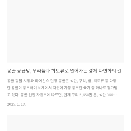
티나 리튬 수출 관련 규제아르헨티나는 리튬 자원의 중요한 공급국으
로, 아르헨티나의 리튬 수출관세는 4.5%다. 아르헨티나 정부는 리튬 자
원의 개발 및 수출을 적극적으로 추진하고 있다. 아르헨티나의 경제 ..
몽골 공급망, 우라늄과 희토류로 열어가는 경제 다변화의 길
몽골 광물 시장과 라이선스 현황 몽골은 석탄, 구리, 금, 희토류 등 다양
한 광물이 풍부하여 세계에서 자원이 가장 풍부한 국가 중 하나로 평가받
고 있다. 몽골 산업 자원부에 따르면, 현재 구리 5,650만 톤, 석탄 366억
톤, 철광석 18억 톤의 확인된 매장량이 공식적으로 보고되었다. 광업 및
2025. 1. 13.
산업 자원 부문은 몽골 경제에서 중추적인 역할을 하고 있으며, 국내총생
산(GDP)의 30%, 국가 예산 수입의 37%, 총 수출 수익의 94%, 외국인
직접 투자(FDI)의 82%, 그리고 산업 부문 생산의 72%를 차지하고 있다.
이는 몽골 경제가 광업 부문에 크게 의존하고 있음을 보여주고 있으며,