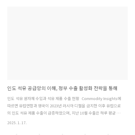
추론 속도에 큰 영향을 미치므로 서버 온도를 20~25도 사이로 맞추기 위
한 냉각 및 공조 시스템은 AI 데이터센터 구축에 필수적인 요소로 여겨진
다. 기존에는 에어컨 및 환기 시스템을 통해 공기를 차갑게 하여 서버의
발열을 통제하는 ‘공랭식’이 지배적이었으나, 전력 소모가 크고 및 공간
효율성이 떨어져 새로운 솔루션의 필요성이 증대됐다. 이러한 배경 아래
상용화 된 기술이 ‘액체 냉각’이다. 서버 내부에 냉각수를 ..
인도 석유 공급망의 이해, 정부 수출 활성화 전략을 통해
인도 석유 원자재 수입과 석유 제품 수출 현황 Commodity Insights에
따르면 유럽연합과 영국이 2023년 러시아 디젤을 금지한 이후 유럽으로
의 인도 석유 제품 수출이 급증하였으며, 지난 10월 수출은 하루 평균 21
만5000 배럴에 달했다. 이는 9월 최고치인 28만2000 배럴에서 하락한
2025. 1. 17.
수치이며, 11월 수출은 10만4000 배럴으로 더 감소한 것으로 나타났
다. 올해 초 홍해를 포함한 물류 문제가 희망봉을 경유하여 화물을 재운