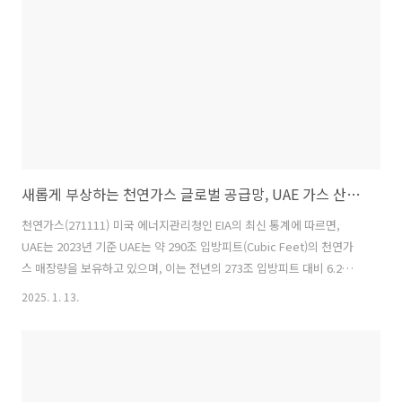
최근 몇 년간 몽골 정부는 경제 구조를 다각화하여 광업 의존도를 완화하
기 위한 방안을 모색하고 있다. 또한 몽골..
새롭게 부상하는 천연가스 글로벌 공급망, UAE 가스 산업 동향
천연가스(271111) 미국 에너지관리청인 EIA의 최신 통계에 따르면,
UAE는 2023년 기준 UAE는 약 290조 입방피트(Cubic Feet)의 천연가
스 매장량을 보유하고 있으며, 이는 전년의 273조 입방피트 대비 6.2%
증가한 수치이다. 전 세계 매장량 순위에 대한 최신 통계는 찾아볼 수 없
2025. 1. 13.
지만, UAE측 발표에 따르면 UAE는 세계에서 7번째로 많은 규모의 천연
가스 매장량을 보유한 국가이다. UAE 천연가스 생산 동향 2014년부터
2023년 사이 최근 10년간 UAE의 천연가스 연간 평균 생산량은 약 540
억 입방미터(Cubic Meter)이며 동 기간 동안의 평균 소비량은 약 666억
입방미터로 소비량이 생산량을 초과하는 것으로 나타났다. UAE는 액화