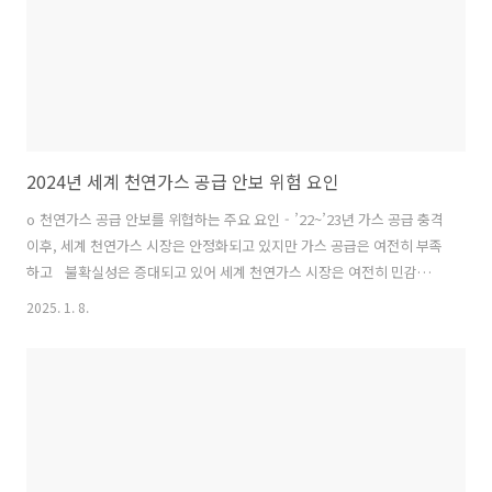
2024년 세계 천연가스 공급 안보 위험 요인
o 천연가스 공급 안보를 위협하는 주요 요인 - ’22~’23년 가스 공급 충격
이후, 세계 천연가스 시장은 안정화되고 있지만 가스 공급은 여전히 부족
하고 불확실성은 증대되고 있어 세계 천연가스 시장은 여전히 민감하고
취약한 상태 ▶ 세계 천연가스 시장은 러-우 사태로 인한 천연가스 공급
2025. 1. 8.
충격 이후 점진적인 안정화 과정을 거쳐 ’24년에는 성장세를 보여
’24~’25년 세계 가스 수요는 사상 최고치를 기록할 것으로 전망▶ 하지
만, 주요 시장에서 천연가스 가격이 ’22년 최고치보다 낮음에도 불구하
고, 예상보다 낮은 LNG 공급으로 인해 공급은 여전히 타이트한 상황
▶ 러시아-우크라이나 사태의 여파와 더불어 주요 수송 경로의 LNG 운
항 차질 등으로 인한 천연가스 공급의 불확실성이 시..