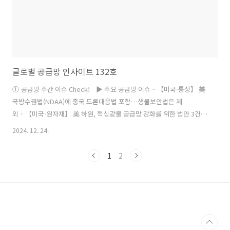
글로벌 공급망 인사이트 132호
① 공급망 주간 이슈 Check! ▶ 주요 공급망 이슈 - 【미국·통상】 美
국방수권법(NDAA)에 중국 드론대응법 포함…생물보안법은 제
외 - 【미국·원자재】 美 하원, 핵심광물 공급망 강화를 위한 법안 3건
공개 - 【미국·반도체】 美, 중국産 레거시 반도체 공급망 영향 평가 발
2024. 12. 24.
표…산업 의존도 ⾼ - 【일본·원자재】 ⽇, 구리·희귀금속 공급망 다각
화·안정화 사업 적극 지원 ▶ 주간 이슈 포커스 - 【EU·이차전
1
2
지】 EU, 역내 배터리 제조 지원 강화 계획 발표 ▶ 원자재 뉴스
PLUS - 【원자재】 美, ’25년부 중국産 텅스텐 관세 부과 발표 ② 월
간 공급망 - 주요국 전기차 관련 정책 동향 및 시사점 ③ 공급망 더 알아
보기 - 아세안 반도체 산업의 도약: 말레이시아, 싱가포르, 베트남을 ..