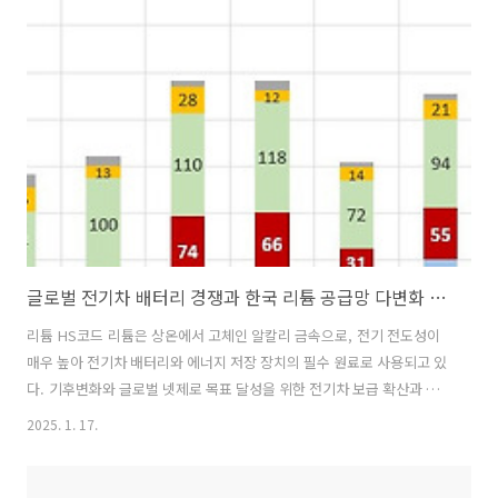
송하여 해결된 이후 인도 정유업계가 유럽과 지중해로의 선적을 늘린 것
으로 알려졌다. 인도의 대유럽 제트 연료 수출은 5월 12만6000 배럴로
정점을 찍은 뒤 감소했다. 인도는 2022년 2월 이래로 두 번째로 큰 러시
아 원유 구매국이 되었다. 총 수입 원유의 1%..
글로벌 전기차 배터리 경쟁과 한국 리튬 공급망 다변화 대안으로의 아르헨티나
리튬 HS코드 리튬은 상온에서 고체인 알칼리 금속으로, 전기 전도성이
매우 높아 전기차 배터리와 에너지 저장 장치의 필수 원료로 사용되고 있
다. 기후변화와 글로벌 넷제로 목표 달성을 위한 전기차 보급 확산과 더
불어 급격한 리튬 수요 증대로 점차 그 중요성이 더해지고 있는 핵심 원
2025. 1. 17.
료다. 탄산리튬의 HS코드는 2836.91.00, 수산화리튬의 HS코드
는 2825.20.20, 산화리튬의 HS코드는 2825.20.10이다. 아르헨티나
리튬 수출 관련 규제 및 정책, 글로벌 리튬 가격 및 수급 동향 (1) 아르헨