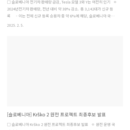
□ 슬로베니아 전기차 판매량 급감, Tesla 모델 3와 Y는 여전히 인기 ㅇ
2024년전기차 판매량, 전년 대비 약 38% 감소. 총 3,142대가 신규 등
록 - 이는 전체 신규 등록 승용차 중 약 6%에 해당, 슬로베니아 국가
기후 계획의 최소 목표치인 3,951대에도 미치지 못함 - Tesla 모델 3
2025. 2. 5.
와 Y는 여전히 가장 인기 있는 전기차로, 각각 446대와 390대가 신규 등
록됨 - Cupra Born은 304대로 그 뒤를 이음 - MG 4와
Volkswagen ID.3는 각각 138대로 공동 4위를 차지함 ㅇ 전기차 판매
감소의 주요 원인, 높은 차량 가격과 소비자들의 구매 망설임 - 전기
차는 여전히 내연기관 차량보다 가격이 높아 소비자들의 구..
[슬로베니아] Krško 2 원전 프로젝트 최종후보 발표
□ 슬로베니아 Krško 2 원전 프로젝트 최종후보 발표 ㅇ 원전 운영 국