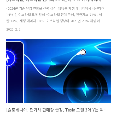
-2024년 기준 유럽 연합은 전력 생산 48%를 재생 에너지에서 생산하여,
14% 인 이스라엘 크게 앞섬 -이스라엘 전력 구성, 천연가스 71%, 석
탄 14%, 재생 에너지 14% -이스라엘 정부의 2025년 20% 재생 에너
지 대체 목표 달성 가능성이 낮아 16%에 그칠 것으로 전망 -정부의 복잡
2025. 2. 5.
한 규제, 인프라 부족, 자유 시장 활성화 실패 등이 주요인 -한편, 2024
년 이스라엘 전기차 판매 비중은 27%, 유럽 연합(20%) 상회, 전기버스
전년 대비 20% 증가 *원문 기사 링크:
https://www.calcalistech.com/ctechnews/article/2572qjusa 출
처: kotra 해외시장뉴스
[슬로베니아] 전기차 판매량 급감, Tesla 모델 3와 Y는 여전히 인기