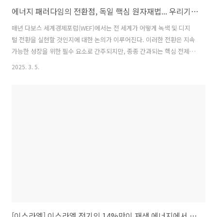
에너지 패러다임의 전환점, 독일 핵심 원자재법... 우리기업에의 시사점은?
매년 다보스 세계경제포럼(WEF)에서는 전 세계가 어떻게 녹색 및 디지
털 전환을 실현할 것인지에 대한 논의가 이루어진다. 이러한 전환은 지속
가능한 성장을 위한 필수 요소로 간주되지만, 종종 간과되는 핵심 전제가
있다. 바로, 핵심 원자재(critical raw materials) 의 안정적이고 책임감
2025. 3. 5.
있는 공급이 보장되지 않으면 이러한 전환이 불가능하다는 점이다. 독일
과 유럽의 경제 및 환경적 미래는 리튬, 보레이트(보라트), 알루미늄, 구
리 등의 원자재에 크게 의존하고 있다. 이들 원자재는 풍력, 태양광, 수력
등 재생에너지 기술의 필수 요소이며, 전기차 배터리, 충전 기술 및 에너
지 저장 시스템에서도 핵심적인 역할을 한다. 결국, 지속 가능한 교통 시
스템과 에너지 인프라 구축을 위해 반드시 확보해야..
[이스라엘] 이스라엘 전기의 14%만이 재생 에너지에서 생산